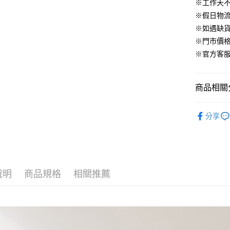
華南商
※工作天
臺灣中
合作金
LINE Pay
國泰世
上海商
匯豐（
※假日物
華南商
臺灣中
國泰世
聯邦商
Apple Pay
上海商
※如遇缺
匯豐（
臺灣中
元大商
兆豐國
聯邦商
※門市價
匯豐（
街口支付
玉山商
台中商
元大商
※官方客服LI
聯邦商
台新國
華泰商
玉山商
悠遊付
元大商
台灣樂
遠東國
台新國
玉山商
永豐商
台灣樂
大哥付你
商品相關分
台新國
星展（
相關說明
台灣樂
中國信
【大哥付
▹連身、洋
AFTEE先
1.本服務
分享
▹HOMES
2.付款方
相關說明
流程，驗
【關於「A
▹獨家企劃
ATM付款
完成交易
AFTEE
3.實際核
便利好安
🔥 HS新
4.訂單成
１．簡單
消。如遇
說明
商品規格
相關推薦
２．便利
運送方式
無法說明
３．安心
【繳款方
付款後全
1.分期款
【「AFT
醒簡訊。
免運費
１．於結帳
2.透過簡
付」結帳
帳／街口支
付款後萊
２．訂單