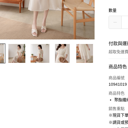
數量
付款與運
超取免運
付款方式
商品特色
信用卡一
商品編號
10941019
信用卡分
商品特色
3 期 
聚酯纖
6 期 
合作金
銷售重點
華南商
12 期
合作金
※現貨下單
上海商
華南商
24 期
※調貨或預
合作金
國泰世
上海商