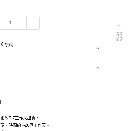
清除
紀錄
送方式
費
次付款
期付款
0 利率 每期
NT$763
21家銀行
維
0 利率 每期
NT$381
21家銀行
庫商業銀行
第一商業銀行
業銀行
彰化商業銀行
 0 利率 每期
NT$190
21家銀行
庫商業銀行
第一商業銀行
後約5-7工作天出貨。
業儲蓄銀行
台北富邦商業銀行
業銀行
彰化商業銀行
 0 利率 每期
NT$95
20家銀行
購，時間約7-20個工作天。
庫商業銀行
第一商業銀行
華商業銀行
兆豐國際商業銀行
業儲蓄銀行
台北富邦商業銀行