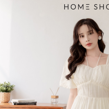
３．收到繳
免運費
【注意事
／ATM／
1.本服務
※ 請注意
付款後7-1
用戶於交
絡購買商品
款買賣價
先享後付
免運費
2.基於同
※ 交易是
資料（包
是否繳費成
一般商品
用，由本
付客戶支
免運費
3.完整用
【注意事
付款後門
１．透過由
交易，需
每筆NT$8
求債權轉
２．關於
國家/地區
https://aft
３．未成
「AFTE
任。
４．使用「
即時審查
結果請求
５．嚴禁
形，恩沛
動。