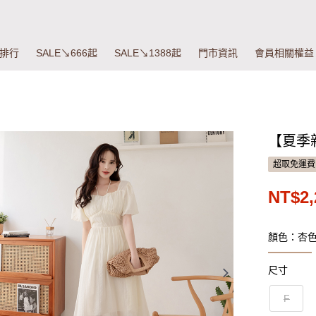
排行
SALE↘666起
SALE↘1388起
門市資訊
會員相關權益
【夏季
超取免運費
NT$2,
顏色：杏
尺寸
F