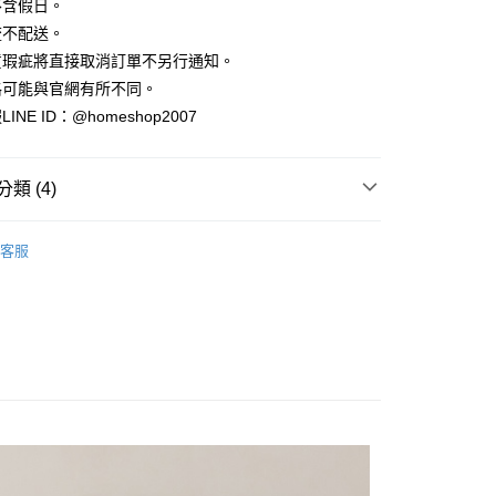
業銀行
彰化商業銀行
不含假日。
小企業銀行
台中商業銀行
庫商業銀行
第一商業銀行
華商業銀行
兆豐國際商業銀行
業儲蓄銀行
台北富邦商業銀行
台灣）商業銀行
華泰商業銀行
流不配送。
業銀行
彰化商業銀行
小企業銀行
台中商業銀行
華商業銀行
兆豐國際商業銀行
業銀行
遠東國際商業銀行
業儲蓄銀行
台北富邦商業銀行
貨瑕疵將直接取消訂單不另行通知。
台灣）商業銀行
華泰商業銀行
小企業銀行
台中商業銀行
業銀行
永豐商業銀行
際商業銀行
臺灣中小企業銀行
業銀行
遠東國際商業銀行
格可能與官網有所不同。
台灣）商業銀行
華泰商業銀行
業銀行
星展（台灣）商業銀行
業銀行
匯豐（台灣）商業銀行
業銀行
永豐商業銀行
NE ID：@homeshop2007
業銀行
遠東國際商業銀行
際商業銀行
中國信託商業銀行
業銀行
聯邦商業銀行
業銀行
星展（台灣）商業銀行
業銀行
永豐商業銀行
天信用卡公司
際商業銀行
元大商業銀行
際商業銀行
中國信託商業銀行
業銀行
星展（台灣）商業銀行
業銀行
玉山商業銀行
天信用卡公司
分期
類 (4)
際商業銀行
中國信託商業銀行
台灣）商業銀行
台新國際商業銀行
天信用卡公司
託商業銀行
台灣樂天信用卡公司
你分期使用說明】
裝、套裝
享後付
由台灣大哥大提供，台灣大哥大用戶可立即使用無須另外申請。
客服
HOP ‧ 品牌全系列
｜連身、洋裝、套裝
式選擇「大哥付你分期」，訂單成立後會自動跳轉到大哥付的交易
證手機門號後，選擇欲分期的期數、繳款截止日，確認付款後即
FTEE先享後付」】
｜婚禮約會 ‧ 好感穿搭
。
先享後付是「在收到商品之後才付款」的支付方式。 讓您購物簡單
准額度、可分期數及費用金額請依後續交易確認頁面所載為準。
心！
品79折起
立30分鐘內，如未前往確認交易或遇審核未通過，訂單將自動取
：不需註冊會員、不需綁卡、不需儲值。
「轉專審核」未通過狀況，表示未達大哥付你分期系統評分，恕
：只要手機號碼，簡訊認證，即可結帳。
評估內容。
：先確認商品／服務後，再付款。
式說明】
家取貨
項不併入電信帳單，「大哥付你分期」於每月結算日後寄送繳費提
EE先享後付」結帳流程】
方式選擇「AFTEE先享後付」後，將跳轉至「AFTEE先享後
訊連結打開帳單後，可選擇「超商條碼／台灣大直營門市／銀行轉
頁面，進行簡訊認證並確認金額後，即可完成結帳。
付／iPASS MONEY」等通路繳費。
爾富取貨
成立數日內，您將收到繳費通知簡訊。