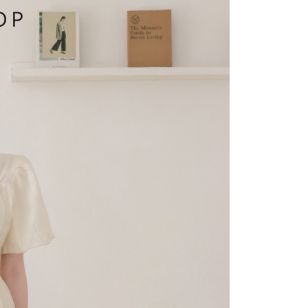
費通知簡訊後14天內，點擊此簡訊中的連結，可透過四大超商
項】
網路銀行／等多元方式進行付款，方視為交易完成。
係由「台灣大哥大股份有限公司」（以下簡稱本公司）所提供，讓
：結帳手續完成當下不需立刻繳費，但若您需要取消訂單，請聯
1取貨
易時，得透過本服務購買商品或服務，並由商店將買賣／分期付
的店家。未經商家同意取消之訂單仍視為有效，需透過AFTEE
金債權讓與本公司後，依約使用本公司帳單繳交帳款。
繳納相關費用。
意付款使用「大哥付你分期」之契約關係目的，商店將以您的個人
否成功請以「AFTEE先享後付 」之結帳頁面顯示為準，若有關於
含姓名、電話或地址）提供予台灣大哥大進項蒐集、處理及利
功／繳費後需取消欲退款等相關疑問，請聯繫「AFTEE先享後
宅配
公司與您本人進行分期帳單所需資料之確認、核對及更正。
援中心」
https://netprotections.freshdesk.com/support/home
戶服務條款，請詳閱以下連結：
https://oppay.tw/userRule
項】
市自取
恩沛科技股份有限公司提供之「AFTEE先享後付」服務完成之
依本服務之必要範圍內提供個人資料，並將交易相關給付款項請
0，滿NT$1,500(含以上)免運費
讓予恩沛科技股份有限公司。
個人資料處理事宜，請瀏覽以下網址：
配送
查看運費
ee.tw/terms/#terms3
年的使用者請事先徵得法定代理人或監護人之同意方可使用
E先享後付」，若未經同意申辦者引起之損失，本公司不負相關責
AFTEE先享後付」時，將依據個別帳號之用戶狀況，依本公司
核予不同之上限額度；若仍有額度不足之情形，本公司將視審查
用戶進行身份認證。
一人註冊多個帳號或使用他人資訊註冊。若發現惡意使用之情
科技股份有限公司將有權停止該用戶之使用額度並採取法律行