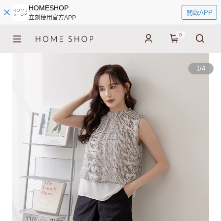
HOMESHOP
開啟APP
立刻使用官方APP
0
1
/
4