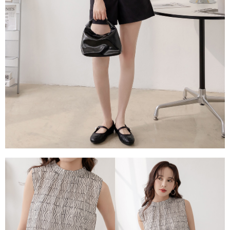
每筆NT$80，滿NT$1,500(含以上)免運費
易，需依本服務之必要範圍內提供個人資料，並將交易相關給付款項請求債
權轉讓予恩沛科技股份有限公司。
國家/地區配送
查看運費
２．關於個人資料處理事宜，請瀏覽以下網址：
https://aftee.tw/terms/#terms3
３．未成年的使用者請事先徵得法定代理人或監護人之同意方可使用
「AFTEE先享後付」，若未經同意申辦者引起之損失，本公司不負相關責
任。
４．使用「AFTEE先享後付」時，將依據個別帳號之用戶狀況，依本公司即
時審查核予不同之上限額度；若仍有額度不足之情形，本公司將視審查結果
請求用戶進行身份認證。
５．嚴禁一人註冊多個帳號或使用他人資訊註冊。若發現惡意使用之情形，
恩沛科技股份有限公司將有權停止該用戶之使用額度並採取法律行動。