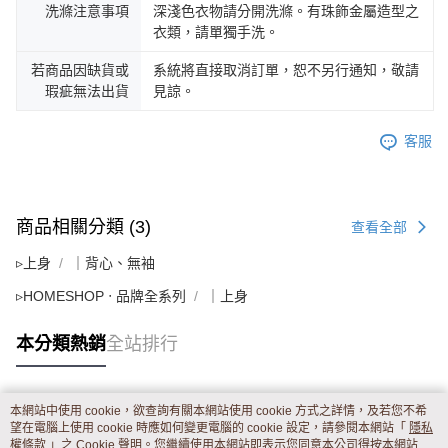
洗滌注意事項
深淺色衣物請分開洗滌。有珠飾金屬造型之
衣類，請單獨手洗。
若商品因缺貨或
系統將直接取消訂單，恕不另行通知，敬請
瑕疵無法出貨
見諒。
客服
商品相關分類 (3)
查看全部
▹上身
｜背心、無袖
▹HOMESHOP ‧ 品牌全系列
｜上身
本分類熱銷
全站排行
本網站中使用 cookie，欲查詢有關本網站使用 cookie 方式之詳情，及若您不希
熱門標籤
望在電腦上使用 cookie 時應如何變更電腦的 cookie 設定，請參閱本網站「
隱私
權條款
」之 Cookie 聲明。您繼續使用本網站即表示您同意本公司得按本網站使