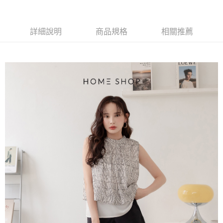
【大哥付你分期使用說明】
AFTEE先享後付
1.本服務由台灣大哥大提供，台灣大哥大用戶可立即使用無須另外申請。
2.付款方式選擇「大哥付你分期」，訂單成立後會自動跳轉到大哥付的交易
相關說明
流程，驗證手機門號後，選擇欲分期的期數、繳款截止日，確認付款後即完
詳細說明
商品規格
相關推薦
【關於「AFTEE先享後付」】
成交易。
ATM付款
AFTEE先享後付是「在收到商品之後才付款」的支付方式。 讓您購物簡單
3.實際核准額度、可分期數及費用金額請依後續交易確認頁面所載為準。
便利好安心！
4.訂單成立30分鐘內，如未前往確認交易或遇審核未通過，訂單將自動取
１．簡單：不需註冊會員、不需綁卡、不需儲值。
運送方式
消。如遇「轉專審核」未通過狀況，表示未達大哥付你分期系統評分，恕無
２．便利：只要手機號碼，簡訊認證，即可結帳。
法說明評估內容。
３．安心：先確認商品／服務後，再付款。
付款後全家取貨
【繳款方式說明】
1.分期款項不併入電信帳單，「大哥付你分期」於每月結算日後寄送繳費提
免運費
【「AFTEE先享後付」結帳流程】
醒簡訊。
１．於結帳方式選擇「AFTEE先享後付」後，將跳轉至「AFTEE先享後付」
2.透過簡訊連結打開帳單後，可選擇「超商條碼／台灣大直營門市／銀行轉
付款後萊爾富取貨
結帳頁面，進行簡訊認證並確認金額後，即可完成結帳。
帳／街口支付／iPASS MONEY」等通路繳費。
２．訂單成立數日內，您將收到繳費通知簡訊。
免運費
３．收到繳費通知簡訊後14天內，點擊此簡訊中的連結，可透過四大超商／
【注意事項】
ATM／網路銀行／等多元方式進行付款，方視為交易完成。
付款後7-11取貨
1.本服務係由「台灣大哥大股份有限公司」（以下簡稱本公司）所提供，讓
※ 請注意：結帳手續完成當下不需立刻繳費，但若您需要取消訂單，請聯絡
用戶於交易時，得透過本服務購買商品或服務，並由商店將買賣／分期付款
免運費
購買商品的店家。未經商家同意取消之訂單仍視為有效，需透過AFTEE先享
買賣價金債權讓與本公司後，依約使用本公司帳單繳交帳款。
後付繳納相關費用。
2.基於同意付款使用「大哥付你分期」之契約關係目的，商店將以您的個人
一般商品宅配
※ 交易是否成功請以「AFTEE先享後付 」之結帳頁面顯示為準，若有關於
資料（包含姓名、電話或地址）提供予台灣大哥大進項蒐集、處理及利用，
是否繳費成功／繳費後需取消欲退款等相關疑問，請聯繫「AFTEE先享後付
免運費
由本公司與您本人進行分期帳單所需資料之確認、核對及更正。
客戶支援中心」
https://netprotections.freshdesk.com/support/home
3.完整用戶服務條款，請詳閱以下連結：
https://oppay.tw/userRule
付款後門市自取
【注意事項】
１．透過由恩沛科技股份有限公司提供之「AFTEE先享後付」服務完成之交