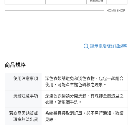
顯示電腦版詳細說明
商品規格
使用注意事項
深色衣類請避免和淺色衣物、包包一起組合
使用，可能產生褪色轉移之現象。
洗滌注意事項
深淺色衣物請分開洗滌。有珠飾金屬造型之
衣類，請單獨手洗。
若商品因缺貨或
系統將直接取消訂單，恕不另行通知，敬請
瑕疵無法出貨
見諒。