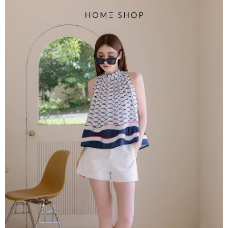
每筆NT$80，滿NT$1,500(含以上)免運費
易，需依本服務之必要範圍內提供個人資料，並將交易相關給付款項請求債
權轉讓予恩沛科技股份有限公司。
國家/地區配送
查看運費
２．關於個人資料處理事宜，請瀏覽以下網址：
https://aftee.tw/terms/#terms3
３．未成年的使用者請事先徵得法定代理人或監護人之同意方可使用
「AFTEE先享後付」，若未經同意申辦者引起之損失，本公司不負相關責
任。
４．使用「AFTEE先享後付」時，將依據個別帳號之用戶狀況，依本公司即
時審查核予不同之上限額度；若仍有額度不足之情形，本公司將視審查結果
請求用戶進行身份認證。
５．嚴禁一人註冊多個帳號或使用他人資訊註冊。若發現惡意使用之情形，
恩沛科技股份有限公司將有權停止該用戶之使用額度並採取法律行動。