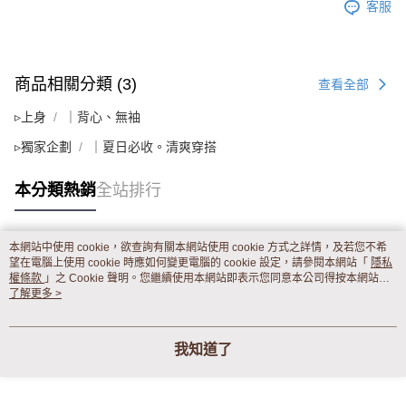
客服
商品相關分類 (3)
查看全部
▹上身
｜背心、無袖
▹獨家企劃
｜夏日必收。清爽穿搭
本分類熱銷
全站排行
本網站中使用 cookie，欲查詢有關本網站使用 cookie 方式之詳情，及若您不希
熱門標籤
望在電腦上使用 cookie 時應如何變更電腦的 cookie 設定，請參閱本網站「
隱私
權條款
」之 Cookie 聲明。您繼續使用本網站即表示您同意本公司得按本網站使
用條款之 Cookie 聲明使用 cookie。
了解更多 >
我知道了