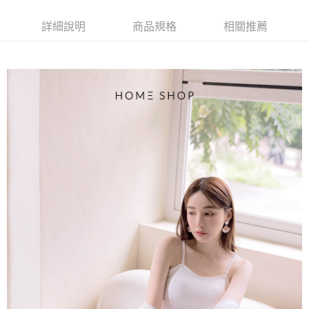
【大哥付你分期使用說明】
AFTEE先享後付
1.本服務由台灣大哥大提供，台灣大哥大用戶可立即使用無須另外申請。
詳細說明
商品規格
相關推薦
2.付款方式選擇「大哥付你分期」，訂單成立後會自動跳轉到大哥付的交易
相關說明
流程，驗證手機門號後，選擇欲分期的期數、繳款截止日，確認付款後即完
【關於「AFTEE先享後付」】
成交易。
ATM付款
AFTEE先享後付是「在收到商品之後才付款」的支付方式。 讓您購物簡單
3.實際核准額度、可分期數及費用金額請依後續交易確認頁面所載為準。
便利好安心！
4.訂單成立30分鐘內，如未前往確認交易或遇審核未通過，訂單將自動取
１．簡單：不需註冊會員、不需綁卡、不需儲值。
運送方式
消。如遇「轉專審核」未通過狀況，表示未達大哥付你分期系統評分，恕無
２．便利：只要手機號碼，簡訊認證，即可結帳。
法說明評估內容。
３．安心：先確認商品／服務後，再付款。
付款後全家取貨
【繳款方式說明】
1.分期款項不併入電信帳單，「大哥付你分期」於每月結算日後寄送繳費提
免運費
【「AFTEE先享後付」結帳流程】
醒簡訊。
１．於結帳方式選擇「AFTEE先享後付」後，將跳轉至「AFTEE先享後付」
2.透過簡訊連結打開帳單後，可選擇「超商條碼／台灣大直營門市／銀行轉
付款後萊爾富取貨
結帳頁面，進行簡訊認證並確認金額後，即可完成結帳。
帳／街口支付／iPASS MONEY」等通路繳費。
２．訂單成立數日內，您將收到繳費通知簡訊。
免運費
３．收到繳費通知簡訊後14天內，點擊此簡訊中的連結，可透過四大超商／
【注意事項】
ATM／網路銀行／等多元方式進行付款，方視為交易完成。
付款後7-11取貨
1.本服務係由「台灣大哥大股份有限公司」（以下簡稱本公司）所提供，讓
※ 請注意：結帳手續完成當下不需立刻繳費，但若您需要取消訂單，請聯絡
用戶於交易時，得透過本服務購買商品或服務，並由商店將買賣／分期付款
免運費
購買商品的店家。未經商家同意取消之訂單仍視為有效，需透過AFTEE先享
買賣價金債權讓與本公司後，依約使用本公司帳單繳交帳款。
後付繳納相關費用。
2.基於同意付款使用「大哥付你分期」之契約關係目的，商店將以您的個人
一般商品宅配
※ 交易是否成功請以「AFTEE先享後付 」之結帳頁面顯示為準，若有關於
資料（包含姓名、電話或地址）提供予台灣大哥大進項蒐集、處理及利用，
是否繳費成功／繳費後需取消欲退款等相關疑問，請聯繫「AFTEE先享後付
免運費
由本公司與您本人進行分期帳單所需資料之確認、核對及更正。
客戶支援中心」
https://netprotections.freshdesk.com/support/home
3.完整用戶服務條款，請詳閱以下連結：
https://oppay.tw/userRule
付款後門市自取
【注意事項】
１．透過由恩沛科技股份有限公司提供之「AFTEE先享後付」服務完成之交