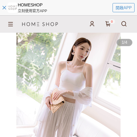
HOMESHOP
開啟APP
立刻使用官方APP
0
1
/
4