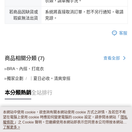
衣類，請單獨手洗。
若商品因缺貨或
系統將直接取消訂單，恕不另行通知，敬請
瑕疵無法出貨
見諒。
客服
商品相關分類 (7)
查看全部
▹BRA、內搭、打底衣
▹獨家企劃
｜夏日必收。清爽穿搭
本分類熱銷
全站排行
本網站中使用 cookie，欲查詢有關本網站使用 cookie 方式之詳情，及若您不希
熱門標籤
望在電腦上使用 cookie 時應如何變更電腦的 cookie 設定，請參閱本網站「
隱私
權條款
」之 Cookie 聲明。您繼續使用本網站即表示您同意本公司得按本網站使
用條款之 Cookie 聲明使用 cookie。
了解更多 >