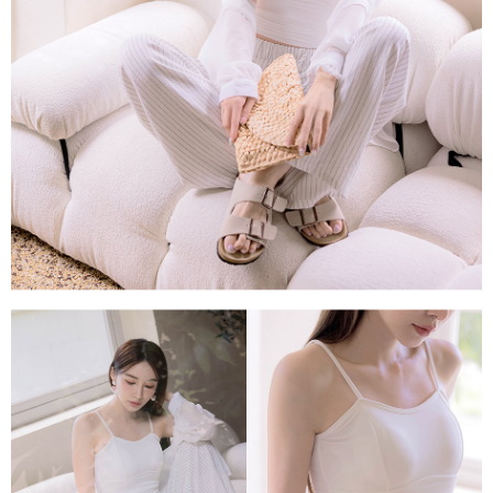
每筆NT$80，滿NT$1,500(含以上)免運費
易，需依本服務之必要範圍內提供個人資料，並將交易相關給付款項請求債
權轉讓予恩沛科技股份有限公司。
國家/地區配送
查看運費
２．關於個人資料處理事宜，請瀏覽以下網址：
https://aftee.tw/terms/#terms3
３．未成年的使用者請事先徵得法定代理人或監護人之同意方可使用
「AFTEE先享後付」，若未經同意申辦者引起之損失，本公司不負相關責
任。
４．使用「AFTEE先享後付」時，將依據個別帳號之用戶狀況，依本公司即
時審查核予不同之上限額度；若仍有額度不足之情形，本公司將視審查結果
請求用戶進行身份認證。
５．嚴禁一人註冊多個帳號或使用他人資訊註冊。若發現惡意使用之情形，
恩沛科技股份有限公司將有權停止該用戶之使用額度並採取法律行動。