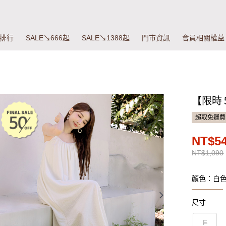
排行
SALE↘666起
SALE↘1388起
門市資訊
會員相關權益
【限時
超取免運費
NT$5
NT$1,090
顏色：白
尺寸
F