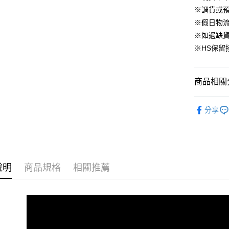
國泰世
上海商
※調貨或預
華南商
臺灣中
合作金
LINE Pay
國泰世
上海商
※假日物
匯豐（
華南商
臺灣中
國泰世
聯邦商
※如遇缺
Apple Pay
上海商
匯豐（
臺灣中
元大商
兆豐國
※HS保留
聯邦商
匯豐（
街口支付
玉山商
台中商
元大商
聯邦商
台新國
華泰商
玉山商
悠遊付
元大商
台灣樂
遠東國
商品相關分
台新國
玉山商
永豐商
台灣樂
大哥付你
台新國
星展（
▹連身、洋
相關說明
台灣樂
分享
中國信
【大哥付
🔥 官網限
AFTEE先
1.本服務
2.付款方
相關說明
▹BeLLA 
流程，驗
【關於「A
ATM付款
▹獨家企劃
完成交易
AFTEE
3.實際核
便利好安
說明
商品規格
相關推薦
4.訂單成
１．簡單
消。如遇
２．便利
運送方式
無法說明
３．安心
【繳款方
付款後全
1.分期款
【「AFT
醒簡訊。
免運費
１．於結帳
2.透過簡
付」結帳