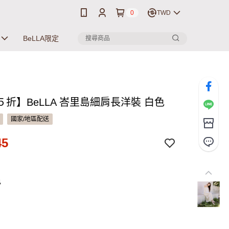
0
TWD
BeLLA限定
５折】BeLLA 峇里島細肩長洋裝 白色
國家/地區配送
45
色