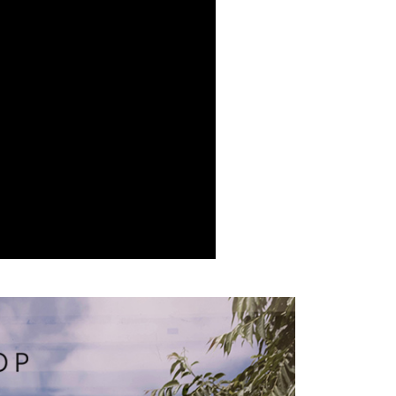
付／iPASS MONEY」等通路繳費。
爾富取貨
成立數日內，您將收到繳費通知簡訊。
費通知簡訊後14天內，點擊此簡訊中的連結，可透過四大超商
項】
網路銀行／等多元方式進行付款，方視為交易完成。
係由「台灣大哥大股份有限公司」（以下簡稱本公司）所提供，讓
：結帳手續完成當下不需立刻繳費，但若您需要取消訂單，請聯
1取貨
易時，得透過本服務購買商品或服務，並由商店將買賣／分期付
的店家。未經商家同意取消之訂單仍視為有效，需透過AFTEE
金債權讓與本公司後，依約使用本公司帳單繳交帳款。
繳納相關費用。
意付款使用「大哥付你分期」之契約關係目的，商店將以您的個人
否成功請以「AFTEE先享後付 」之結帳頁面顯示為準，若有關於
含姓名、電話或地址）提供予台灣大哥大進項蒐集、處理及利
功／繳費後需取消欲退款等相關疑問，請聯繫「AFTEE先享後
宅配
公司與您本人進行分期帳單所需資料之確認、核對及更正。
援中心」
https://netprotections.freshdesk.com/support/home
戶服務條款，請詳閱以下連結：
https://oppay.tw/userRule
項】
市自取
恩沛科技股份有限公司提供之「AFTEE先享後付」服務完成之
依本服務之必要範圍內提供個人資料，並將交易相關給付款項請
0，滿NT$1,500(含以上)免運費
讓予恩沛科技股份有限公司。
個人資料處理事宜，請瀏覽以下網址：
配送
查看運費
ee.tw/terms/#terms3
年的使用者請事先徵得法定代理人或監護人之同意方可使用
E先享後付」，若未經同意申辦者引起之損失，本公司不負相關責
AFTEE先享後付」時，將依據個別帳號之用戶狀況，依本公司
核予不同之上限額度；若仍有額度不足之情形，本公司將視審查
用戶進行身份認證。
一人註冊多個帳號或使用他人資訊註冊。若發現惡意使用之情
科技股份有限公司將有權停止該用戶之使用額度並採取法律行