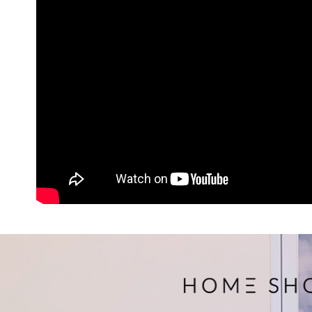
帳／街口支
付款後萊
２．訂單
３．收到繳
免運費
【注意事
／ATM／
1.本服務
※ 請注意
付款後7-1
用戶於交
絡購買商品
款買賣價
先享後付
免運費
2.基於同
※ 交易是
資料（包
是否繳費成
一般商品
用，由本
付客戶支
免運費
3.完整用
【注意事
付款後門
１．透過由
交易，需
每筆NT$8
求債權轉
２．關於
國家/地區
https://aft
３．未成
「AFTE
任。
４．使用「
即時審查
結果請求
５．嚴禁
形，恩沛
動。