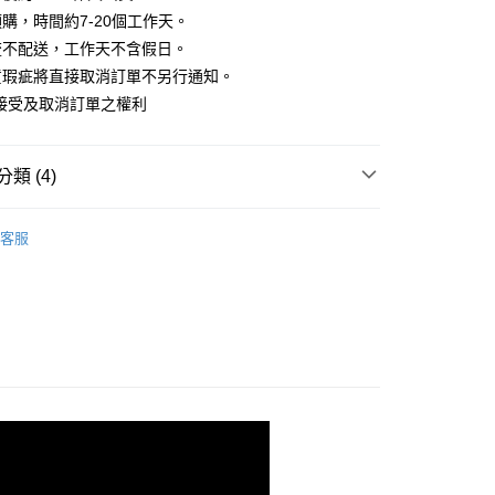
華商業銀行
兆豐國際商業銀行
業儲蓄銀行
台北富邦商業銀行
購，時間約7-20個工作天。
業銀行
彰化商業銀行
小企業銀行
台中商業銀行
庫商業銀行
第一商業銀行
華商業銀行
兆豐國際商業銀行
業儲蓄銀行
台北富邦商業銀行
流不配送，工作天不含假日。
台灣）商業銀行
華泰商業銀行
業銀行
彰化商業銀行
小企業銀行
台中商業銀行
華商業銀行
兆豐國際商業銀行
業銀行
遠東國際商業銀行
貨瑕疵將直接取消訂單不另行通知。
業儲蓄銀行
台北富邦商業銀行
台灣）商業銀行
華泰商業銀行
小企業銀行
台中商業銀行
業銀行
永豐商業銀行
際商業銀行
臺灣中小企業銀行
接受及取消訂單之權利
業銀行
遠東國際商業銀行
台灣）商業銀行
華泰商業銀行
業銀行
星展（台灣）商業銀行
業銀行
匯豐（台灣）商業銀行
業銀行
永豐商業銀行
業銀行
遠東國際商業銀行
際商業銀行
中國信託商業銀行
業銀行
聯邦商業銀行
業銀行
星展（台灣）商業銀行
業銀行
永豐商業銀行
天信用卡公司
際商業銀行
元大商業銀行
類 (4)
際商業銀行
中國信託商業銀行
業銀行
星展（台灣）商業銀行
業銀行
玉山商業銀行
天信用卡公司
分期
際商業銀行
中國信託商業銀行
台灣）商業銀行
台新國際商業銀行
裝、套裝
天信用卡公司
客服
託商業銀行
台灣樂天信用卡公司
你分期使用說明】
定↘ 5折
享後付
由台灣大哥大提供，台灣大哥大用戶可立即使用無須另外申請。
式選擇「大哥付你分期」，訂單成立後會自動跳轉到大哥付的交易
‧ 時髦支線
｜連身、洋裝、套裝
證手機門號後，選擇欲分期的期數、繳款截止日，確認付款後即
FTEE先享後付」】
。
｜2026 ‧ WHITE流行色
先享後付是「在收到商品之後才付款」的支付方式。 讓您購物簡單
准額度、可分期數及費用金額請依後續交易確認頁面所載為準。
心！
立30分鐘內，如未前往確認交易或遇審核未通過，訂單將自動取
：不需註冊會員、不需綁卡、不需儲值。
「轉專審核」未通過狀況，表示未達大哥付你分期系統評分，恕
：只要手機號碼，簡訊認證，即可結帳。
評估內容。
：先確認商品／服務後，再付款。
式說明】
家取貨
項不併入電信帳單，「大哥付你分期」於每月結算日後寄送繳費提
EE先享後付」結帳流程】
方式選擇「AFTEE先享後付」後，將跳轉至「AFTEE先享後
訊連結打開帳單後，可選擇「超商條碼／台灣大直營門市／銀行轉
頁面，進行簡訊認證並確認金額後，即可完成結帳。