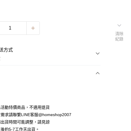
清除
紀錄
送方式
費
次付款
期付款
0 利率 每期
NT$181
21家銀行
為活動特價商品，不適用退貨
0 利率 每期
NT$90
21家銀行
庫商業銀行
第一商業銀行
求請聯繫LINE客服@homeshop2007
業銀行
彰化商業銀行
 0 利率 每期
NT$45
21家銀行
間出貨時間可能調整，請見諒
庫商業銀行
第一商業銀行
業儲蓄銀行
台北富邦商業銀行
業銀行
彰化商業銀行
後約5-7工作天出貨。
 0 利率 每期
NT$22
20家銀行
庫商業銀行
第一商業銀行