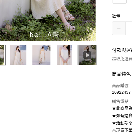
數量
付款與運
超取免運
付款方式
商品特色
信用卡一
商品編號
10922437
信用卡分
銷售重點
3 期 
★此商品
6 期 
合作金
★如有退貨需
華南商
12 期
★活動期
合作金
上海商
華南商
※現貨下單
24 期
合作金