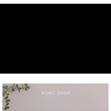
【大哥付你分期使用說明】
AFTEE先享後付
1.本服務由台灣大哥大提供，台灣大哥大用戶可立即使用無須另外申請。
2.付款方式選擇「大哥付你分期」，訂單成立後會自動跳轉到大哥付的交易
相關說明
流程，驗證手機門號後，選擇欲分期的期數、繳款截止日，確認付款後即完
【關於「AFTEE先享後付」】
成交易。
ATM付款
AFTEE先享後付是「在收到商品之後才付款」的支付方式。 讓您購物簡單
3.實際核准額度、可分期數及費用金額請依後續交易確認頁面所載為準。
便利好安心！
4.訂單成立30分鐘內，如未前往確認交易或遇審核未通過，訂單將自動取
１．簡單：不需註冊會員、不需綁卡、不需儲值。
運送方式
消。如遇「轉專審核」未通過狀況，表示未達大哥付你分期系統評分，恕無
２．便利：只要手機號碼，簡訊認證，即可結帳。
法說明評估內容。
３．安心：先確認商品／服務後，再付款。
付款後全家取貨
【繳款方式說明】
1.分期款項不併入電信帳單，「大哥付你分期」於每月結算日後寄送繳費提
免運費
【「AFTEE先享後付」結帳流程】
醒簡訊。
１．於結帳方式選擇「AFTEE先享後付」後，將跳轉至「AFTEE先享後付」
2.透過簡訊連結打開帳單後，可選擇「超商條碼／台灣大直營門市／銀行轉
付款後萊爾富取貨
結帳頁面，進行簡訊認證並確認金額後，即可完成結帳。
帳／街口支付／iPASS MONEY」等通路繳費。
２．訂單成立數日內，您將收到繳費通知簡訊。
免運費
３．收到繳費通知簡訊後14天內，點擊此簡訊中的連結，可透過四大超商／
【注意事項】
ATM／網路銀行／等多元方式進行付款，方視為交易完成。
付款後7-11取貨
1.本服務係由「台灣大哥大股份有限公司」（以下簡稱本公司）所提供，讓
※ 請注意：結帳手續完成當下不需立刻繳費，但若您需要取消訂單，請聯絡
用戶於交易時，得透過本服務購買商品或服務，並由商店將買賣／分期付款
免運費
購買商品的店家。未經商家同意取消之訂單仍視為有效，需透過AFTEE先享
買賣價金債權讓與本公司後，依約使用本公司帳單繳交帳款。
後付繳納相關費用。
2.基於同意付款使用「大哥付你分期」之契約關係目的，商店將以您的個人
一般商品宅配
※ 交易是否成功請以「AFTEE先享後付 」之結帳頁面顯示為準，若有關於
資料（包含姓名、電話或地址）提供予台灣大哥大進項蒐集、處理及利用，
是否繳費成功／繳費後需取消欲退款等相關疑問，請聯繫「AFTEE先享後付
免運費
由本公司與您本人進行分期帳單所需資料之確認、核對及更正。
客戶支援中心」
https://netprotections.freshdesk.com/support/home
3.完整用戶服務條款，請詳閱以下連結：
https://oppay.tw/userRule
付款後門市自取
【注意事項】
１．透過由恩沛科技股份有限公司提供之「AFTEE先享後付」服務完成之交