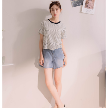
4.訂單成立30分鐘內，如未前往確認交易或遇審核未通過，訂單將自動取
１．簡單：不需註冊會員、不需綁卡、不需儲值。
運送方式
消。如遇「轉專審核」未通過狀況，表示未達大哥付你分期系統評分，恕無
２．便利：只要手機號碼，簡訊認證，即可結帳。
法說明評估內容。
３．安心：先確認商品／服務後，再付款。
付款後全家取貨
【繳款方式說明】
1.分期款項不併入電信帳單，「大哥付你分期」於每月結算日後寄送繳費提
免運費
【「AFTEE先享後付」結帳流程】
醒簡訊。
１．於結帳方式選擇「AFTEE先享後付」後，將跳轉至「AFTEE先享後付」
2.透過簡訊連結打開帳單後，可選擇「超商條碼／台灣大直營門市／銀行轉
付款後萊爾富取貨
結帳頁面，進行簡訊認證並確認金額後，即可完成結帳。
帳／街口支付／iPASS MONEY」等通路繳費。
２．訂單成立數日內，您將收到繳費通知簡訊。
免運費
３．收到繳費通知簡訊後14天內，點擊此簡訊中的連結，可透過四大超商／
【注意事項】
ATM／網路銀行／等多元方式進行付款，方視為交易完成。
付款後7-11取貨
1.本服務係由「台灣大哥大股份有限公司」（以下簡稱本公司）所提供，讓
※ 請注意：結帳手續完成當下不需立刻繳費，但若您需要取消訂單，請聯絡
用戶於交易時，得透過本服務購買商品或服務，並由商店將買賣／分期付款
免運費
購買商品的店家。未經商家同意取消之訂單仍視為有效，需透過AFTEE先享
買賣價金債權讓與本公司後，依約使用本公司帳單繳交帳款。
後付繳納相關費用。
2.基於同意付款使用「大哥付你分期」之契約關係目的，商店將以您的個人
一般商品宅配
※ 交易是否成功請以「AFTEE先享後付 」之結帳頁面顯示為準，若有關於
資料（包含姓名、電話或地址）提供予台灣大哥大進項蒐集、處理及利用，
是否繳費成功／繳費後需取消欲退款等相關疑問，請聯繫「AFTEE先享後付
免運費
由本公司與您本人進行分期帳單所需資料之確認、核對及更正。
客戶支援中心」
https://netprotections.freshdesk.com/support/home
3.完整用戶服務條款，請詳閱以下連結：
https://oppay.tw/userRule
付款後門市自取
【注意事項】
１．透過由恩沛科技股份有限公司提供之「AFTEE先享後付」服務完成之交
每筆NT$80，滿NT$1,500(含以上)免運費
易，需依本服務之必要範圍內提供個人資料，並將交易相關給付款項請求債
權轉讓予恩沛科技股份有限公司。
國家/地區配送
查看運費
２．關於個人資料處理事宜，請瀏覽以下網址：
https://aftee.tw/terms/#terms3
３．未成年的使用者請事先徵得法定代理人或監護人之同意方可使用
「AFTEE先享後付」，若未經同意申辦者引起之損失，本公司不負相關責