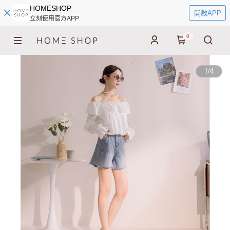
HOMESHOP
開啟APP
立刻使用官方APP
0
1
/
4