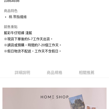
10864698
3 期 0 利率 每期
NT$530
21家銀行
商品特色
6 期 0 利率 每期
NT$265
21家銀行
合作金庫商業銀行
第一商業銀行
棉.聚酯纖維
華南商業銀行
彰化商業銀行
12 期 0 利率 每期
NT$132
21家銀行
合作金庫商業銀行
第一商業銀行
上海商業儲蓄銀行
台北富邦商業銀行
華南商業銀行
彰化商業銀行
銷售重點
24 期 0 利率 每期
NT$66
20家銀行
合作金庫商業銀行
第一商業銀行
國泰世華商業銀行
兆豐國際商業銀行
上海商業儲蓄銀行
台北富邦商業銀行
華南商業銀行
彰化商業銀行
藍彩牛仔短褲 淺藍
臺灣中小企業銀行
台中商業銀行
合作金庫商業銀行
第一商業銀行
LINE Pay
國泰世華商業銀行
兆豐國際商業銀行
上海商業儲蓄銀行
台北富邦商業銀行
※現貨下單後約5-7工作天出貨。
匯豐（台灣）商業銀行
華泰商業銀行
華南商業銀行
彰化商業銀行
臺灣中小企業銀行
台中商業銀行
國泰世華商業銀行
兆豐國際商業銀行
聯邦商業銀行
遠東國際商業銀行
Apple Pay
上海商業儲蓄銀行
台北富邦商業銀行
※調貨或預購，時間約7-20個工作天。
匯豐（台灣）商業銀行
華泰商業銀行
臺灣中小企業銀行
台中商業銀行
元大商業銀行
永豐商業銀行
兆豐國際商業銀行
臺灣中小企業銀行
※假日物流不配送，工作天不含假日。
聯邦商業銀行
遠東國際商業銀行
匯豐（台灣）商業銀行
華泰商業銀行
街口支付
玉山商業銀行
星展（台灣）商業銀行
台中商業銀行
匯豐（台灣）商業銀行
元大商業銀行
永豐商業銀行
聯邦商業銀行
遠東國際商業銀行
台新國際商業銀行
中國信託商業銀行
華泰商業銀行
聯邦商業銀行
玉山商業銀行
星展（台灣）商業銀行
悠遊付
元大商業銀行
永豐商業銀行
台灣樂天信用卡公司
遠東國際商業銀行
元大商業銀行
台新國際商業銀行
中國信託商業銀行
玉山商業銀行
星展（台灣）商業銀行
永豐商業銀行
玉山商業銀行
台灣樂天信用卡公司
大哥付你分期
詳細說明
商品規格
相關推薦
台新國際商業銀行
中國信託商業銀行
星展（台灣）商業銀行
台新國際商業銀行
相關說明
台灣樂天信用卡公司
中國信託商業銀行
台灣樂天信用卡公司
【大哥付你分期使用說明】
AFTEE先享後付
1.本服務由台灣大哥大提供，台灣大哥大用戶可立即使用無須另外申請。
2.付款方式選擇「大哥付你分期」，訂單成立後會自動跳轉到大哥付的交易
相關說明
流程，驗證手機門號後，選擇欲分期的期數、繳款截止日，確認付款後即完
【關於「AFTEE先享後付」】
成交易。
ATM付款
AFTEE先享後付是「在收到商品之後才付款」的支付方式。 讓您購物簡單
3.實際核准額度、可分期數及費用金額請依後續交易確認頁面所載為準。
便利好安心！