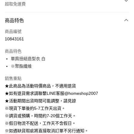
超取免運費
付款方式
商品特色
信用卡一次付款
商品編號
信用卡分期付款
10843161
3 期 0 利率 每期
NT$222
21家銀行
商品特色
6 期 0 利率 每期
NT$111
21家銀行
合作金庫商業銀行
第一商業銀行
單肩扭結造型衣 白
華南商業銀行
彰化商業銀行
12 期 0 利率 每期
NT$55
21家銀行
合作金庫商業銀行
第一商業銀行
※聚酯纖維
上海商業儲蓄銀行
台北富邦商業銀行
華南商業銀行
彰化商業銀行
24 期 0 利率 每期
NT$27
20家銀行
合作金庫商業銀行
第一商業銀行
國泰世華商業銀行
兆豐國際商業銀行
上海商業儲蓄銀行
台北富邦商業銀行
華南商業銀行
彰化商業銀行
銷售重點
臺灣中小企業銀行
台中商業銀行
合作金庫商業銀行
第一商業銀行
LINE Pay
國泰世華商業銀行
兆豐國際商業銀行
上海商業儲蓄銀行
台北富邦商業銀行
★此商品為活動特價商品，不適用退貨
匯豐（台灣）商業銀行
華泰商業銀行
華南商業銀行
彰化商業銀行
臺灣中小企業銀行
台中商業銀行
國泰世華商業銀行
兆豐國際商業銀行
聯邦商業銀行
遠東國際商業銀行
Apple Pay
上海商業儲蓄銀行
台北富邦商業銀行
★如有退貨需求請聯繫LINE客服@homeshop2007
匯豐（台灣）商業銀行
華泰商業銀行
臺灣中小企業銀行
台中商業銀行
元大商業銀行
永豐商業銀行
兆豐國際商業銀行
臺灣中小企業銀行
★活動期間出貨時間可能調整，請見諒
聯邦商業銀行
遠東國際商業銀行
匯豐（台灣）商業銀行
華泰商業銀行
街口支付
玉山商業銀行
星展（台灣）商業銀行
台中商業銀行
匯豐（台灣）商業銀行
元大商業銀行
永豐商業銀行
※現貨下單後約5-7工作天出貨。
聯邦商業銀行
遠東國際商業銀行
台新國際商業銀行
中國信託商業銀行
華泰商業銀行
聯邦商業銀行
玉山商業銀行
星展（台灣）商業銀行
悠遊付
※調貨或預購，時間約7-20個工作天。
元大商業銀行
永豐商業銀行
台灣樂天信用卡公司
遠東國際商業銀行
元大商業銀行
台新國際商業銀行
中國信託商業銀行
玉山商業銀行
星展（台灣）商業銀行
※假日物流不配送，工作天不含假日。
永豐商業銀行
玉山商業銀行
台灣樂天信用卡公司
Google Pay
台新國際商業銀行
中國信託商業銀行
※如遇缺貨瑕疵將直接取消訂單不另行通知。
星展（台灣）商業銀行
台新國際商業銀行