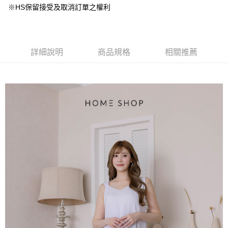
台灣樂天信用卡公司
中國信託商業銀行
台灣樂天信用卡公司
大哥付你分期
※HS保留接受及取消訂單之權利
相關說明
【大哥付你分期使用說明】
AFTEE先享後付
1.本服務由台灣大哥大提供，台灣大哥大用戶可立即使用無須另外申請。
2.付款方式選擇「大哥付你分期」，訂單成立後會自動跳轉到大哥付的交易
相關說明
詳細說明
商品規格
相關推薦
流程，驗證手機門號後，選擇欲分期的期數、繳款截止日，確認付款後即完
【關於「AFTEE先享後付」】
成交易。
ATM付款
AFTEE先享後付是「在收到商品之後才付款」的支付方式。 讓您購物簡單
3.實際核准額度、可分期數及費用金額請依後續交易確認頁面所載為準。
便利好安心！
4.訂單成立30分鐘內，如未前往確認交易或遇審核未通過，訂單將自動取
１．簡單：不需註冊會員、不需綁卡、不需儲值。
運送方式
消。如遇「轉專審核」未通過狀況，表示未達大哥付你分期系統評分，恕無
２．便利：只要手機號碼，簡訊認證，即可結帳。
法說明評估內容。
３．安心：先確認商品／服務後，再付款。
付款後全家取貨
【繳款方式說明】
1.分期款項不併入電信帳單，「大哥付你分期」於每月結算日後寄送繳費提
免運費
【「AFTEE先享後付」結帳流程】
醒簡訊。
１．於結帳方式選擇「AFTEE先享後付」後，將跳轉至「AFTEE先享後付」
2.透過簡訊連結打開帳單後，可選擇「超商條碼／台灣大直營門市／銀行轉
付款後萊爾富取貨
結帳頁面，進行簡訊認證並確認金額後，即可完成結帳。
帳／街口支付／iPASS MONEY」等通路繳費。
２．訂單成立數日內，您將收到繳費通知簡訊。
免運費
３．收到繳費通知簡訊後14天內，點擊此簡訊中的連結，可透過四大超商／
【注意事項】
ATM／網路銀行／等多元方式進行付款，方視為交易完成。
付款後7-11取貨
1.本服務係由「台灣大哥大股份有限公司」（以下簡稱本公司）所提供，讓
※ 請注意：結帳手續完成當下不需立刻繳費，但若您需要取消訂單，請聯絡
用戶於交易時，得透過本服務購買商品或服務，並由商店將買賣／分期付款
免運費
購買商品的店家。未經商家同意取消之訂單仍視為有效，需透過AFTEE先享
買賣價金債權讓與本公司後，依約使用本公司帳單繳交帳款。
後付繳納相關費用。
2.基於同意付款使用「大哥付你分期」之契約關係目的，商店將以您的個人
一般商品宅配
※ 交易是否成功請以「AFTEE先享後付 」之結帳頁面顯示為準，若有關於
資料（包含姓名、電話或地址）提供予台灣大哥大進項蒐集、處理及利用，
是否繳費成功／繳費後需取消欲退款等相關疑問，請聯繫「AFTEE先享後付
免運費
由本公司與您本人進行分期帳單所需資料之確認、核對及更正。
客戶支援中心」
https://netprotections.freshdesk.com/support/home