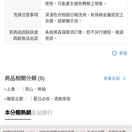
使用，可能產生褪色轉移之現象。
洗滌注意事項
深淺色衣物請分開洗滌。有珠飾金屬造型之
衣類，請單獨手洗。
若商品因缺貨或
系統將直接取消訂單，恕不另行通知，敬請
瑕疵無法出貨
見諒。
客服
商品相關分類 (5)
查看全部
▹上身
｜背心、無袖
▹獨家企劃
｜夏日必收。清爽穿搭
本分類熱銷
全站排行