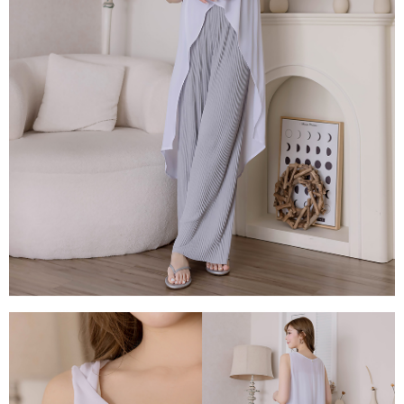
3.完整用戶服務條款，請詳閱以下連結：
https://oppay.tw/userRule
國家/地區配送
查看運費
【注意事項】
１．透過由恩沛科技股份有限公司提供之「AFTEE先享後付」服務完成之交
易，需依本服務之必要範圍內提供個人資料，並將交易相關給付款項請求債
權轉讓予恩沛科技股份有限公司。
２．關於個人資料處理事宜，請瀏覽以下網址：
https://aftee.tw/terms/#terms3
３．未成年的使用者請事先徵得法定代理人或監護人之同意方可使用
「AFTEE先享後付」，若未經同意申辦者引起之損失，本公司不負相關責
任。
４．使用「AFTEE先享後付」時，將依據個別帳號之用戶狀況，依本公司即
時審查核予不同之上限額度；若仍有額度不足之情形，本公司將視審查結果
請求用戶進行身份認證。
５．嚴禁一人註冊多個帳號或使用他人資訊註冊。若發現惡意使用之情形，
恩沛科技股份有限公司將有權停止該用戶之使用額度並採取法律行動。