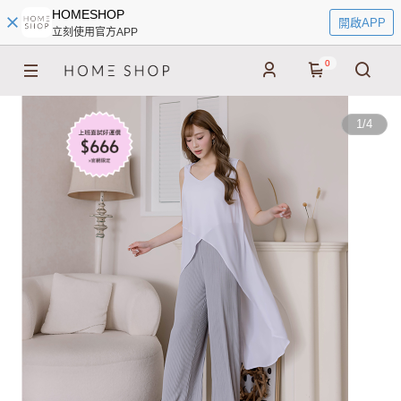
HOMESHOP
開啟APP
立刻使用官方APP
0
1
/
4