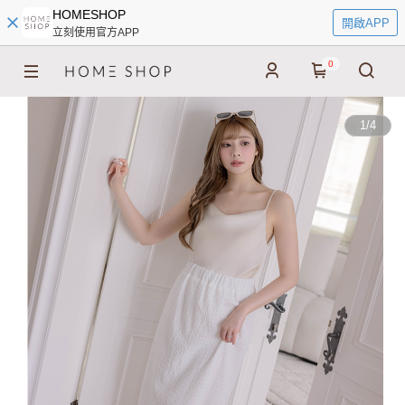
HOMESHOP
開啟APP
立刻使用官方APP
0
1
/
4