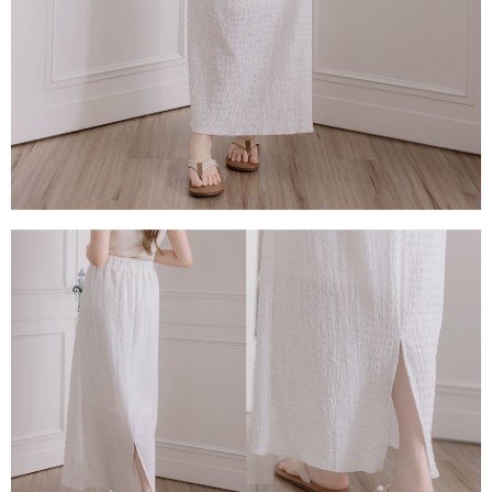
每筆NT$80，滿NT$1,500(含以上)免運費
易，需依本服務之必要範圍內提供個人資料，並將交易相關給付款項請求債
權轉讓予恩沛科技股份有限公司。
國家/地區配送
查看運費
２．關於個人資料處理事宜，請瀏覽以下網址：
https://aftee.tw/terms/#terms3
３．未成年的使用者請事先徵得法定代理人或監護人之同意方可使用
「AFTEE先享後付」，若未經同意申辦者引起之損失，本公司不負相關責
任。
４．使用「AFTEE先享後付」時，將依據個別帳號之用戶狀況，依本公司即
時審查核予不同之上限額度；若仍有額度不足之情形，本公司將視審查結果
請求用戶進行身份認證。
５．嚴禁一人註冊多個帳號或使用他人資訊註冊。若發現惡意使用之情形，
恩沛科技股份有限公司將有權停止該用戶之使用額度並採取法律行動。