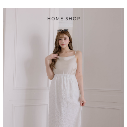
【大哥付你分期使用說明】
AFTEE先享後付
1.本服務由台灣大哥大提供，台灣大哥大用戶可立即使用無須另外申請。
2.付款方式選擇「大哥付你分期」，訂單成立後會自動跳轉到大哥付的交易
相關說明
流程，驗證手機門號後，選擇欲分期的期數、繳款截止日，確認付款後即完
【關於「AFTEE先享後付」】
成交易。
ATM付款
AFTEE先享後付是「在收到商品之後才付款」的支付方式。 讓您購物簡單
3.實際核准額度、可分期數及費用金額請依後續交易確認頁面所載為準。
便利好安心！
4.訂單成立30分鐘內，如未前往確認交易或遇審核未通過，訂單將自動取
１．簡單：不需註冊會員、不需綁卡、不需儲值。
運送方式
消。如遇「轉專審核」未通過狀況，表示未達大哥付你分期系統評分，恕無
２．便利：只要手機號碼，簡訊認證，即可結帳。
法說明評估內容。
３．安心：先確認商品／服務後，再付款。
付款後全家取貨
【繳款方式說明】
1.分期款項不併入電信帳單，「大哥付你分期」於每月結算日後寄送繳費提
免運費
【「AFTEE先享後付」結帳流程】
醒簡訊。
１．於結帳方式選擇「AFTEE先享後付」後，將跳轉至「AFTEE先享後付」
2.透過簡訊連結打開帳單後，可選擇「超商條碼／台灣大直營門市／銀行轉
付款後萊爾富取貨
結帳頁面，進行簡訊認證並確認金額後，即可完成結帳。
帳／街口支付／iPASS MONEY」等通路繳費。
２．訂單成立數日內，您將收到繳費通知簡訊。
免運費
３．收到繳費通知簡訊後14天內，點擊此簡訊中的連結，可透過四大超商／
【注意事項】
ATM／網路銀行／等多元方式進行付款，方視為交易完成。
付款後7-11取貨
1.本服務係由「台灣大哥大股份有限公司」（以下簡稱本公司）所提供，讓
※ 請注意：結帳手續完成當下不需立刻繳費，但若您需要取消訂單，請聯絡
用戶於交易時，得透過本服務購買商品或服務，並由商店將買賣／分期付款
免運費
購買商品的店家。未經商家同意取消之訂單仍視為有效，需透過AFTEE先享
買賣價金債權讓與本公司後，依約使用本公司帳單繳交帳款。
後付繳納相關費用。
2.基於同意付款使用「大哥付你分期」之契約關係目的，商店將以您的個人
一般商品宅配
※ 交易是否成功請以「AFTEE先享後付 」之結帳頁面顯示為準，若有關於
資料（包含姓名、電話或地址）提供予台灣大哥大進項蒐集、處理及利用，
是否繳費成功／繳費後需取消欲退款等相關疑問，請聯繫「AFTEE先享後付
免運費
由本公司與您本人進行分期帳單所需資料之確認、核對及更正。
客戶支援中心」
https://netprotections.freshdesk.com/support/home
3.完整用戶服務條款，請詳閱以下連結：
https://oppay.tw/userRule
付款後門市自取
【注意事項】
１．透過由恩沛科技股份有限公司提供之「AFTEE先享後付」服務完成之交