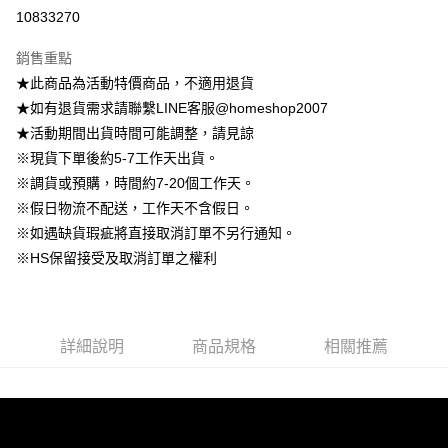
信用卡分期付款
10833270
3 期 0 利率 每期
NT$215
21家銀行
銷售重點
6 期 0 利率 每期
NT$107
21家銀行
合作金庫商業銀行
第一商業銀行
★此商品為活動特價商品，不適用退貨
華南商業銀行
彰化商業銀行
12 期 0 利率 每期
NT$53
21家銀行
合作金庫商業銀行
第一商業銀行
★如有退貨需求請聯繫LINE客服@homeshop2007
上海商業儲蓄銀行
台北富邦商業銀行
華南商業銀行
彰化商業銀行
24 期 0 利率 每期
NT$26
20家銀行
合作金庫商業銀行
第一商業銀行
國泰世華商業銀行
兆豐國際商業銀行
★活動期間出貨時間可能調整，請見諒
上海商業儲蓄銀行
台北富邦商業銀行
華南商業銀行
彰化商業銀行
臺灣中小企業銀行
台中商業銀行
合作金庫商業銀行
第一商業銀行
※現貨下單後約5-7工作天出貨。
LINE Pay
國泰世華商業銀行
兆豐國際商業銀行
上海商業儲蓄銀行
台北富邦商業銀行
匯豐（台灣）商業銀行
華泰商業銀行
華南商業銀行
彰化商業銀行
臺灣中小企業銀行
台中商業銀行
※調貨或預購，時間約7-20個工作天。
國泰世華商業銀行
兆豐國際商業銀行
聯邦商業銀行
遠東國際商業銀行
Apple Pay
上海商業儲蓄銀行
台北富邦商業銀行
匯豐（台灣）商業銀行
華泰商業銀行
※假日物流不配送，工作天不含假日。
臺灣中小企業銀行
台中商業銀行
元大商業銀行
永豐商業銀行
兆豐國際商業銀行
臺灣中小企業銀行
聯邦商業銀行
遠東國際商業銀行
匯豐（台灣）商業銀行
華泰商業銀行
※如遇缺貨瑕疵將直接取消訂單不另行通知。
街口支付
玉山商業銀行
星展（台灣）商業銀行
台中商業銀行
匯豐（台灣）商業銀行
元大商業銀行
永豐商業銀行
聯邦商業銀行
遠東國際商業銀行
※HS保留接受及取消訂單之權利
台新國際商業銀行
中國信託商業銀行
華泰商業銀行
聯邦商業銀行
玉山商業銀行
星展（台灣）商業銀行
悠遊付
元大商業銀行
永豐商業銀行
台灣樂天信用卡公司
遠東國際商業銀行
元大商業銀行
台新國際商業銀行
中國信託商業銀行
玉山商業銀行
星展（台灣）商業銀行
永豐商業銀行
玉山商業銀行
台灣樂天信用卡公司
大哥付你分期
台新國際商業銀行
中國信託商業銀行
星展（台灣）商業銀行
台新國際商業銀行
相關說明
台灣樂天信用卡公司
中國信託商業銀行
台灣樂天信用卡公司
詳細說明
商品規格
相關推薦
【大哥付你分期使用說明】
AFTEE先享後付
1.本服務由台灣大哥大提供，台灣大哥大用戶可立即使用無須另外申請。
2.付款方式選擇「大哥付你分期」，訂單成立後會自動跳轉到大哥付的交易
相關說明
流程，驗證手機門號後，選擇欲分期的期數、繳款截止日，確認付款後即完
【關於「AFTEE先享後付」】
成交易。
ATM付款
AFTEE先享後付是「在收到商品之後才付款」的支付方式。 讓您購物簡單
3.實際核准額度、可分期數及費用金額請依後續交易確認頁面所載為準。