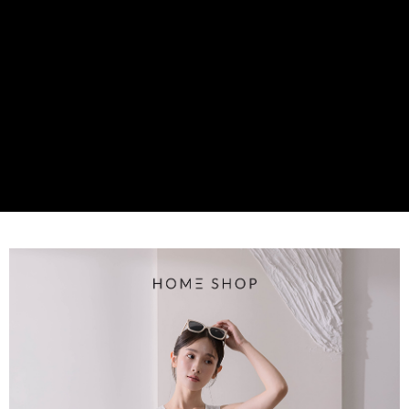
便利好安心！
4.訂單成立30分鐘內，如未前往確認交易或遇審核未通過，訂單將自動取
１．簡單：不需註冊會員、不需綁卡、不需儲值。
運送方式
消。如遇「轉專審核」未通過狀況，表示未達大哥付你分期系統評分，恕無
２．便利：只要手機號碼，簡訊認證，即可結帳。
法說明評估內容。
３．安心：先確認商品／服務後，再付款。
付款後全家取貨
【繳款方式說明】
1.分期款項不併入電信帳單，「大哥付你分期」於每月結算日後寄送繳費提
免運費
【「AFTEE先享後付」結帳流程】
醒簡訊。
１．於結帳方式選擇「AFTEE先享後付」後，將跳轉至「AFTEE先享後付」
2.透過簡訊連結打開帳單後，可選擇「超商條碼／台灣大直營門市／銀行轉
付款後萊爾富取貨
結帳頁面，進行簡訊認證並確認金額後，即可完成結帳。
帳／街口支付／iPASS MONEY」等通路繳費。
２．訂單成立數日內，您將收到繳費通知簡訊。
免運費
３．收到繳費通知簡訊後14天內，點擊此簡訊中的連結，可透過四大超商／
【注意事項】
ATM／網路銀行／等多元方式進行付款，方視為交易完成。
付款後7-11取貨
1.本服務係由「台灣大哥大股份有限公司」（以下簡稱本公司）所提供，讓
※ 請注意：結帳手續完成當下不需立刻繳費，但若您需要取消訂單，請聯絡
用戶於交易時，得透過本服務購買商品或服務，並由商店將買賣／分期付款
免運費
購買商品的店家。未經商家同意取消之訂單仍視為有效，需透過AFTEE先享
買賣價金債權讓與本公司後，依約使用本公司帳單繳交帳款。
後付繳納相關費用。
2.基於同意付款使用「大哥付你分期」之契約關係目的，商店將以您的個人
一般商品宅配
※ 交易是否成功請以「AFTEE先享後付 」之結帳頁面顯示為準，若有關於
資料（包含姓名、電話或地址）提供予台灣大哥大進項蒐集、處理及利用，
是否繳費成功／繳費後需取消欲退款等相關疑問，請聯繫「AFTEE先享後付
免運費
由本公司與您本人進行分期帳單所需資料之確認、核對及更正。
客戶支援中心」
https://netprotections.freshdesk.com/support/home
3.完整用戶服務條款，請詳閱以下連結：
https://oppay.tw/userRule
付款後門市自取
【注意事項】
１．透過由恩沛科技股份有限公司提供之「AFTEE先享後付」服務完成之交
每筆NT$80，滿NT$1,500(含以上)免運費
易，需依本服務之必要範圍內提供個人資料，並將交易相關給付款項請求債
權轉讓予恩沛科技股份有限公司。
國家/地區配送
查看運費
２．關於個人資料處理事宜，請瀏覽以下網址：
https://aftee.tw/terms/#terms3
３．未成年的使用者請事先徵得法定代理人或監護人之同意方可使用