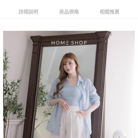
【大哥付你分期使用說明】
AFTEE先享後付
1.本服務由台灣大哥大提供，台灣大哥大用戶可立即使用無須另外申請。
詳細說明
商品規格
相關推薦
2.付款方式選擇「大哥付你分期」，訂單成立後會自動跳轉到大哥付的交易
相關說明
流程，驗證手機門號後，選擇欲分期的期數、繳款截止日，確認付款後即完
【關於「AFTEE先享後付」】
成交易。
ATM付款
AFTEE先享後付是「在收到商品之後才付款」的支付方式。 讓您購物簡單
3.實際核准額度、可分期數及費用金額請依後續交易確認頁面所載為準。
便利好安心！
4.訂單成立30分鐘內，如未前往確認交易或遇審核未通過，訂單將自動取
１．簡單：不需註冊會員、不需綁卡、不需儲值。
運送方式
消。如遇「轉專審核」未通過狀況，表示未達大哥付你分期系統評分，恕無
２．便利：只要手機號碼，簡訊認證，即可結帳。
法說明評估內容。
３．安心：先確認商品／服務後，再付款。
付款後全家取貨
【繳款方式說明】
1.分期款項不併入電信帳單，「大哥付你分期」於每月結算日後寄送繳費提
免運費
【「AFTEE先享後付」結帳流程】
醒簡訊。
１．於結帳方式選擇「AFTEE先享後付」後，將跳轉至「AFTEE先享後付」
2.透過簡訊連結打開帳單後，可選擇「超商條碼／台灣大直營門市／銀行轉
付款後萊爾富取貨
結帳頁面，進行簡訊認證並確認金額後，即可完成結帳。
帳／街口支付／iPASS MONEY」等通路繳費。
２．訂單成立數日內，您將收到繳費通知簡訊。
免運費
３．收到繳費通知簡訊後14天內，點擊此簡訊中的連結，可透過四大超商／
【注意事項】
ATM／網路銀行／等多元方式進行付款，方視為交易完成。
付款後7-11取貨
1.本服務係由「台灣大哥大股份有限公司」（以下簡稱本公司）所提供，讓
※ 請注意：結帳手續完成當下不需立刻繳費，但若您需要取消訂單，請聯絡
用戶於交易時，得透過本服務購買商品或服務，並由商店將買賣／分期付款
免運費
購買商品的店家。未經商家同意取消之訂單仍視為有效，需透過AFTEE先享
買賣價金債權讓與本公司後，依約使用本公司帳單繳交帳款。
後付繳納相關費用。
2.基於同意付款使用「大哥付你分期」之契約關係目的，商店將以您的個人
一般商品宅配
※ 交易是否成功請以「AFTEE先享後付 」之結帳頁面顯示為準，若有關於
資料（包含姓名、電話或地址）提供予台灣大哥大進項蒐集、處理及利用，
是否繳費成功／繳費後需取消欲退款等相關疑問，請聯繫「AFTEE先享後付
免運費
由本公司與您本人進行分期帳單所需資料之確認、核對及更正。
客戶支援中心」
https://netprotections.freshdesk.com/support/home
3.完整用戶服務條款，請詳閱以下連結：
https://oppay.tw/userRule
付款後門市自取
【注意事項】
１．透過由恩沛科技股份有限公司提供之「AFTEE先享後付」服務完成之交