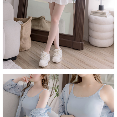
每筆NT$80，滿NT$1,500(含以上)免運費
易，需依本服務之必要範圍內提供個人資料，並將交易相關給付款項請求債
權轉讓予恩沛科技股份有限公司。
國家/地區配送
查看運費
２．關於個人資料處理事宜，請瀏覽以下網址：
https://aftee.tw/terms/#terms3
３．未成年的使用者請事先徵得法定代理人或監護人之同意方可使用
「AFTEE先享後付」，若未經同意申辦者引起之損失，本公司不負相關責
任。
４．使用「AFTEE先享後付」時，將依據個別帳號之用戶狀況，依本公司即
時審查核予不同之上限額度；若仍有額度不足之情形，本公司將視審查結果
請求用戶進行身份認證。
５．嚴禁一人註冊多個帳號或使用他人資訊註冊。若發現惡意使用之情形，
恩沛科技股份有限公司將有權停止該用戶之使用額度並採取法律行動。