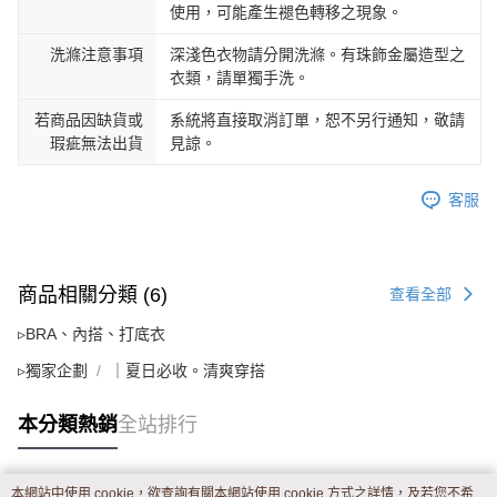
使用，可能產生褪色轉移之現象。
洗滌注意事項
深淺色衣物請分開洗滌。有珠飾金屬造型之
衣類，請單獨手洗。
若商品因缺貨或
系統將直接取消訂單，恕不另行通知，敬請
瑕疵無法出貨
見諒。
客服
商品相關分類 (6)
查看全部
▹BRA、內搭、打底衣
▹獨家企劃
｜夏日必收。清爽穿搭
本分類熱銷
全站排行
本網站中使用 cookie，欲查詢有關本網站使用 cookie 方式之詳情，及若您不希