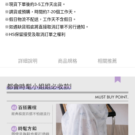
台灣樂天信用卡公司
中國信託商業銀行
台灣樂天信用卡公司
※現貨下單後約3-5工作天出貨。
【大哥付你分期使用說明】
AFTEE先享後付
※調貨或預購，時間約7-20個工作天。
1.本服務由台灣大哥大提供，台灣大哥大用戶可立即使用無須另外申請。
2.付款方式選擇「大哥付你分期」，訂單成立後會自動跳轉到大哥付的交易
相關說明
※假日物流不配送，工作天不含假日。
流程，驗證手機門號後，選擇欲分期的期數、繳款截止日，確認付款後即完
【關於「AFTEE先享後付」】
※如遇缺貨瑕疵將直接取消訂單不另行通知。
成交易。
ATM付款
AFTEE先享後付是「在收到商品之後才付款」的支付方式。 讓您購物簡單
3.實際核准額度、可分期數及費用金額請依後續交易確認頁面所載為準。
※HS保留接受及取消訂單之權利
便利好安心！
4.訂單成立30分鐘內，如未前往確認交易或遇審核未通過，訂單將自動取
１．簡單：不需註冊會員、不需綁卡、不需儲值。
運送方式
消。如遇「轉專審核」未通過狀況，表示未達大哥付你分期系統評分，恕無
２．便利：只要手機號碼，簡訊認證，即可結帳。
法說明評估內容。
３．安心：先確認商品／服務後，再付款。
付款後全家取貨
【繳款方式說明】
1.分期款項不併入電信帳單，「大哥付你分期」於每月結算日後寄送繳費提
詳細說明
商品規格
相關推薦
免運費
【「AFTEE先享後付」結帳流程】
醒簡訊。
１．於結帳方式選擇「AFTEE先享後付」後，將跳轉至「AFTEE先享後付」
2.透過簡訊連結打開帳單後，可選擇「超商條碼／台灣大直營門市／銀行轉
付款後萊爾富取貨
結帳頁面，進行簡訊認證並確認金額後，即可完成結帳。
帳／街口支付／iPASS MONEY」等通路繳費。
２．訂單成立數日內，您將收到繳費通知簡訊。
免運費
３．收到繳費通知簡訊後14天內，點擊此簡訊中的連結，可透過四大超商／
【注意事項】
ATM／網路銀行／等多元方式進行付款，方視為交易完成。
付款後7-11取貨
1.本服務係由「台灣大哥大股份有限公司」（以下簡稱本公司）所提供，讓
※ 請注意：結帳手續完成當下不需立刻繳費，但若您需要取消訂單，請聯絡
用戶於交易時，得透過本服務購買商品或服務，並由商店將買賣／分期付款
免運費
購買商品的店家。未經商家同意取消之訂單仍視為有效，需透過AFTEE先享
買賣價金債權讓與本公司後，依約使用本公司帳單繳交帳款。
後付繳納相關費用。
2.基於同意付款使用「大哥付你分期」之契約關係目的，商店將以您的個人
一般商品宅配
※ 交易是否成功請以「AFTEE先享後付 」之結帳頁面顯示為準，若有關於
資料（包含姓名、電話或地址）提供予台灣大哥大進項蒐集、處理及利用，
是否繳費成功／繳費後需取消欲退款等相關疑問，請聯繫「AFTEE先享後付
免運費
由本公司與您本人進行分期帳單所需資料之確認、核對及更正。
客戶支援中心」
https://netprotections.freshdesk.com/support/home
3.完整用戶服務條款，請詳閱以下連結：
https://oppay.tw/userRule
付款後門市自取
【注意事項】