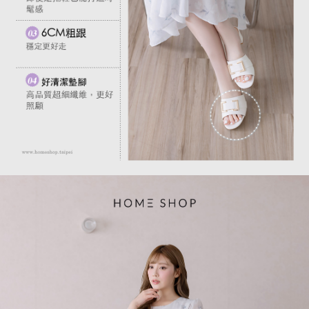
１．透過由恩沛科技股份有限公司提供之「AFTEE先享後付」服務完成之交
每筆NT$80，滿NT$1,500(含以上)免運費
易，需依本服務之必要範圍內提供個人資料，並將交易相關給付款項請求債
權轉讓予恩沛科技股份有限公司。
國家/地區配送
查看運費
２．關於個人資料處理事宜，請瀏覽以下網址：
https://aftee.tw/terms/#terms3
３．未成年的使用者請事先徵得法定代理人或監護人之同意方可使用
「AFTEE先享後付」，若未經同意申辦者引起之損失，本公司不負相關責
任。
４．使用「AFTEE先享後付」時，將依據個別帳號之用戶狀況，依本公司即
時審查核予不同之上限額度；若仍有額度不足之情形，本公司將視審查結果
請求用戶進行身份認證。
５．嚴禁一人註冊多個帳號或使用他人資訊註冊。若發現惡意使用之情形，
恩沛科技股份有限公司將有權停止該用戶之使用額度並採取法律行動。