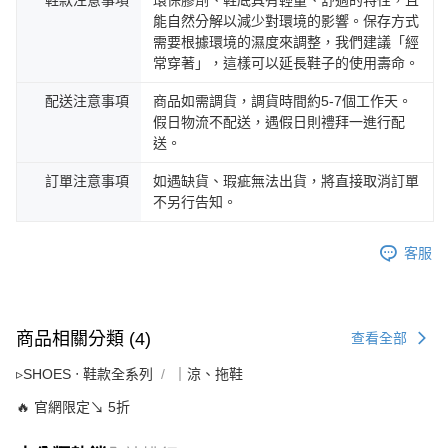
鞋款注意事項
環保膠劑、鞋底具有輕量、舒適的特性，且
能自然分解以減少對環境的影響。保存方式
需要根據環境的濕度來調整，我們建議「經
常穿著」，這樣可以延長鞋子的使用壽命。
配送注意事項
商品如需調貨，調貨時間約5-7個工作天。
假日物流不配送，遇假日則禮拜一進行配
送。
訂單注意事項
如遇缺貨、瑕疵無法出貨，將直接取消訂單
不另行告知。
客服
商品相關分類 (4)
查看全部
▹SHOES ‧ 鞋款全系列
｜涼、拖鞋
🔥 官網限定↘ 5折