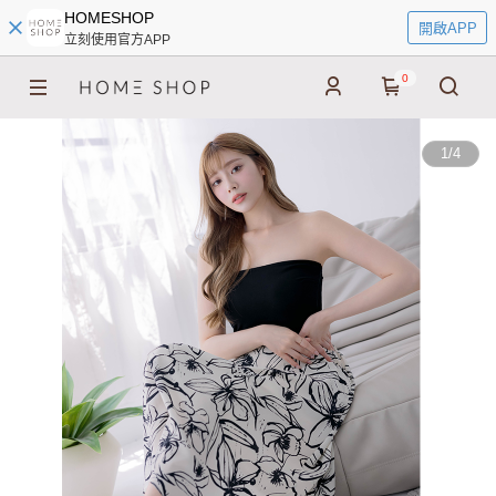
HOMESHOP
開啟APP
立刻使用官方APP
0
1
/
4