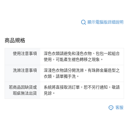
顯示電腦版詳細說明
商品規格
使用注意事項
深色衣類請避免和淺色衣物、包包一起組合
使用，可能產生褪色轉移之現象。
洗滌注意事項
深淺色衣物請分開洗滌。有珠飾金屬造型之
衣類，請單獨手洗。
若商品因缺貨或
系統將直接取消訂單，恕不另行通知，敬請
瑕疵無法出貨
見諒。
客服