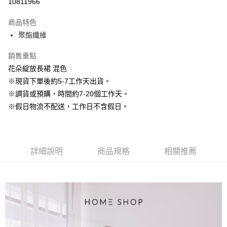
10811966
3 期 0 利率 每期
NT$730
21家銀行
商品特色
6 期 0 利率 每期
NT$365
21家銀行
合作金庫商業銀行
第一商業銀行
聚酯纖維
華南商業銀行
彰化商業銀行
12 期 0 利率 每期
NT$182
21家銀行
合作金庫商業銀行
第一商業銀行
上海商業儲蓄銀行
台北富邦商業銀行
華南商業銀行
彰化商業銀行
銷售重點
24 期 0 利率 每期
NT$91
20家銀行
合作金庫商業銀行
第一商業銀行
國泰世華商業銀行
兆豐國際商業銀行
上海商業儲蓄銀行
台北富邦商業銀行
華南商業銀行
彰化商業銀行
花朵綻放長裙 混色
臺灣中小企業銀行
台中商業銀行
合作金庫商業銀行
第一商業銀行
LINE Pay
國泰世華商業銀行
兆豐國際商業銀行
上海商業儲蓄銀行
台北富邦商業銀行
※現貨下單後約5-7工作天出貨。
匯豐（台灣）商業銀行
華泰商業銀行
華南商業銀行
彰化商業銀行
臺灣中小企業銀行
台中商業銀行
國泰世華商業銀行
兆豐國際商業銀行
聯邦商業銀行
遠東國際商業銀行
Apple Pay
上海商業儲蓄銀行
台北富邦商業銀行
※調貨或預購，時間約7-20個工作天。
匯豐（台灣）商業銀行
華泰商業銀行
臺灣中小企業銀行
台中商業銀行
元大商業銀行
永豐商業銀行
兆豐國際商業銀行
臺灣中小企業銀行
※假日物流不配送，工作日不含假日。
聯邦商業銀行
遠東國際商業銀行
匯豐（台灣）商業銀行
華泰商業銀行
街口支付
玉山商業銀行
星展（台灣）商業銀行
台中商業銀行
匯豐（台灣）商業銀行
元大商業銀行
永豐商業銀行
聯邦商業銀行
遠東國際商業銀行
台新國際商業銀行
中國信託商業銀行
華泰商業銀行
聯邦商業銀行
玉山商業銀行
星展（台灣）商業銀行
悠遊付
元大商業銀行
永豐商業銀行
台灣樂天信用卡公司
遠東國際商業銀行
元大商業銀行
台新國際商業銀行
中國信託商業銀行
玉山商業銀行
星展（台灣）商業銀行
永豐商業銀行
玉山商業銀行
台灣樂天信用卡公司
大哥付你分期
詳細說明
商品規格
相關推薦
台新國際商業銀行
中國信託商業銀行
星展（台灣）商業銀行
台新國際商業銀行
相關說明
台灣樂天信用卡公司
中國信託商業銀行
台灣樂天信用卡公司
【大哥付你分期使用說明】
AFTEE先享後付
1.本服務由台灣大哥大提供，台灣大哥大用戶可立即使用無須另外申請。
2.付款方式選擇「大哥付你分期」，訂單成立後會自動跳轉到大哥付的交易
相關說明
流程，驗證手機門號後，選擇欲分期的期數、繳款截止日，確認付款後即完
【關於「AFTEE先享後付」】
成交易。
ATM付款
AFTEE先享後付是「在收到商品之後才付款」的支付方式。 讓您購物簡單
3.實際核准額度、可分期數及費用金額請依後續交易確認頁面所載為準。
便利好安心！