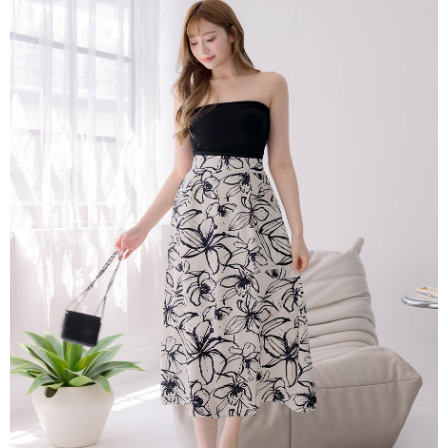
4.訂單成立30分鐘內，如未前往確認交易或遇審核未通過，訂單將自動取
１．簡單：不需註冊會員、不需綁卡、不需儲值。
運送方式
消。如遇「轉專審核」未通過狀況，表示未達大哥付你分期系統評分，恕無
２．便利：只要手機號碼，簡訊認證，即可結帳。
法說明評估內容。
３．安心：先確認商品／服務後，再付款。
付款後全家取貨
【繳款方式說明】
1.分期款項不併入電信帳單，「大哥付你分期」於每月結算日後寄送繳費提
免運費
【「AFTEE先享後付」結帳流程】
醒簡訊。
１．於結帳方式選擇「AFTEE先享後付」後，將跳轉至「AFTEE先享後付」
2.透過簡訊連結打開帳單後，可選擇「超商條碼／台灣大直營門市／銀行轉
付款後萊爾富取貨
結帳頁面，進行簡訊認證並確認金額後，即可完成結帳。
帳／街口支付／iPASS MONEY」等通路繳費。
２．訂單成立數日內，您將收到繳費通知簡訊。
免運費
３．收到繳費通知簡訊後14天內，點擊此簡訊中的連結，可透過四大超商／
【注意事項】
ATM／網路銀行／等多元方式進行付款，方視為交易完成。
付款後7-11取貨
1.本服務係由「台灣大哥大股份有限公司」（以下簡稱本公司）所提供，讓
※ 請注意：結帳手續完成當下不需立刻繳費，但若您需要取消訂單，請聯絡
用戶於交易時，得透過本服務購買商品或服務，並由商店將買賣／分期付款
免運費
購買商品的店家。未經商家同意取消之訂單仍視為有效，需透過AFTEE先享
買賣價金債權讓與本公司後，依約使用本公司帳單繳交帳款。
後付繳納相關費用。
2.基於同意付款使用「大哥付你分期」之契約關係目的，商店將以您的個人
一般商品宅配
※ 交易是否成功請以「AFTEE先享後付 」之結帳頁面顯示為準，若有關於
資料（包含姓名、電話或地址）提供予台灣大哥大進項蒐集、處理及利用，
是否繳費成功／繳費後需取消欲退款等相關疑問，請聯繫「AFTEE先享後付
免運費
由本公司與您本人進行分期帳單所需資料之確認、核對及更正。
客戶支援中心」
https://netprotections.freshdesk.com/support/home
3.完整用戶服務條款，請詳閱以下連結：
https://oppay.tw/userRule
付款後門市自取
【注意事項】
１．透過由恩沛科技股份有限公司提供之「AFTEE先享後付」服務完成之交
每筆NT$80，滿NT$1,500(含以上)免運費
易，需依本服務之必要範圍內提供個人資料，並將交易相關給付款項請求債
權轉讓予恩沛科技股份有限公司。
國家/地區配送
查看運費
２．關於個人資料處理事宜，請瀏覽以下網址：
https://aftee.tw/terms/#terms3
３．未成年的使用者請事先徵得法定代理人或監護人之同意方可使用
「AFTEE先享後付」，若未經同意申辦者引起之損失，本公司不負相關責