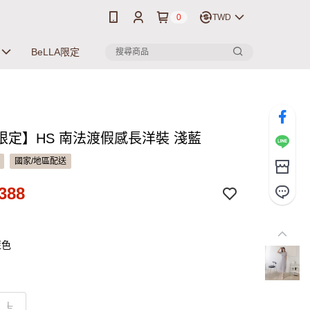
0
TWD
BeLLA限定
限定】HS 南法渡假感長洋裝 淺藍
國家/地區配送
388
藍色
L