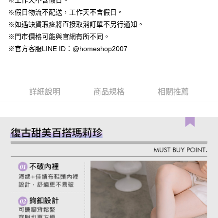
※工作天不含假日。
【大哥付你分期使用說明】
AFTEE先享後付
※假日物流不配送，工作天不含假日。
1.本服務由台灣大哥大提供，台灣大哥大用戶可立即使用無須另外申請。
2.付款方式選擇「大哥付你分期」，訂單成立後會自動跳轉到大哥付的交易
相關說明
※如遇缺貨瑕疵將直接取消訂單不另行通知。
流程，驗證手機門號後，選擇欲分期的期數、繳款截止日，確認付款後即完
【關於「AFTEE先享後付」】
※門市價格可能與官網有所不同。
成交易。
ATM付款
AFTEE先享後付是「在收到商品之後才付款」的支付方式。 讓您購物簡單
3.實際核准額度、可分期數及費用金額請依後續交易確認頁面所載為準。
※官方客服LINE ID：@homeshop2007
便利好安心！
4.訂單成立30分鐘內，如未前往確認交易或遇審核未通過，訂單將自動取
１．簡單：不需註冊會員、不需綁卡、不需儲值。
運送方式
消。如遇「轉專審核」未通過狀況，表示未達大哥付你分期系統評分，恕無
２．便利：只要手機號碼，簡訊認證，即可結帳。
法說明評估內容。
３．安心：先確認商品／服務後，再付款。
付款後全家取貨
【繳款方式說明】
1.分期款項不併入電信帳單，「大哥付你分期」於每月結算日後寄送繳費提
詳細說明
商品規格
相關推薦
免運費
【「AFTEE先享後付」結帳流程】
醒簡訊。
１．於結帳方式選擇「AFTEE先享後付」後，將跳轉至「AFTEE先享後付」
2.透過簡訊連結打開帳單後，可選擇「超商條碼／台灣大直營門市／銀行轉
付款後萊爾富取貨
結帳頁面，進行簡訊認證並確認金額後，即可完成結帳。
帳／街口支付／iPASS MONEY」等通路繳費。
２．訂單成立數日內，您將收到繳費通知簡訊。
免運費
３．收到繳費通知簡訊後14天內，點擊此簡訊中的連結，可透過四大超商／
【注意事項】
ATM／網路銀行／等多元方式進行付款，方視為交易完成。
付款後7-11取貨
1.本服務係由「台灣大哥大股份有限公司」（以下簡稱本公司）所提供，讓
※ 請注意：結帳手續完成當下不需立刻繳費，但若您需要取消訂單，請聯絡
用戶於交易時，得透過本服務購買商品或服務，並由商店將買賣／分期付款
免運費
購買商品的店家。未經商家同意取消之訂單仍視為有效，需透過AFTEE先享
買賣價金債權讓與本公司後，依約使用本公司帳單繳交帳款。
後付繳納相關費用。
2.基於同意付款使用「大哥付你分期」之契約關係目的，商店將以您的個人
一般商品宅配
※ 交易是否成功請以「AFTEE先享後付 」之結帳頁面顯示為準，若有關於
資料（包含姓名、電話或地址）提供予台灣大哥大進項蒐集、處理及利用，
是否繳費成功／繳費後需取消欲退款等相關疑問，請聯繫「AFTEE先享後付
免運費
由本公司與您本人進行分期帳單所需資料之確認、核對及更正。
客戶支援中心」
https://netprotections.freshdesk.com/support/home
3.完整用戶服務條款，請詳閱以下連結：
https://oppay.tw/userRule
付款後門市自取
【注意事項】
１．透過由恩沛科技股份有限公司提供之「AFTEE先享後付」服務完成之交