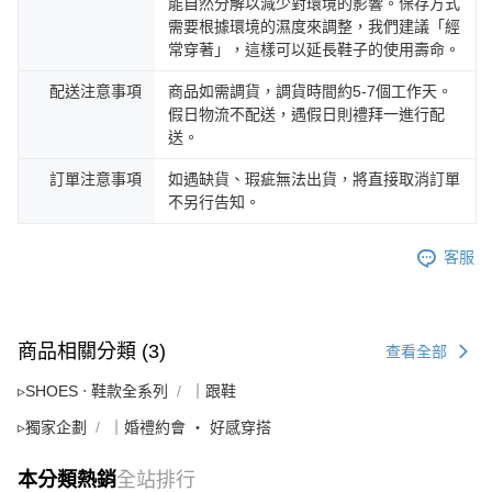
能自然分解以減少對環境的影響。保存方式
需要根據環境的濕度來調整，我們建議「經
常穿著」，這樣可以延長鞋子的使用壽命。
配送注意事項
商品如需調貨，調貨時間約5-7個工作天。
假日物流不配送，遇假日則禮拜一進行配
送。
訂單注意事項
如遇缺貨、瑕疵無法出貨，將直接取消訂單
不另行告知。
客服
商品相關分類 (3)
查看全部
▹SHOES ‧ 鞋款全系列
｜跟鞋
▹獨家企劃
｜婚禮約會 ‧ 好感穿搭
本分類熱銷
全站排行