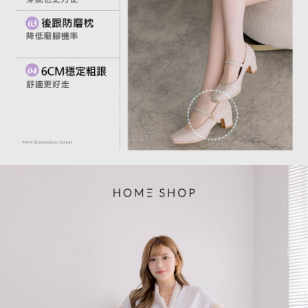
每筆NT$80，滿NT$1,500(含以上)免運費
易，需依本服務之必要範圍內提供個人資料，並將交易相關給付款項請求債
權轉讓予恩沛科技股份有限公司。
國家/地區配送
查看運費
２．關於個人資料處理事宜，請瀏覽以下網址：
https://aftee.tw/terms/#terms3
３．未成年的使用者請事先徵得法定代理人或監護人之同意方可使用
「AFTEE先享後付」，若未經同意申辦者引起之損失，本公司不負相關責
任。
４．使用「AFTEE先享後付」時，將依據個別帳號之用戶狀況，依本公司即
時審查核予不同之上限額度；若仍有額度不足之情形，本公司將視審查結果
請求用戶進行身份認證。
５．嚴禁一人註冊多個帳號或使用他人資訊註冊。若發現惡意使用之情形，
恩沛科技股份有限公司將有權停止該用戶之使用額度並採取法律行動。