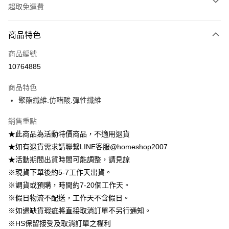
超取免運費
付款方式
商品特色
信用卡一次付款
商品編號
信用卡分期付款
10764885
3 期 0 利率 每期
NT$222
21家銀行
商品特色
6 期 0 利率 每期
NT$111
21家銀行
合作金庫商業銀行
第一商業銀行
聚酯纖維.仿醋酸.彈性纖維
華南商業銀行
彰化商業銀行
12 期 0 利率 每期
NT$55
21家銀行
合作金庫商業銀行
第一商業銀行
上海商業儲蓄銀行
台北富邦商業銀行
華南商業銀行
彰化商業銀行
銷售重點
24 期 0 利率 每期
NT$27
20家銀行
合作金庫商業銀行
第一商業銀行
國泰世華商業銀行
兆豐國際商業銀行
上海商業儲蓄銀行
台北富邦商業銀行
華南商業銀行
彰化商業銀行
★此商品為活動特價商品，不適用退貨
臺灣中小企業銀行
台中商業銀行
合作金庫商業銀行
第一商業銀行
LINE Pay
國泰世華商業銀行
兆豐國際商業銀行
上海商業儲蓄銀行
台北富邦商業銀行
★如有退貨需求請聯繫LINE客服@homeshop2007
匯豐（台灣）商業銀行
華泰商業銀行
華南商業銀行
彰化商業銀行
臺灣中小企業銀行
台中商業銀行
國泰世華商業銀行
兆豐國際商業銀行
聯邦商業銀行
遠東國際商業銀行
Apple Pay
上海商業儲蓄銀行
台北富邦商業銀行
★活動期間出貨時間可能調整，請見諒
匯豐（台灣）商業銀行
華泰商業銀行
臺灣中小企業銀行
台中商業銀行
元大商業銀行
永豐商業銀行
兆豐國際商業銀行
臺灣中小企業銀行
※現貨下單後約5-7工作天出貨。
聯邦商業銀行
遠東國際商業銀行
匯豐（台灣）商業銀行
華泰商業銀行
街口支付
玉山商業銀行
星展（台灣）商業銀行
台中商業銀行
匯豐（台灣）商業銀行
元大商業銀行
永豐商業銀行
※調貨或預購，時間約7-20個工作天。
聯邦商業銀行
遠東國際商業銀行
台新國際商業銀行
中國信託商業銀行
華泰商業銀行
聯邦商業銀行
玉山商業銀行
星展（台灣）商業銀行
悠遊付
※假日物流不配送，工作天不含假日。
元大商業銀行
永豐商業銀行
台灣樂天信用卡公司
遠東國際商業銀行
元大商業銀行
台新國際商業銀行
中國信託商業銀行
玉山商業銀行
星展（台灣）商業銀行
※如遇缺貨瑕疵將直接取消訂單不另行通知。
永豐商業銀行
玉山商業銀行
台灣樂天信用卡公司
Google Pay
台新國際商業銀行
中國信託商業銀行
※HS保留接受及取消訂單之權利
星展（台灣）商業銀行
台新國際商業銀行