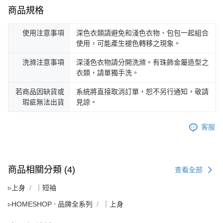
商品規格
使用注意事項
深色衣類請避免和淺色衣物、包包一起組合
使用，可能產生褪色轉移之現象。
洗滌注意事項
深淺色衣物請分開洗滌。有珠飾金屬造型之
衣類，請單獨手洗。
若商品因缺貨或
系統將直接取消訂單，恕不另行通知，敬請
瑕疵無法出貨
見諒。
客服
商品相關分類 (4)
查看全部
▹上身
｜短袖
▹HOMESHOP ‧ 品牌全系列
｜上身