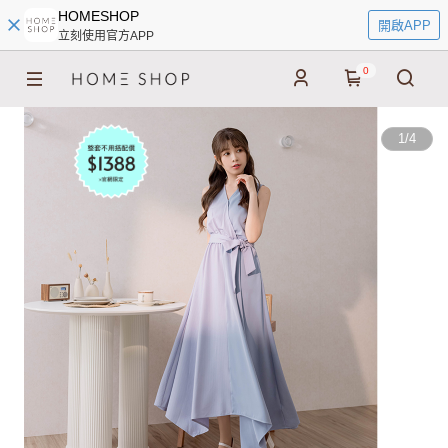
HOMESHOP
開啟APP
立刻使用官方APP
0
1
/
4