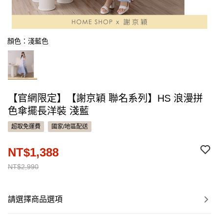
顏色：淺藍色
【官網限定】【謝京穎 聯名系列】HS 浪漫拼
色傘擺長洋裝 淺藍
超取免運費
國家/地區配送
NT$1,388
NT$2,990
請選擇商品選項