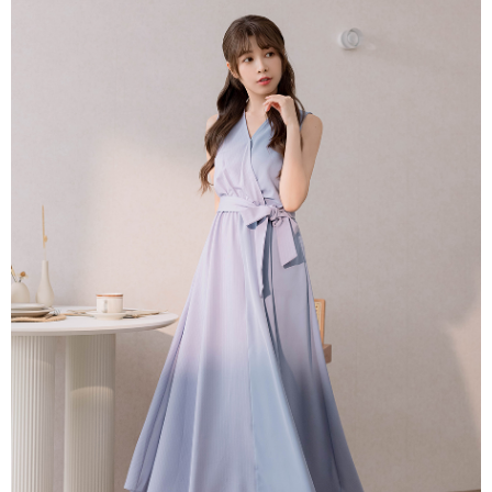
付款後門市自取
【注意事項】
１．透過由恩沛科技股份有限公司提供之「AFTEE先享後付」服務完成之交
每筆NT$80，滿NT$1,500(含以上)免運費
易，需依本服務之必要範圍內提供個人資料，並將交易相關給付款項請求債
權轉讓予恩沛科技股份有限公司。
國家/地區配送
查看運費
２．關於個人資料處理事宜，請瀏覽以下網址：
https://aftee.tw/terms/#terms3
３．未成年的使用者請事先徵得法定代理人或監護人之同意方可使用
「AFTEE先享後付」，若未經同意申辦者引起之損失，本公司不負相關責
任。
４．使用「AFTEE先享後付」時，將依據個別帳號之用戶狀況，依本公司即
時審查核予不同之上限額度；若仍有額度不足之情形，本公司將視審查結果
請求用戶進行身份認證。
５．嚴禁一人註冊多個帳號或使用他人資訊註冊。若發現惡意使用之情形，
恩沛科技股份有限公司將有權停止該用戶之使用額度並採取法律行動。