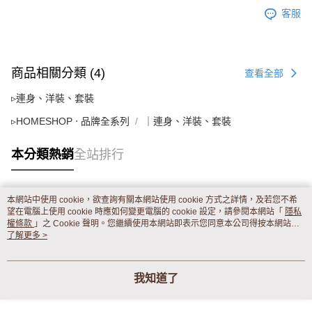
客服
商品相關分類 (4)
查看全部
▹連身、洋裝、套裝
▹HOMESHOP ‧ 品牌全系列
｜連身、洋裝、套裝
本分類熱銷
全站排行
本網站中使用 cookie，欲查詢有關本網站使用 cookie 方式之詳情，及若您不希
熱門標籤
望在電腦上使用 cookie 時應如何變更電腦的 cookie 設定，請參閱本網站「
隱私
權條款
」之 Cookie 聲明。您繼續使用本網站即表示您同意本公司得按本網站使
用條款之 Cookie 聲明使用 cookie。
了解更多 >
我知道了