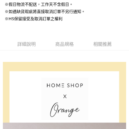
大哥付你分期
台新國際商業銀行
中國信託商業銀行
※假日物流不配送，工作天不含假日。
星展（台灣）商業銀行
台新國際商業銀行
相關說明
台灣樂天信用卡公司
中國信託商業銀行
台灣樂天信用卡公司
※如遇缺貨瑕疵將直接取消訂單不另行通知。
【大哥付你分期使用說明】
AFTEE先享後付
※HS保留接受及取消訂單之權利
1.本服務由台灣大哥大提供，台灣大哥大用戶可立即使用無須另外申請。
2.付款方式選擇「大哥付你分期」，訂單成立後會自動跳轉到大哥付的交易
相關說明
流程，驗證手機門號後，選擇欲分期的期數、繳款截止日，確認付款後即完
【關於「AFTEE先享後付」】
成交易。
ATM付款
AFTEE先享後付是「在收到商品之後才付款」的支付方式。 讓您購物簡單
3.實際核准額度、可分期數及費用金額請依後續交易確認頁面所載為準。
便利好安心！
詳細說明
商品規格
相關推薦
4.訂單成立30分鐘內，如未前往確認交易或遇審核未通過，訂單將自動取
１．簡單：不需註冊會員、不需綁卡、不需儲值。
運送方式
消。如遇「轉專審核」未通過狀況，表示未達大哥付你分期系統評分，恕無
２．便利：只要手機號碼，簡訊認證，即可結帳。
法說明評估內容。
３．安心：先確認商品／服務後，再付款。
付款後全家取貨
【繳款方式說明】
1.分期款項不併入電信帳單，「大哥付你分期」於每月結算日後寄送繳費提
免運費
【「AFTEE先享後付」結帳流程】
醒簡訊。
１．於結帳方式選擇「AFTEE先享後付」後，將跳轉至「AFTEE先享後付」
2.透過簡訊連結打開帳單後，可選擇「超商條碼／台灣大直營門市／銀行轉
付款後萊爾富取貨
結帳頁面，進行簡訊認證並確認金額後，即可完成結帳。
帳／街口支付／iPASS MONEY」等通路繳費。
２．訂單成立數日內，您將收到繳費通知簡訊。
免運費
３．收到繳費通知簡訊後14天內，點擊此簡訊中的連結，可透過四大超商／
【注意事項】
ATM／網路銀行／等多元方式進行付款，方視為交易完成。
付款後7-11取貨
1.本服務係由「台灣大哥大股份有限公司」（以下簡稱本公司）所提供，讓
※ 請注意：結帳手續完成當下不需立刻繳費，但若您需要取消訂單，請聯絡
用戶於交易時，得透過本服務購買商品或服務，並由商店將買賣／分期付款
免運費
購買商品的店家。未經商家同意取消之訂單仍視為有效，需透過AFTEE先享
買賣價金債權讓與本公司後，依約使用本公司帳單繳交帳款。
後付繳納相關費用。
2.基於同意付款使用「大哥付你分期」之契約關係目的，商店將以您的個人
一般商品宅配
※ 交易是否成功請以「AFTEE先享後付 」之結帳頁面顯示為準，若有關於
資料（包含姓名、電話或地址）提供予台灣大哥大進項蒐集、處理及利用，
是否繳費成功／繳費後需取消欲退款等相關疑問，請聯繫「AFTEE先享後付
免運費
由本公司與您本人進行分期帳單所需資料之確認、核對及更正。
客戶支援中心」
https://netprotections.freshdesk.com/support/home
3.完整用戶服務條款，請詳閱以下連結：
https://oppay.tw/userRule