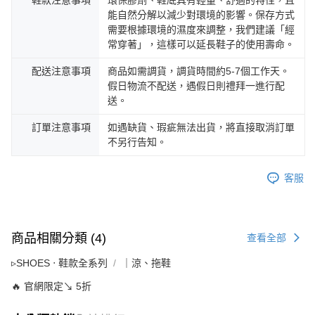
鞋款注意事項
環保膠劑、鞋底具有輕量、舒適的特性，且
能自然分解以減少對環境的影響。保存方式
需要根據環境的濕度來調整，我們建議「經
常穿著」，這樣可以延長鞋子的使用壽命。
配送注意事項
商品如需調貨，調貨時間約5-7個工作天。
假日物流不配送，遇假日則禮拜一進行配
送。
訂單注意事項
如遇缺貨、瑕疵無法出貨，將直接取消訂單
不另行告知。
客服
商品相關分類 (4)
查看全部
▹SHOES ‧ 鞋款全系列
｜涼、拖鞋
🔥 官網限定↘ 5折