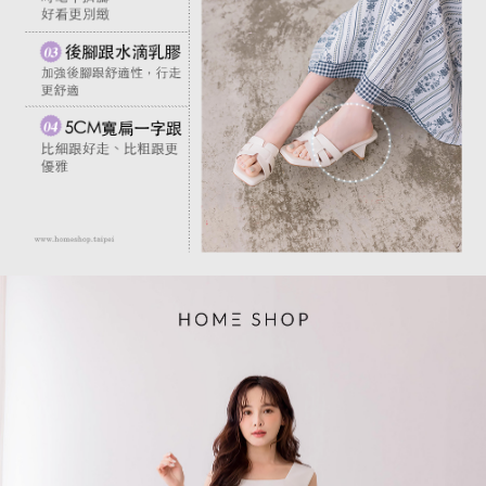
１．透過由恩沛科技股份有限公司提供之「AFTEE先享後付」服務完成之交
每筆NT$80，滿NT$1,500(含以上)免運費
易，需依本服務之必要範圍內提供個人資料，並將交易相關給付款項請求債
權轉讓予恩沛科技股份有限公司。
國家/地區配送
查看運費
２．關於個人資料處理事宜，請瀏覽以下網址：
https://aftee.tw/terms/#terms3
３．未成年的使用者請事先徵得法定代理人或監護人之同意方可使用
「AFTEE先享後付」，若未經同意申辦者引起之損失，本公司不負相關責
任。
４．使用「AFTEE先享後付」時，將依據個別帳號之用戶狀況，依本公司即
時審查核予不同之上限額度；若仍有額度不足之情形，本公司將視審查結果
請求用戶進行身份認證。
５．嚴禁一人註冊多個帳號或使用他人資訊註冊。若發現惡意使用之情形，
恩沛科技股份有限公司將有權停止該用戶之使用額度並採取法律行動。