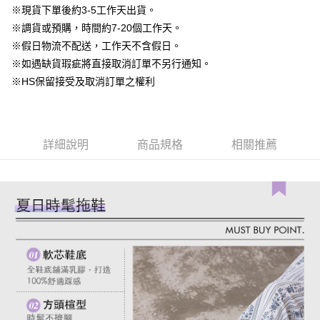
台灣樂天信用卡公司
中國信託商業銀行
台灣樂天信用卡公司
※現貨下單後約3-5工作天出貨。
【大哥付你分期使用說明】
AFTEE先享後付
※調貨或預購，時間約7-20個工作天。
1.本服務由台灣大哥大提供，台灣大哥大用戶可立即使用無須另外申請。
2.付款方式選擇「大哥付你分期」，訂單成立後會自動跳轉到大哥付的交易
相關說明
※假日物流不配送，工作天不含假日。
流程，驗證手機門號後，選擇欲分期的期數、繳款截止日，確認付款後即完
【關於「AFTEE先享後付」】
※如遇缺貨瑕疵將直接取消訂單不另行通知。
成交易。
ATM付款
AFTEE先享後付是「在收到商品之後才付款」的支付方式。 讓您購物簡單
3.實際核准額度、可分期數及費用金額請依後續交易確認頁面所載為準。
※HS保留接受及取消訂單之權利
便利好安心！
4.訂單成立30分鐘內，如未前往確認交易或遇審核未通過，訂單將自動取
１．簡單：不需註冊會員、不需綁卡、不需儲值。
運送方式
消。如遇「轉專審核」未通過狀況，表示未達大哥付你分期系統評分，恕無
２．便利：只要手機號碼，簡訊認證，即可結帳。
法說明評估內容。
３．安心：先確認商品／服務後，再付款。
付款後全家取貨
【繳款方式說明】
1.分期款項不併入電信帳單，「大哥付你分期」於每月結算日後寄送繳費提
詳細說明
商品規格
相關推薦
免運費
【「AFTEE先享後付」結帳流程】
醒簡訊。
１．於結帳方式選擇「AFTEE先享後付」後，將跳轉至「AFTEE先享後付」
2.透過簡訊連結打開帳單後，可選擇「超商條碼／台灣大直營門市／銀行轉
付款後萊爾富取貨
結帳頁面，進行簡訊認證並確認金額後，即可完成結帳。
帳／街口支付／iPASS MONEY」等通路繳費。
２．訂單成立數日內，您將收到繳費通知簡訊。
免運費
３．收到繳費通知簡訊後14天內，點擊此簡訊中的連結，可透過四大超商／
【注意事項】
ATM／網路銀行／等多元方式進行付款，方視為交易完成。
付款後7-11取貨
1.本服務係由「台灣大哥大股份有限公司」（以下簡稱本公司）所提供，讓
※ 請注意：結帳手續完成當下不需立刻繳費，但若您需要取消訂單，請聯絡
用戶於交易時，得透過本服務購買商品或服務，並由商店將買賣／分期付款
免運費
購買商品的店家。未經商家同意取消之訂單仍視為有效，需透過AFTEE先享
買賣價金債權讓與本公司後，依約使用本公司帳單繳交帳款。
後付繳納相關費用。
2.基於同意付款使用「大哥付你分期」之契約關係目的，商店將以您的個人
一般商品宅配
※ 交易是否成功請以「AFTEE先享後付 」之結帳頁面顯示為準，若有關於
資料（包含姓名、電話或地址）提供予台灣大哥大進項蒐集、處理及利用，
是否繳費成功／繳費後需取消欲退款等相關疑問，請聯繫「AFTEE先享後付
免運費
由本公司與您本人進行分期帳單所需資料之確認、核對及更正。
客戶支援中心」
https://netprotections.freshdesk.com/support/home
3.完整用戶服務條款，請詳閱以下連結：
https://oppay.tw/userRule
付款後門市自取
【注意事項】