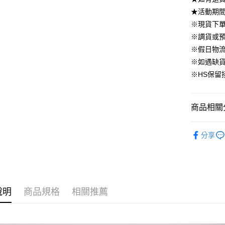
國泰世
上海商
華南商
★活動期
臺灣中
合作金
LINE Pay
國泰世
上海商
匯豐（
※現貨下單
華南商
臺灣中
國泰世
聯邦商
Apple Pay
上海商
※調貨或預
匯豐（
臺灣中
元大商
兆豐國
聯邦商
※假日物
匯豐（
街口支付
玉山商
台中商
元大商
※如遇缺
聯邦商
台新國
華泰商
玉山商
悠遊付
元大商
※HS保留
台灣樂
遠東國
台新國
玉山商
永豐商
台灣樂
大哥付你
台新國
星展（
相關說明
台灣樂
商品相關分
中國信
【大哥付
AFTEE先
1.本服務
▹下身
2.付款方
相關說明
分享
流程，驗
【關於「A
▹HOMES
ATM付款
完成交易
AFTEE
3.實際核
🔥 上班面
便利好安
4.訂單成
１．簡單
消。如遇
２．便利
運送方式
無法說明
３．安心
說明
商品規格
相關推薦
【繳款方
付款後全
1.分期款
【「AFT
醒簡訊。
免運費
１．於結帳
2.透過簡
付」結帳