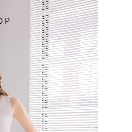
付／iPASS MONEY」等通路繳費。
爾富取貨
成立數日內，您將收到繳費通知簡訊。
費通知簡訊後14天內，點擊此簡訊中的連結，可透過四大超商
項】
網路銀行／等多元方式進行付款，方視為交易完成。
係由「台灣大哥大股份有限公司」（以下簡稱本公司）所提供，讓
：結帳手續完成當下不需立刻繳費，但若您需要取消訂單，請聯
1取貨
易時，得透過本服務購買商品或服務，並由商店將買賣／分期付
的店家。未經商家同意取消之訂單仍視為有效，需透過AFTEE
金債權讓與本公司後，依約使用本公司帳單繳交帳款。
繳納相關費用。
意付款使用「大哥付你分期」之契約關係目的，商店將以您的個人
否成功請以「AFTEE先享後付 」之結帳頁面顯示為準，若有關於
含姓名、電話或地址）提供予台灣大哥大進項蒐集、處理及利
功／繳費後需取消欲退款等相關疑問，請聯繫「AFTEE先享後
宅配
公司與您本人進行分期帳單所需資料之確認、核對及更正。
援中心」
https://netprotections.freshdesk.com/support/home
戶服務條款，請詳閱以下連結：
https://oppay.tw/userRule
項】
市自取
恩沛科技股份有限公司提供之「AFTEE先享後付」服務完成之
依本服務之必要範圍內提供個人資料，並將交易相關給付款項請
0，滿NT$1,500(含以上)免運費
讓予恩沛科技股份有限公司。
個人資料處理事宜，請瀏覽以下網址：
配送
查看運費
ee.tw/terms/#terms3
年的使用者請事先徵得法定代理人或監護人之同意方可使用
E先享後付」，若未經同意申辦者引起之損失，本公司不負相關責
AFTEE先享後付」時，將依據個別帳號之用戶狀況，依本公司
核予不同之上限額度；若仍有額度不足之情形，本公司將視審查
用戶進行身份認證。
一人註冊多個帳號或使用他人資訊註冊。若發現惡意使用之情
科技股份有限公司將有權停止該用戶之使用額度並採取法律行