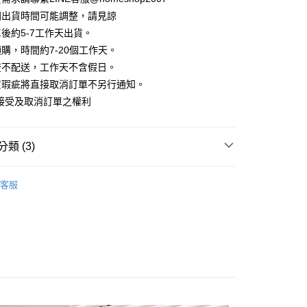
華商業銀行
兆豐國際商業銀行
業儲蓄銀行
台北富邦商業銀行
業銀行
彰化商業銀行
間出貨時間可能調整，請見諒
小企業銀行
台中商業銀行
庫商業銀行
第一商業銀行
華商業銀行
兆豐國際商業銀行
業儲蓄銀行
台北富邦商業銀行
台灣）商業銀行
華泰商業銀行
後約5-7工作天出貨。
業銀行
彰化商業銀行
小企業銀行
台中商業銀行
華商業銀行
兆豐國際商業銀行
業銀行
遠東國際商業銀行
業儲蓄銀行
台北富邦商業銀行
購，時間約7-20個工作天。
台灣）商業銀行
華泰商業銀行
小企業銀行
台中商業銀行
業銀行
永豐商業銀行
際商業銀行
臺灣中小企業銀行
業銀行
遠東國際商業銀行
流不配送，工作天不含假日。
台灣）商業銀行
華泰商業銀行
業銀行
星展（台灣）商業銀行
業銀行
匯豐（台灣）商業銀行
業銀行
永豐商業銀行
貨瑕疵將直接取消訂單不另行通知。
業銀行
遠東國際商業銀行
際商業銀行
中國信託商業銀行
業銀行
聯邦商業銀行
業銀行
星展（台灣）商業銀行
業銀行
永豐商業銀行
接受及取消訂單之權利
天信用卡公司
際商業銀行
元大商業銀行
際商業銀行
中國信託商業銀行
業銀行
星展（台灣）商業銀行
業銀行
玉山商業銀行
天信用卡公司
分期
際商業銀行
中國信託商業銀行
台灣）商業銀行
台新國際商業銀行
天信用卡公司
類 (3)
託商業銀行
台灣樂天信用卡公司
你分期使用說明】
享後付
由台灣大哥大提供，台灣大哥大用戶可立即使用無須另外申請。
｜長褲
式選擇「大哥付你分期」，訂單成立後會自動跳轉到大哥付的交易
客服
證手機門號後，選擇欲分期的期數、繳款截止日，確認付款後即
FTEE先享後付」】
HOP ‧ 品牌全系列
｜下身
。
先享後付是「在收到商品之後才付款」的支付方式。 讓您購物簡單
准額度、可分期數及費用金額請依後續交易確認頁面所載為準。
試好運價666起
心！
立30分鐘內，如未前往確認交易或遇審核未通過，訂單將自動取
：不需註冊會員、不需綁卡、不需儲值。
「轉專審核」未通過狀況，表示未達大哥付你分期系統評分，恕
：只要手機號碼，簡訊認證，即可結帳。
評估內容。
：先確認商品／服務後，再付款。
式說明】
家取貨
項不併入電信帳單，「大哥付你分期」於每月結算日後寄送繳費提
EE先享後付」結帳流程】
方式選擇「AFTEE先享後付」後，將跳轉至「AFTEE先享後
訊連結打開帳單後，可選擇「超商條碼／台灣大直營門市／銀行轉
頁面，進行簡訊認證並確認金額後，即可完成結帳。