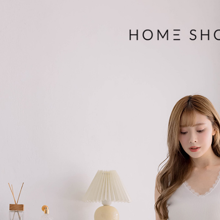
帳／街口支
付款後萊
２．訂單
３．收到繳
免運費
【注意事
／ATM／
1.本服務
※ 請注意
付款後7-1
用戶於交
絡購買商品
款買賣價
先享後付
免運費
2.基於同
※ 交易是
資料（包
是否繳費成
一般商品
用，由本
付客戶支
免運費
3.完整用
【注意事
付款後門
１．透過由
交易，需
每筆NT$8
求債權轉
２．關於
國家/地區
https://aft
３．未成
「AFTE
任。
４．使用「
即時審查
結果請求
５．嚴禁
形，恩沛
動。