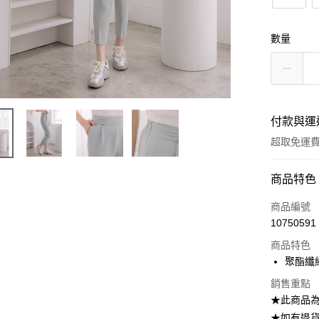
數量
付款與運
超取免運
付款方式
商品特色
信用卡一
商品編號
10750591
信用卡分
商品特色
3 期 
聚酯纖
6 期 
合作金
銷售重點
華南商
12 期
合作金
★此商品
上海商
華南商
24 期
★如有退貨需
合作金