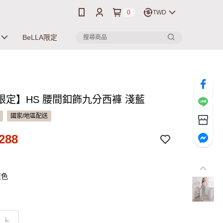
0
TWD
BeLLA限定
限定】HS 腰間釦飾九分西褲 淺藍
國家/地區配送
288
藍色
L