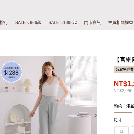
排行
SALE↘666起
SALE↘1388起
門市資訊
會員相關權益
【官網
超取免運費
NT$1,
NT$2,090
顏色：淺
尺寸
M