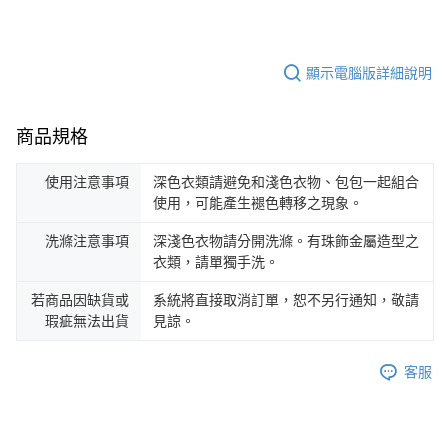
顯示電腦版詳細說明
商品規格
使用注意事項
深色衣類請避免和淺色衣物、包包一起組合
使用，可能產生褪色轉移之現象。
洗滌注意事項
深淺色衣物請分開洗滌。有珠飾金屬造型之
衣類，請單獨手洗。
若商品因缺貨或
系統將直接取消訂單，恕不另行通知，敬請
瑕疵無法出貨
見諒。
客服