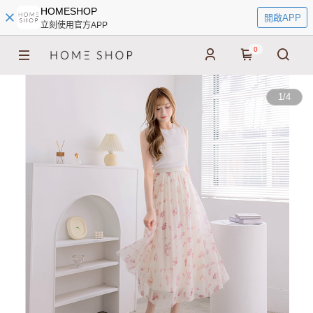
HOMESHOP
開啟APP
立刻使用官方APP
0
1
/
4