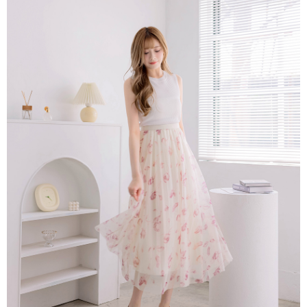
4.訂單成立30分鐘內，如未前往確認交易或遇審核未通過，訂單將自動取
１．簡單：不需註冊會員、不需綁卡、不需儲值。
運送方式
消。如遇「轉專審核」未通過狀況，表示未達大哥付你分期系統評分，恕無
２．便利：只要手機號碼，簡訊認證，即可結帳。
法說明評估內容。
３．安心：先確認商品／服務後，再付款。
付款後全家取貨
【繳款方式說明】
1.分期款項不併入電信帳單，「大哥付你分期」於每月結算日後寄送繳費提
免運費
【「AFTEE先享後付」結帳流程】
醒簡訊。
１．於結帳方式選擇「AFTEE先享後付」後，將跳轉至「AFTEE先享後付」
2.透過簡訊連結打開帳單後，可選擇「超商條碼／台灣大直營門市／銀行轉
付款後萊爾富取貨
結帳頁面，進行簡訊認證並確認金額後，即可完成結帳。
帳／街口支付／iPASS MONEY」等通路繳費。
２．訂單成立數日內，您將收到繳費通知簡訊。
免運費
３．收到繳費通知簡訊後14天內，點擊此簡訊中的連結，可透過四大超商／
【注意事項】
ATM／網路銀行／等多元方式進行付款，方視為交易完成。
付款後7-11取貨
1.本服務係由「台灣大哥大股份有限公司」（以下簡稱本公司）所提供，讓
※ 請注意：結帳手續完成當下不需立刻繳費，但若您需要取消訂單，請聯絡
用戶於交易時，得透過本服務購買商品或服務，並由商店將買賣／分期付款
免運費
購買商品的店家。未經商家同意取消之訂單仍視為有效，需透過AFTEE先享
買賣價金債權讓與本公司後，依約使用本公司帳單繳交帳款。
後付繳納相關費用。
2.基於同意付款使用「大哥付你分期」之契約關係目的，商店將以您的個人
一般商品宅配
※ 交易是否成功請以「AFTEE先享後付 」之結帳頁面顯示為準，若有關於
資料（包含姓名、電話或地址）提供予台灣大哥大進項蒐集、處理及利用，
是否繳費成功／繳費後需取消欲退款等相關疑問，請聯繫「AFTEE先享後付
免運費
由本公司與您本人進行分期帳單所需資料之確認、核對及更正。
客戶支援中心」
https://netprotections.freshdesk.com/support/home
3.完整用戶服務條款，請詳閱以下連結：
https://oppay.tw/userRule
付款後門市自取
【注意事項】
１．透過由恩沛科技股份有限公司提供之「AFTEE先享後付」服務完成之交
每筆NT$80，滿NT$1,500(含以上)免運費
易，需依本服務之必要範圍內提供個人資料，並將交易相關給付款項請求債
權轉讓予恩沛科技股份有限公司。
國家/地區配送
查看運費
２．關於個人資料處理事宜，請瀏覽以下網址：
https://aftee.tw/terms/#terms3
３．未成年的使用者請事先徵得法定代理人或監護人之同意方可使用
「AFTEE先享後付」，若未經同意申辦者引起之損失，本公司不負相關責