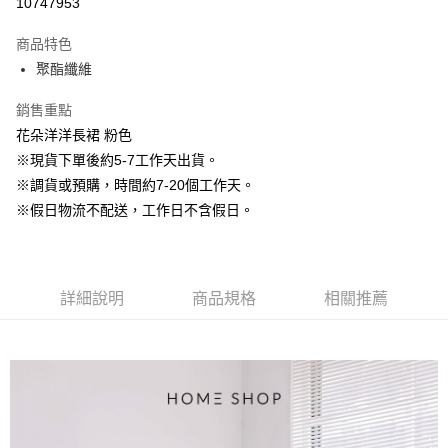
10747953
3 期 0 利率 每期
NT$596
21家銀行
商品特色
6 期 0 利率 每期
NT$298
21家銀行
合作金庫商業銀行
第一商業銀行
聚酯纖維
華南商業銀行
彰化商業銀行
12 期 0 利率 每期
NT$149
21家銀行
合作金庫商業銀行
第一商業銀行
上海商業儲蓄銀行
台北富邦商業銀行
華南商業銀行
彰化商業銀行
銷售重點
24 期 0 利率 每期
NT$74
20家銀行
合作金庫商業銀行
第一商業銀行
國泰世華商業銀行
兆豐國際商業銀行
上海商業儲蓄銀行
台北富邦商業銀行
華南商業銀行
彰化商業銀行
花朵洋洋長裙 粉色
臺灣中小企業銀行
台中商業銀行
合作金庫商業銀行
第一商業銀行
LINE Pay
國泰世華商業銀行
兆豐國際商業銀行
上海商業儲蓄銀行
台北富邦商業銀行
※現貨下單後約5-7工作天出貨。
匯豐（台灣）商業銀行
華泰商業銀行
華南商業銀行
彰化商業銀行
臺灣中小企業銀行
台中商業銀行
國泰世華商業銀行
兆豐國際商業銀行
聯邦商業銀行
遠東國際商業銀行
Apple Pay
上海商業儲蓄銀行
台北富邦商業銀行
※調貨或預購，時間約7-20個工作天。
匯豐（台灣）商業銀行
華泰商業銀行
臺灣中小企業銀行
台中商業銀行
元大商業銀行
永豐商業銀行
兆豐國際商業銀行
臺灣中小企業銀行
※假日物流不配送，工作日不含假日。
聯邦商業銀行
遠東國際商業銀行
匯豐（台灣）商業銀行
華泰商業銀行
街口支付
玉山商業銀行
星展（台灣）商業銀行
台中商業銀行
匯豐（台灣）商業銀行
元大商業銀行
永豐商業銀行
聯邦商業銀行
遠東國際商業銀行
台新國際商業銀行
中國信託商業銀行
華泰商業銀行
聯邦商業銀行
玉山商業銀行
星展（台灣）商業銀行
悠遊付
元大商業銀行
永豐商業銀行
台灣樂天信用卡公司
遠東國際商業銀行
元大商業銀行
台新國際商業銀行
中國信託商業銀行
玉山商業銀行
星展（台灣）商業銀行
永豐商業銀行
玉山商業銀行
台灣樂天信用卡公司
大哥付你分期
詳細說明
商品規格
相關推薦
台新國際商業銀行
中國信託商業銀行
星展（台灣）商業銀行
台新國際商業銀行
相關說明
台灣樂天信用卡公司
中國信託商業銀行
台灣樂天信用卡公司
【大哥付你分期使用說明】
AFTEE先享後付
1.本服務由台灣大哥大提供，台灣大哥大用戶可立即使用無須另外申請。
2.付款方式選擇「大哥付你分期」，訂單成立後會自動跳轉到大哥付的交易
相關說明
流程，驗證手機門號後，選擇欲分期的期數、繳款截止日，確認付款後即完
【關於「AFTEE先享後付」】
成交易。
ATM付款
AFTEE先享後付是「在收到商品之後才付款」的支付方式。 讓您購物簡單
3.實際核准額度、可分期數及費用金額請依後續交易確認頁面所載為準。
便利好安心！