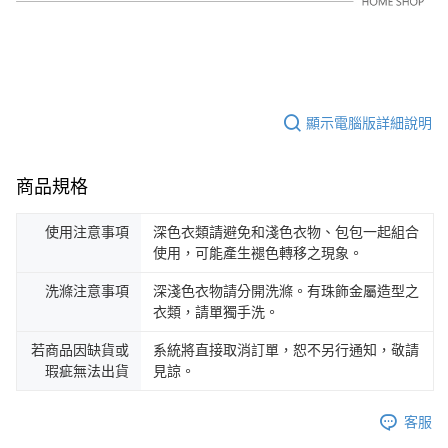
顯示電腦版詳細說明
商品規格
使用注意事項
深色衣類請避免和淺色衣物、包包一起組合
使用，可能產生褪色轉移之現象。
洗滌注意事項
深淺色衣物請分開洗滌。有珠飾金屬造型之
衣類，請單獨手洗。
若商品因缺貨或
系統將直接取消訂單，恕不另行通知，敬請
瑕疵無法出貨
見諒。
客服