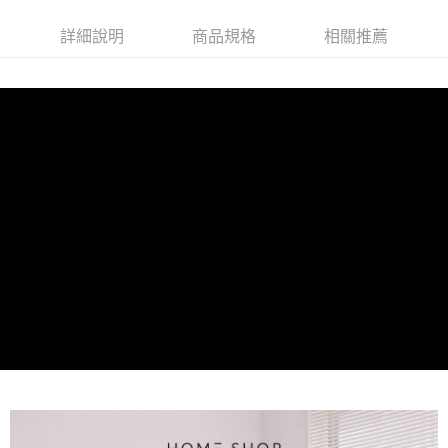
永豐商業銀行
玉山商業銀行
台灣樂天信用卡公司
大哥付你分期
台新國際商業銀行
中國信託商業銀行
星展（台灣）商業銀行
台新國際商業銀行
相關說明
台灣樂天信用卡公司
詳細說明
商品規格
相關推薦
中國信託商業銀行
台灣樂天信用卡公司
【大哥付你分期使用說明】
AFTEE先享後付
1.本服務由台灣大哥大提供，台灣大哥大用戶可立即使用無須另外申請。
2.付款方式選擇「大哥付你分期」，訂單成立後會自動跳轉到大哥付的交易
相關說明
流程，驗證手機門號後，選擇欲分期的期數、繳款截止日，確認付款後即完
【關於「AFTEE先享後付」】
成交易。
ATM付款
AFTEE先享後付是「在收到商品之後才付款」的支付方式。 讓您購物簡單
3.實際核准額度、可分期數及費用金額請依後續交易確認頁面所載為準。
便利好安心！
4.訂單成立30分鐘內，如未前往確認交易或遇審核未通過，訂單將自動取
１．簡單：不需註冊會員、不需綁卡、不需儲值。
運送方式
消。如遇「轉專審核」未通過狀況，表示未達大哥付你分期系統評分，恕無
２．便利：只要手機號碼，簡訊認證，即可結帳。
法說明評估內容。
３．安心：先確認商品／服務後，再付款。
付款後全家取貨
【繳款方式說明】
1.分期款項不併入電信帳單，「大哥付你分期」於每月結算日後寄送繳費提
免運費
【「AFTEE先享後付」結帳流程】
醒簡訊。
１．於結帳方式選擇「AFTEE先享後付」後，將跳轉至「AFTEE先享後付」
2.透過簡訊連結打開帳單後，可選擇「超商條碼／台灣大直營門市／銀行轉
付款後萊爾富取貨
結帳頁面，進行簡訊認證並確認金額後，即可完成結帳。
帳／街口支付／iPASS MONEY」等通路繳費。
２．訂單成立數日內，您將收到繳費通知簡訊。
免運費
３．收到繳費通知簡訊後14天內，點擊此簡訊中的連結，可透過四大超商／
【注意事項】
ATM／網路銀行／等多元方式進行付款，方視為交易完成。
付款後7-11取貨
1.本服務係由「台灣大哥大股份有限公司」（以下簡稱本公司）所提供，讓
※ 請注意：結帳手續完成當下不需立刻繳費，但若您需要取消訂單，請聯絡
用戶於交易時，得透過本服務購買商品或服務，並由商店將買賣／分期付款
免運費
購買商品的店家。未經商家同意取消之訂單仍視為有效，需透過AFTEE先享
買賣價金債權讓與本公司後，依約使用本公司帳單繳交帳款。
後付繳納相關費用。
2.基於同意付款使用「大哥付你分期」之契約關係目的，商店將以您的個人
一般商品宅配
※ 交易是否成功請以「AFTEE先享後付 」之結帳頁面顯示為準，若有關於
資料（包含姓名、電話或地址）提供予台灣大哥大進項蒐集、處理及利用，
是否繳費成功／繳費後需取消欲退款等相關疑問，請聯繫「AFTEE先享後付
免運費
由本公司與您本人進行分期帳單所需資料之確認、核對及更正。
客戶支援中心」
https://netprotections.freshdesk.com/support/home