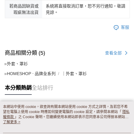
若商品因缺貨或
系統將直接取消訂單，恕不另行通知，敬請
瑕疵無法出貨
見諒。
客服
商品相關分類 (5)
查看全部
▹外套、罩衫
▹HOMESHOP ‧ 品牌全系列
｜外套、罩衫
本分類熱銷
全站排行
本網站中使用 cookie，欲查詢有關本網站使用 cookie 方式之詳情，及若您不希
熱門標籤
望在電腦上使用 cookie 時應如何變更電腦的 cookie 設定，請參閱本網站「
隱私
權條款
」之 Cookie 聲明。您繼續使用本網站即表示您同意本公司得按本網站使
用條款之 Cookie 聲明使用 cookie。
了解更多 >