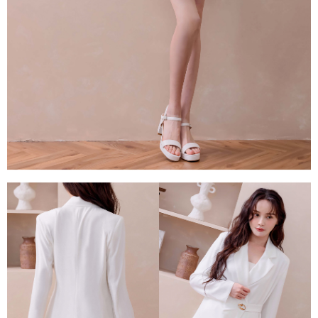
每筆NT$80，滿NT$1,500(含以上)免運費
易，需依本服務之必要範圍內提供個人資料，並將交易相關給付款項請求債
權轉讓予恩沛科技股份有限公司。
國家/地區配送
查看運費
２．關於個人資料處理事宜，請瀏覽以下網址：
https://aftee.tw/terms/#terms3
３．未成年的使用者請事先徵得法定代理人或監護人之同意方可使用
「AFTEE先享後付」，若未經同意申辦者引起之損失，本公司不負相關責
任。
４．使用「AFTEE先享後付」時，將依據個別帳號之用戶狀況，依本公司即
時審查核予不同之上限額度；若仍有額度不足之情形，本公司將視審查結果
請求用戶進行身份認證。
５．嚴禁一人註冊多個帳號或使用他人資訊註冊。若發現惡意使用之情形，
恩沛科技股份有限公司將有權停止該用戶之使用額度並採取法律行動。