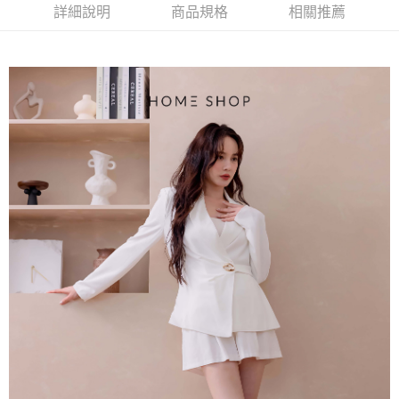
【大哥付你分期使用說明】
詳細說明
商品規格
相關推薦
AFTEE先享後付
1.本服務由台灣大哥大提供，台灣大哥大用戶可立即使用無須另外申請。
2.付款方式選擇「大哥付你分期」，訂單成立後會自動跳轉到大哥付的交易
相關說明
流程，驗證手機門號後，選擇欲分期的期數、繳款截止日，確認付款後即完
【關於「AFTEE先享後付」】
成交易。
ATM付款
AFTEE先享後付是「在收到商品之後才付款」的支付方式。 讓您購物簡單
3.實際核准額度、可分期數及費用金額請依後續交易確認頁面所載為準。
便利好安心！
4.訂單成立30分鐘內，如未前往確認交易或遇審核未通過，訂單將自動取
１．簡單：不需註冊會員、不需綁卡、不需儲值。
運送方式
消。如遇「轉專審核」未通過狀況，表示未達大哥付你分期系統評分，恕無
２．便利：只要手機號碼，簡訊認證，即可結帳。
法說明評估內容。
３．安心：先確認商品／服務後，再付款。
付款後全家取貨
【繳款方式說明】
1.分期款項不併入電信帳單，「大哥付你分期」於每月結算日後寄送繳費提
免運費
【「AFTEE先享後付」結帳流程】
醒簡訊。
１．於結帳方式選擇「AFTEE先享後付」後，將跳轉至「AFTEE先享後付」
2.透過簡訊連結打開帳單後，可選擇「超商條碼／台灣大直營門市／銀行轉
付款後萊爾富取貨
結帳頁面，進行簡訊認證並確認金額後，即可完成結帳。
帳／街口支付／iPASS MONEY」等通路繳費。
２．訂單成立數日內，您將收到繳費通知簡訊。
免運費
３．收到繳費通知簡訊後14天內，點擊此簡訊中的連結，可透過四大超商／
【注意事項】
ATM／網路銀行／等多元方式進行付款，方視為交易完成。
付款後7-11取貨
1.本服務係由「台灣大哥大股份有限公司」（以下簡稱本公司）所提供，讓
※ 請注意：結帳手續完成當下不需立刻繳費，但若您需要取消訂單，請聯絡
用戶於交易時，得透過本服務購買商品或服務，並由商店將買賣／分期付款
免運費
購買商品的店家。未經商家同意取消之訂單仍視為有效，需透過AFTEE先享
買賣價金債權讓與本公司後，依約使用本公司帳單繳交帳款。
後付繳納相關費用。
2.基於同意付款使用「大哥付你分期」之契約關係目的，商店將以您的個人
一般商品宅配
※ 交易是否成功請以「AFTEE先享後付 」之結帳頁面顯示為準，若有關於
資料（包含姓名、電話或地址）提供予台灣大哥大進項蒐集、處理及利用，
是否繳費成功／繳費後需取消欲退款等相關疑問，請聯繫「AFTEE先享後付
免運費
由本公司與您本人進行分期帳單所需資料之確認、核對及更正。
客戶支援中心」
https://netprotections.freshdesk.com/support/home
3.完整用戶服務條款，請詳閱以下連結：
https://oppay.tw/userRule
付款後門市自取
【注意事項】
１．透過由恩沛科技股份有限公司提供之「AFTEE先享後付」服務完成之交