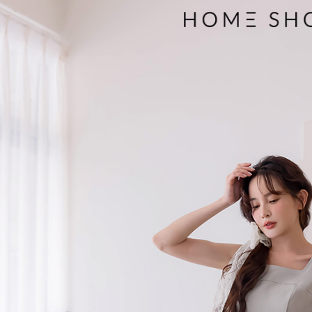
３．收到繳
免運費
【注意事
／ATM／
1.本服務
※ 請注意
付款後7-1
用戶於交
絡購買商品
款買賣價
先享後付
免運費
2.基於同
※ 交易是
資料（包
是否繳費成
一般商品
用，由本
付客戶支
免運費
3.完整用
【注意事
付款後門
１．透過由
交易，需
每筆NT$8
求債權轉
２．關於
國家/地區
https://aft
３．未成
「AFTE
任。
４．使用「
即時審查
結果請求
５．嚴禁
形，恩沛
動。