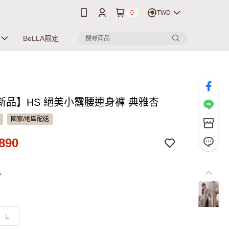
0
TWD
BeLLA限定
新品】HS 絕美小露腰連身褲 典雅杏
國家/地區配送
890
色
L