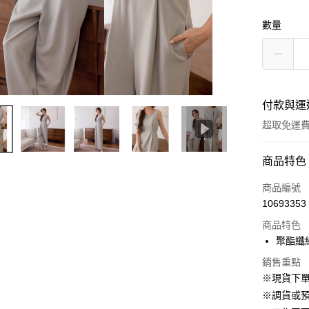
數量
付款與運
超取免運
付款方式
商品特色
信用卡一
商品編號
10693353
信用卡分
商品特色
3 期 
聚酯纖
6 期 
合作金
銷售重點
華南商
12 期
合作金
※現貨下單
上海商
華南商
24 期
※調貨或預
合作金
國泰世
上海商