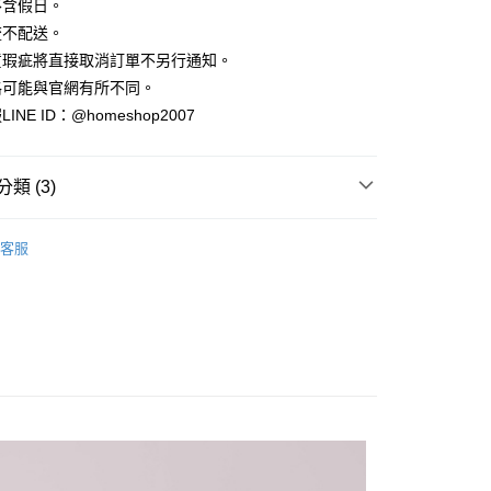
業銀行
彰化商業銀行
不含假日。
小企業銀行
台中商業銀行
庫商業銀行
第一商業銀行
華商業銀行
兆豐國際商業銀行
業儲蓄銀行
台北富邦商業銀行
台灣）商業銀行
華泰商業銀行
流不配送。
業銀行
彰化商業銀行
小企業銀行
台中商業銀行
華商業銀行
兆豐國際商業銀行
業銀行
遠東國際商業銀行
業儲蓄銀行
台北富邦商業銀行
貨瑕疵將直接取消訂單不另行通知。
台灣）商業銀行
華泰商業銀行
小企業銀行
台中商業銀行
業銀行
永豐商業銀行
際商業銀行
臺灣中小企業銀行
業銀行
遠東國際商業銀行
格可能與官網有所不同。
台灣）商業銀行
華泰商業銀行
業銀行
星展（台灣）商業銀行
業銀行
匯豐（台灣）商業銀行
業銀行
永豐商業銀行
NE ID：@homeshop2007
業銀行
遠東國際商業銀行
際商業銀行
中國信託商業銀行
業銀行
聯邦商業銀行
業銀行
星展（台灣）商業銀行
業銀行
永豐商業銀行
天信用卡公司
際商業銀行
元大商業銀行
際商業銀行
中國信託商業銀行
業銀行
星展（台灣）商業銀行
業銀行
玉山商業銀行
天信用卡公司
分期
類 (3)
際商業銀行
中國信託商業銀行
台灣）商業銀行
台新國際商業銀行
天信用卡公司
託商業銀行
台灣樂天信用卡公司
你分期使用說明】
裝、套裝
享後付
由台灣大哥大提供，台灣大哥大用戶可立即使用無須另外申請。
客服
HOP ‧ 品牌全系列
｜連身、洋裝、套裝
式選擇「大哥付你分期」，訂單成立後會自動跳轉到大哥付的交易
證手機門號後，選擇欲分期的期數、繳款截止日，確認付款後即
FTEE先享後付」】
品79折起
。
先享後付是「在收到商品之後才付款」的支付方式。 讓您購物簡單
准額度、可分期數及費用金額請依後續交易確認頁面所載為準。
心！
立30分鐘內，如未前往確認交易或遇審核未通過，訂單將自動取
：不需註冊會員、不需綁卡、不需儲值。
「轉專審核」未通過狀況，表示未達大哥付你分期系統評分，恕
：只要手機號碼，簡訊認證，即可結帳。
評估內容。
：先確認商品／服務後，再付款。
式說明】
家取貨
項不併入電信帳單，「大哥付你分期」於每月結算日後寄送繳費提
EE先享後付」結帳流程】
方式選擇「AFTEE先享後付」後，將跳轉至「AFTEE先享後
訊連結打開帳單後，可選擇「超商條碼／台灣大直營門市／銀行轉
頁面，進行簡訊認證並確認金額後，即可完成結帳。
付／iPASS MONEY」等通路繳費。
爾富取貨
成立數日內，您將收到繳費通知簡訊。