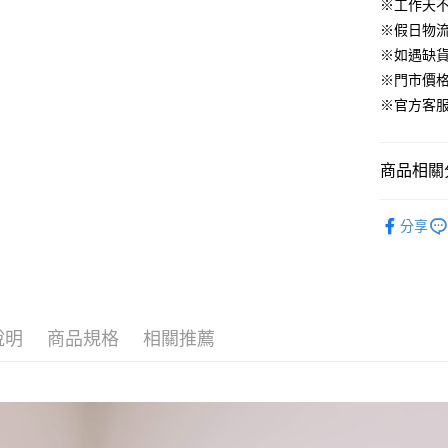
華南商
※工作天
臺灣中
合作金
LINE Pay
國泰世
上海商
匯豐（
※假日物
華南商
臺灣中
國泰世
聯邦商
Apple Pay
上海商
※如遇缺
匯豐（
臺灣中
元大商
兆豐國
聯邦商
※門市價
匯豐（
街口支付
玉山商
台中商
元大商
※官方客服LI
聯邦商
台新國
華泰商
玉山商
悠遊付
元大商
台灣樂
遠東國
台新國
玉山商
永豐商
台灣樂
大哥付你
商品相關分
台新國
星展（
相關說明
台灣樂
中國信
【大哥付
▹連身、洋
AFTEE先
1.本服務
分享
▹HOMES
2.付款方
相關說明
流程，驗
【關於「A
🔥 HS新
ATM付款
完成交易
AFTEE
3.實際核
便利好安
4.訂單成
１．簡單
消。如遇
說明
商品規格
相關推薦
２．便利
運送方式
無法說明
３．安心
【繳款方
付款後全
1.分期款
【「AFT
醒簡訊。
免運費
１．於結帳
2.透過簡
付」結帳
帳／街口支
付款後萊
２．訂單