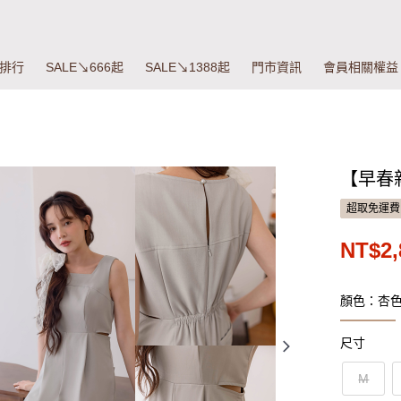
排行
SALE↘666起
SALE↘1388起
門市資訊
會員相關權益
【早春
超取免運費
NT$2,
顏色：杏
尺寸
M