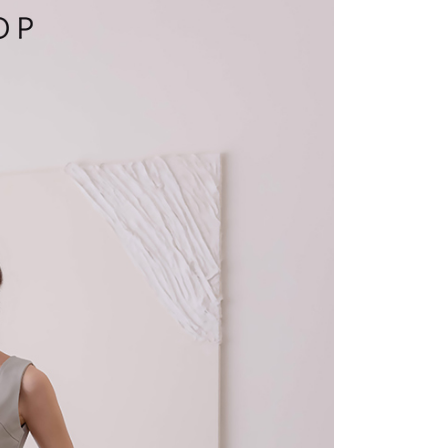
費通知簡訊後14天內，點擊此簡訊中的連結，可透過四大超商
項】
網路銀行／等多元方式進行付款，方視為交易完成。
係由「台灣大哥大股份有限公司」（以下簡稱本公司）所提供，讓
：結帳手續完成當下不需立刻繳費，但若您需要取消訂單，請聯
1取貨
易時，得透過本服務購買商品或服務，並由商店將買賣／分期付
的店家。未經商家同意取消之訂單仍視為有效，需透過AFTEE
金債權讓與本公司後，依約使用本公司帳單繳交帳款。
繳納相關費用。
意付款使用「大哥付你分期」之契約關係目的，商店將以您的個人
否成功請以「AFTEE先享後付 」之結帳頁面顯示為準，若有關於
含姓名、電話或地址）提供予台灣大哥大進項蒐集、處理及利
功／繳費後需取消欲退款等相關疑問，請聯繫「AFTEE先享後
宅配
公司與您本人進行分期帳單所需資料之確認、核對及更正。
援中心」
https://netprotections.freshdesk.com/support/home
戶服務條款，請詳閱以下連結：
https://oppay.tw/userRule
項】
市自取
恩沛科技股份有限公司提供之「AFTEE先享後付」服務完成之
依本服務之必要範圍內提供個人資料，並將交易相關給付款項請
0，滿NT$1,500(含以上)免運費
讓予恩沛科技股份有限公司。
個人資料處理事宜，請瀏覽以下網址：
配送
查看運費
ee.tw/terms/#terms3
年的使用者請事先徵得法定代理人或監護人之同意方可使用
E先享後付」，若未經同意申辦者引起之損失，本公司不負相關責
AFTEE先享後付」時，將依據個別帳號之用戶狀況，依本公司
核予不同之上限額度；若仍有額度不足之情形，本公司將視審查
用戶進行身份認證。
一人註冊多個帳號或使用他人資訊註冊。若發現惡意使用之情
科技股份有限公司將有權停止該用戶之使用額度並採取法律行