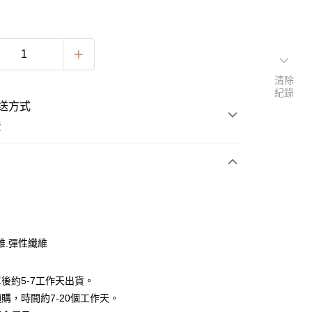
清除
紀錄
送方式
費
次付款
期付款
0 利率 每期
NT$963
21家銀行
維.彈性纖維
0 利率 每期
NT$481
21家銀行
庫商業銀行
第一商業銀行
業銀行
彰化商業銀行
 0 利率 每期
NT$240
21家銀行
庫商業銀行
第一商業銀行
後約5-7工作天出貨。
業儲蓄銀行
台北富邦商業銀行
業銀行
彰化商業銀行
 0 利率 每期
NT$120
20家銀行
購，時間約7-20個工作天。
庫商業銀行
第一商業銀行
華商業銀行
兆豐國際商業銀行
業儲蓄銀行
台北富邦商業銀行