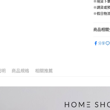
華南商
※現貨下單
臺灣中
合作金
LINE Pay
國泰世
上海商
匯豐（
※調貨或預
華南商
臺灣中
國泰世
聯邦商
Apple Pay
上海商
※假日物
匯豐（
臺灣中
元大商
兆豐國
聯邦商
匯豐（
街口支付
玉山商
台中商
元大商
聯邦商
台新國
華泰商
商品相關分
玉山商
悠遊付
元大商
台灣樂
遠東國
台新國
玉山商
永豐商
▹上身
台灣樂
大哥付你
台新國
分享
星展（
相關說明
台灣樂
▹HOMES
中國信
【大哥付
AFTEE先
▹獨家企劃
1.本服務
2.付款方
相關說明
🔥 HS新
流程，驗
【關於「A
ATM付款
完成交易
AFTEE
說明
商品規格
相關推薦
▹獨家企劃
3.實際核
便利好安
4.訂單成
１．簡單
消。如遇
２．便利
運送方式
無法說明
３．安心
【繳款方
付款後全
1.分期款
【「AFT
醒簡訊。
免運費
１．於結帳
2.透過簡
付」結帳
帳／街口支
付款後萊
２．訂單