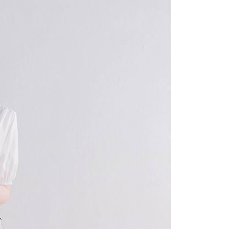
費通知簡訊後14天內，點擊此簡訊中的連結，可透過四大超商
項】
網路銀行／等多元方式進行付款，方視為交易完成。
係由「台灣大哥大股份有限公司」（以下簡稱本公司）所提供，讓
：結帳手續完成當下不需立刻繳費，但若您需要取消訂單，請聯
1取貨
易時，得透過本服務購買商品或服務，並由商店將買賣／分期付
的店家。未經商家同意取消之訂單仍視為有效，需透過AFTEE
金債權讓與本公司後，依約使用本公司帳單繳交帳款。
繳納相關費用。
意付款使用「大哥付你分期」之契約關係目的，商店將以您的個人
否成功請以「AFTEE先享後付 」之結帳頁面顯示為準，若有關於
含姓名、電話或地址）提供予台灣大哥大進項蒐集、處理及利
功／繳費後需取消欲退款等相關疑問，請聯繫「AFTEE先享後
宅配
公司與您本人進行分期帳單所需資料之確認、核對及更正。
援中心」
https://netprotections.freshdesk.com/support/home
戶服務條款，請詳閱以下連結：
https://oppay.tw/userRule
項】
市自取
恩沛科技股份有限公司提供之「AFTEE先享後付」服務完成之
依本服務之必要範圍內提供個人資料，並將交易相關給付款項請
0，滿NT$1,500(含以上)免運費
讓予恩沛科技股份有限公司。
個人資料處理事宜，請瀏覽以下網址：
配送
查看運費
ee.tw/terms/#terms3
年的使用者請事先徵得法定代理人或監護人之同意方可使用
E先享後付」，若未經同意申辦者引起之損失，本公司不負相關責
AFTEE先享後付」時，將依據個別帳號之用戶狀況，依本公司
核予不同之上限額度；若仍有額度不足之情形，本公司將視審查
用戶進行身份認證。
一人註冊多個帳號或使用他人資訊註冊。若發現惡意使用之情
科技股份有限公司將有權停止該用戶之使用額度並採取法律行