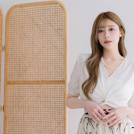
３．收到繳
免運費
【注意事
／ATM／
1.本服務
※ 請注意
付款後7-1
用戶於交
絡購買商品
款買賣價
先享後付
免運費
2.基於同
※ 交易是
資料（包
是否繳費成
一般商品
用，由本
付客戶支
免運費
3.完整用
【注意事
付款後門
１．透過由
交易，需
每筆NT$8
求債權轉
２．關於
國家/地區
https://aft
３．未成
「AFTE
任。
４．使用「
即時審查
結果請求
５．嚴禁
形，恩沛
動。