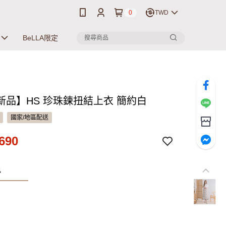
0
TWD
BeLLA限定
新品】HS 珍珠鍊扭結上衣 簡約白
國家/地區配送
690
色