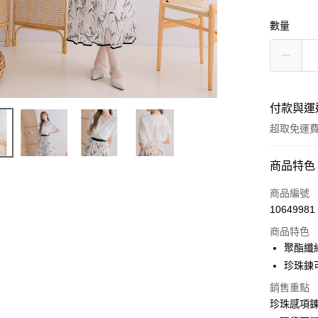
數量
付款與運
超取免運
付款方式
商品特色
信用卡一
商品編號
10649981
信用卡分
商品特色
3 期 
聚酯纖
6 期 
合作金
珍珠鍊
華南商
12 期
合作金
銷售重點
上海商
華南商
24 期
珍珠感項鍊
合作金
國泰世
上海商