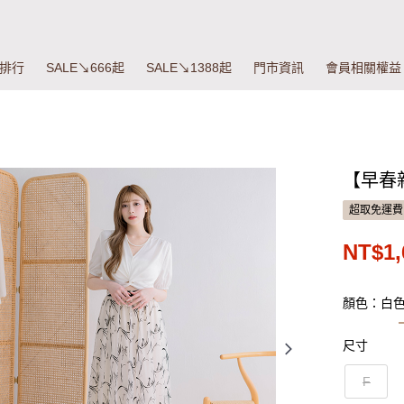
排行
SALE↘666起
SALE↘1388起
門市資訊
會員相關權益
【早春
超取免運費
NT$1,
顏色：白
尺寸
F