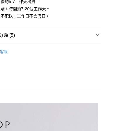
業銀行
彰化商業銀行
後約5-7工作天出貨。
小企業銀行
台中商業銀行
庫商業銀行
第一商業銀行
華商業銀行
兆豐國際商業銀行
業儲蓄銀行
台北富邦商業銀行
台灣）商業銀行
華泰商業銀行
購，時間約7-20個工作天。
業銀行
彰化商業銀行
小企業銀行
台中商業銀行
華商業銀行
兆豐國際商業銀行
業銀行
遠東國際商業銀行
業儲蓄銀行
台北富邦商業銀行
流不配送，工作日不含假日。
台灣）商業銀行
華泰商業銀行
小企業銀行
台中商業銀行
業銀行
永豐商業銀行
際商業銀行
臺灣中小企業銀行
業銀行
遠東國際商業銀行
台灣）商業銀行
華泰商業銀行
業銀行
星展（台灣）商業銀行
業銀行
匯豐（台灣）商業銀行
業銀行
永豐商業銀行
業銀行
遠東國際商業銀行
際商業銀行
中國信託商業銀行
業銀行
聯邦商業銀行
類 (5)
業銀行
星展（台灣）商業銀行
業銀行
永豐商業銀行
天信用卡公司
際商業銀行
元大商業銀行
際商業銀行
中國信託商業銀行
業銀行
星展（台灣）商業銀行
業銀行
玉山商業銀行
｜短袖
天信用卡公司
分期
際商業銀行
中國信託商業銀行
客服
台灣）商業銀行
台新國際商業銀行
天信用卡公司
HOP ‧ 品牌全系列
｜上身
託商業銀行
台灣樂天信用卡公司
你分期使用說明】
享後付
由台灣大哥大提供，台灣大哥大用戶可立即使用無須另外申請。
｜婚禮約會 ‧ 好感穿搭
式選擇「大哥付你分期」，訂單成立後會自動跳轉到大哥付的交易
品79折起
證手機門號後，選擇欲分期的期數、繳款截止日，確認付款後即
FTEE先享後付」】
。
先享後付是「在收到商品之後才付款」的支付方式。 讓您購物簡單
｜2026 ‧ WHITE流行色
准額度、可分期數及費用金額請依後續交易確認頁面所載為準。
心！
立30分鐘內，如未前往確認交易或遇審核未通過，訂單將自動取
：不需註冊會員、不需綁卡、不需儲值。
「轉專審核」未通過狀況，表示未達大哥付你分期系統評分，恕
：只要手機號碼，簡訊認證，即可結帳。
評估內容。
：先確認商品／服務後，再付款。
式說明】
家取貨
項不併入電信帳單，「大哥付你分期」於每月結算日後寄送繳費提
EE先享後付」結帳流程】
方式選擇「AFTEE先享後付」後，將跳轉至「AFTEE先享後
訊連結打開帳單後，可選擇「超商條碼／台灣大直營門市／銀行轉
頁面，進行簡訊認證並確認金額後，即可完成結帳。
付／iPASS MONEY」等通路繳費。
爾富取貨
成立數日內，您將收到繳費通知簡訊。