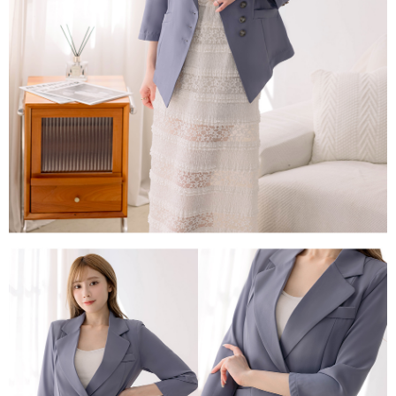
每筆NT$80，滿NT$1,500(含以上)免運費
易，需依本服務之必要範圍內提供個人資料，並將交易相關給付款項請求債
權轉讓予恩沛科技股份有限公司。
國家/地區配送
查看運費
２．關於個人資料處理事宜，請瀏覽以下網址：
https://aftee.tw/terms/#terms3
３．未成年的使用者請事先徵得法定代理人或監護人之同意方可使用
「AFTEE先享後付」，若未經同意申辦者引起之損失，本公司不負相關責
任。
４．使用「AFTEE先享後付」時，將依據個別帳號之用戶狀況，依本公司即
時審查核予不同之上限額度；若仍有額度不足之情形，本公司將視審查結果
請求用戶進行身份認證。
５．嚴禁一人註冊多個帳號或使用他人資訊註冊。若發現惡意使用之情形，
恩沛科技股份有限公司將有權停止該用戶之使用額度並採取法律行動。