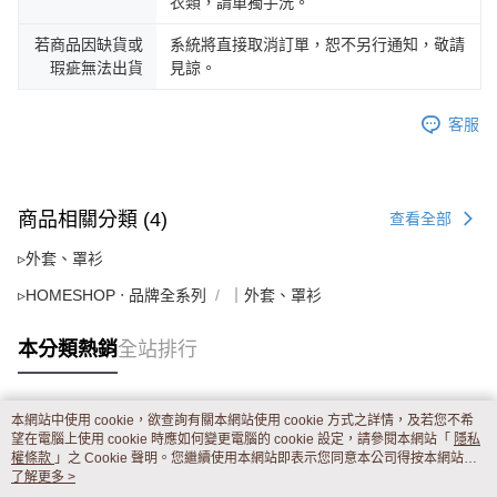
衣類，請單獨手洗。
若商品因缺貨或
系統將直接取消訂單，恕不另行通知，敬請
瑕疵無法出貨
見諒。
客服
商品相關分類 (4)
查看全部
▹外套、罩衫
▹HOMESHOP ‧ 品牌全系列
｜外套、罩衫
本分類熱銷
全站排行
本網站中使用 cookie，欲查詢有關本網站使用 cookie 方式之詳情，及若您不希
熱門標籤
望在電腦上使用 cookie 時應如何變更電腦的 cookie 設定，請參閱本網站「
隱私
權條款
」之 Cookie 聲明。您繼續使用本網站即表示您同意本公司得按本網站使
用條款之 Cookie 聲明使用 cookie。
了解更多 >