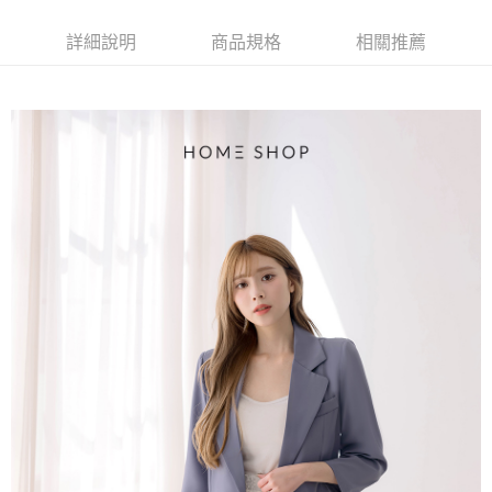
【大哥付你分期使用說明】
AFTEE先享後付
1.本服務由台灣大哥大提供，台灣大哥大用戶可立即使用無須另外申請。
詳細說明
商品規格
相關推薦
2.付款方式選擇「大哥付你分期」，訂單成立後會自動跳轉到大哥付的交易
相關說明
流程，驗證手機門號後，選擇欲分期的期數、繳款截止日，確認付款後即完
【關於「AFTEE先享後付」】
成交易。
ATM付款
AFTEE先享後付是「在收到商品之後才付款」的支付方式。 讓您購物簡單
3.實際核准額度、可分期數及費用金額請依後續交易確認頁面所載為準。
便利好安心！
4.訂單成立30分鐘內，如未前往確認交易或遇審核未通過，訂單將自動取
１．簡單：不需註冊會員、不需綁卡、不需儲值。
運送方式
消。如遇「轉專審核」未通過狀況，表示未達大哥付你分期系統評分，恕無
２．便利：只要手機號碼，簡訊認證，即可結帳。
法說明評估內容。
３．安心：先確認商品／服務後，再付款。
付款後全家取貨
【繳款方式說明】
1.分期款項不併入電信帳單，「大哥付你分期」於每月結算日後寄送繳費提
免運費
【「AFTEE先享後付」結帳流程】
醒簡訊。
１．於結帳方式選擇「AFTEE先享後付」後，將跳轉至「AFTEE先享後付」
2.透過簡訊連結打開帳單後，可選擇「超商條碼／台灣大直營門市／銀行轉
付款後萊爾富取貨
結帳頁面，進行簡訊認證並確認金額後，即可完成結帳。
帳／街口支付／iPASS MONEY」等通路繳費。
２．訂單成立數日內，您將收到繳費通知簡訊。
免運費
３．收到繳費通知簡訊後14天內，點擊此簡訊中的連結，可透過四大超商／
【注意事項】
ATM／網路銀行／等多元方式進行付款，方視為交易完成。
付款後7-11取貨
1.本服務係由「台灣大哥大股份有限公司」（以下簡稱本公司）所提供，讓
※ 請注意：結帳手續完成當下不需立刻繳費，但若您需要取消訂單，請聯絡
用戶於交易時，得透過本服務購買商品或服務，並由商店將買賣／分期付款
免運費
購買商品的店家。未經商家同意取消之訂單仍視為有效，需透過AFTEE先享
買賣價金債權讓與本公司後，依約使用本公司帳單繳交帳款。
後付繳納相關費用。
2.基於同意付款使用「大哥付你分期」之契約關係目的，商店將以您的個人
一般商品宅配
※ 交易是否成功請以「AFTEE先享後付 」之結帳頁面顯示為準，若有關於
資料（包含姓名、電話或地址）提供予台灣大哥大進項蒐集、處理及利用，
是否繳費成功／繳費後需取消欲退款等相關疑問，請聯繫「AFTEE先享後付
免運費
由本公司與您本人進行分期帳單所需資料之確認、核對及更正。
客戶支援中心」
https://netprotections.freshdesk.com/support/home
3.完整用戶服務條款，請詳閱以下連結：
https://oppay.tw/userRule
付款後門市自取
【注意事項】
１．透過由恩沛科技股份有限公司提供之「AFTEE先享後付」服務完成之交