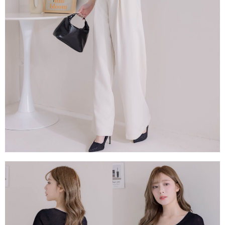
１．透過由恩沛科技股份有限公司提供之「AFTEE先享後付」服務完成之交
每筆NT$80，滿NT$1,500(含以上)免運費
易，需依本服務之必要範圍內提供個人資料，並將交易相關給付款項請求債
權轉讓予恩沛科技股份有限公司。
國家/地區配送
查看運費
２．關於個人資料處理事宜，請瀏覽以下網址：
https://aftee.tw/terms/#terms3
３．未成年的使用者請事先徵得法定代理人或監護人之同意方可使用
「AFTEE先享後付」，若未經同意申辦者引起之損失，本公司不負相關責
任。
４．使用「AFTEE先享後付」時，將依據個別帳號之用戶狀況，依本公司即
時審查核予不同之上限額度；若仍有額度不足之情形，本公司將視審查結果
請求用戶進行身份認證。
５．嚴禁一人註冊多個帳號或使用他人資訊註冊。若發現惡意使用之情形，
恩沛科技股份有限公司將有權停止該用戶之使用額度並採取法律行動。