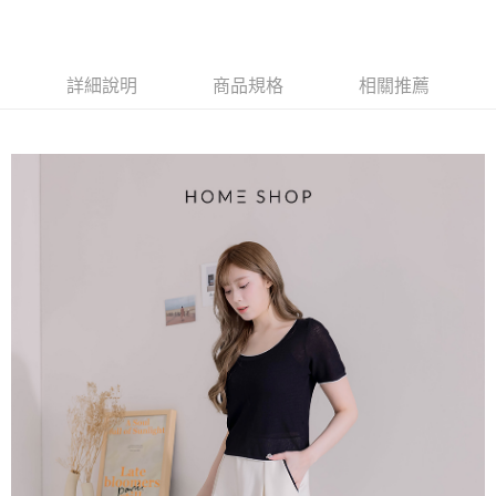
台灣樂天信用卡公司
中國信託商業銀行
台灣樂天信用卡公司
【大哥付你分期使用說明】
AFTEE先享後付
1.本服務由台灣大哥大提供，台灣大哥大用戶可立即使用無須另外申請。
2.付款方式選擇「大哥付你分期」，訂單成立後會自動跳轉到大哥付的交易
相關說明
流程，驗證手機門號後，選擇欲分期的期數、繳款截止日，確認付款後即完
詳細說明
商品規格
相關推薦
【關於「AFTEE先享後付」】
成交易。
ATM付款
AFTEE先享後付是「在收到商品之後才付款」的支付方式。 讓您購物簡單
3.實際核准額度、可分期數及費用金額請依後續交易確認頁面所載為準。
便利好安心！
4.訂單成立30分鐘內，如未前往確認交易或遇審核未通過，訂單將自動取
１．簡單：不需註冊會員、不需綁卡、不需儲值。
運送方式
消。如遇「轉專審核」未通過狀況，表示未達大哥付你分期系統評分，恕無
２．便利：只要手機號碼，簡訊認證，即可結帳。
法說明評估內容。
３．安心：先確認商品／服務後，再付款。
付款後全家取貨
【繳款方式說明】
1.分期款項不併入電信帳單，「大哥付你分期」於每月結算日後寄送繳費提
免運費
【「AFTEE先享後付」結帳流程】
醒簡訊。
１．於結帳方式選擇「AFTEE先享後付」後，將跳轉至「AFTEE先享後付」
2.透過簡訊連結打開帳單後，可選擇「超商條碼／台灣大直營門市／銀行轉
付款後萊爾富取貨
結帳頁面，進行簡訊認證並確認金額後，即可完成結帳。
帳／街口支付／iPASS MONEY」等通路繳費。
２．訂單成立數日內，您將收到繳費通知簡訊。
免運費
３．收到繳費通知簡訊後14天內，點擊此簡訊中的連結，可透過四大超商／
【注意事項】
ATM／網路銀行／等多元方式進行付款，方視為交易完成。
付款後7-11取貨
1.本服務係由「台灣大哥大股份有限公司」（以下簡稱本公司）所提供，讓
※ 請注意：結帳手續完成當下不需立刻繳費，但若您需要取消訂單，請聯絡
用戶於交易時，得透過本服務購買商品或服務，並由商店將買賣／分期付款
免運費
購買商品的店家。未經商家同意取消之訂單仍視為有效，需透過AFTEE先享
買賣價金債權讓與本公司後，依約使用本公司帳單繳交帳款。
後付繳納相關費用。
2.基於同意付款使用「大哥付你分期」之契約關係目的，商店將以您的個人
一般商品宅配
※ 交易是否成功請以「AFTEE先享後付 」之結帳頁面顯示為準，若有關於
資料（包含姓名、電話或地址）提供予台灣大哥大進項蒐集、處理及利用，
是否繳費成功／繳費後需取消欲退款等相關疑問，請聯繫「AFTEE先享後付
免運費
由本公司與您本人進行分期帳單所需資料之確認、核對及更正。
客戶支援中心」
https://netprotections.freshdesk.com/support/home
3.完整用戶服務條款，請詳閱以下連結：
https://oppay.tw/userRule
付款後門市自取
【注意事項】