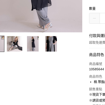
數量
付款與運
超取免運
付款方式
商品特色
信用卡一
商品編號
10585644
信用卡分
商品特色
3 期 
棉.聚
6 期 
合作金
銷售重點
華南商
12 期
合作金
※現貨下單
上海商
華南商
24 期
※調貨或預
合作金
國泰世
上海商