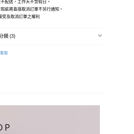
業銀行
彰化商業銀行
流不配送，工作天不含假日。
小企業銀行
台中商業銀行
庫商業銀行
第一商業銀行
華商業銀行
兆豐國際商業銀行
業儲蓄銀行
台北富邦商業銀行
台灣）商業銀行
華泰商業銀行
貨瑕疵將直接取消訂單不另行通知。
業銀行
彰化商業銀行
小企業銀行
台中商業銀行
華商業銀行
兆豐國際商業銀行
業銀行
遠東國際商業銀行
業儲蓄銀行
台北富邦商業銀行
接受及取消訂單之權利
台灣）商業銀行
華泰商業銀行
小企業銀行
台中商業銀行
業銀行
永豐商業銀行
際商業銀行
臺灣中小企業銀行
業銀行
遠東國際商業銀行
台灣）商業銀行
華泰商業銀行
業銀行
星展（台灣）商業銀行
業銀行
匯豐（台灣）商業銀行
業銀行
永豐商業銀行
業銀行
遠東國際商業銀行
際商業銀行
中國信託商業銀行
業銀行
聯邦商業銀行
類 (3)
業銀行
星展（台灣）商業銀行
業銀行
永豐商業銀行
天信用卡公司
際商業銀行
元大商業銀行
際商業銀行
中國信託商業銀行
業銀行
星展（台灣）商業銀行
業銀行
玉山商業銀行
衫
天信用卡公司
分期
際商業銀行
中國信託商業銀行
客服
台灣）商業銀行
台新國際商業銀行
天信用卡公司
HOP ‧ 品牌全系列
｜外套、罩衫
託商業銀行
台灣樂天信用卡公司
你分期使用說明】
享後付
品79折起
由台灣大哥大提供，台灣大哥大用戶可立即使用無須另外申請。
式選擇「大哥付你分期」，訂單成立後會自動跳轉到大哥付的交易
證手機門號後，選擇欲分期的期數、繳款截止日，確認付款後即
FTEE先享後付」】
。
先享後付是「在收到商品之後才付款」的支付方式。 讓您購物簡單
准額度、可分期數及費用金額請依後續交易確認頁面所載為準。
心！
立30分鐘內，如未前往確認交易或遇審核未通過，訂單將自動取
：不需註冊會員、不需綁卡、不需儲值。
「轉專審核」未通過狀況，表示未達大哥付你分期系統評分，恕
：只要手機號碼，簡訊認證，即可結帳。
評估內容。
：先確認商品／服務後，再付款。
式說明】
家取貨
項不併入電信帳單，「大哥付你分期」於每月結算日後寄送繳費提
EE先享後付」結帳流程】
方式選擇「AFTEE先享後付」後，將跳轉至「AFTEE先享後
訊連結打開帳單後，可選擇「超商條碼／台灣大直營門市／銀行轉
頁面，進行簡訊認證並確認金額後，即可完成結帳。
付／iPASS MONEY」等通路繳費。
爾富取貨
成立數日內，您將收到繳費通知簡訊。