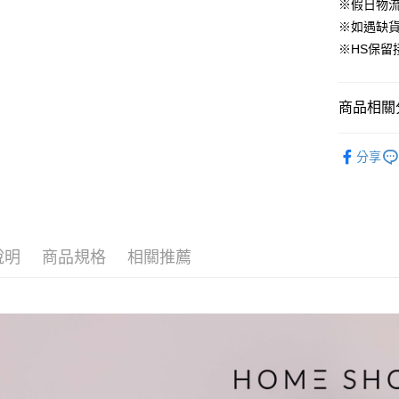
華南商
※假日物
臺灣中
合作金
LINE Pay
國泰世
上海商
匯豐（
※如遇缺
華南商
臺灣中
國泰世
聯邦商
Apple Pay
上海商
※HS保留
匯豐（
臺灣中
元大商
兆豐國
聯邦商
匯豐（
街口支付
玉山商
台中商
元大商
聯邦商
台新國
華泰商
商品相關分
玉山商
悠遊付
元大商
台灣樂
遠東國
台新國
玉山商
永豐商
▹外套、罩
台灣樂
大哥付你
台新國
分享
星展（
相關說明
台灣樂
▹HOMES
中國信
【大哥付
AFTEE先
🔥 HS新
1.本服務
2.付款方
相關說明
流程，驗
【關於「A
ATM付款
完成交易
AFTEE
說明
商品規格
相關推薦
3.實際核
便利好安
4.訂單成
１．簡單
消。如遇
２．便利
運送方式
無法說明
３．安心
【繳款方
付款後全
1.分期款
【「AFT
醒簡訊。
免運費
１．於結帳
2.透過簡
付」結帳
帳／街口支
付款後萊
２．訂單