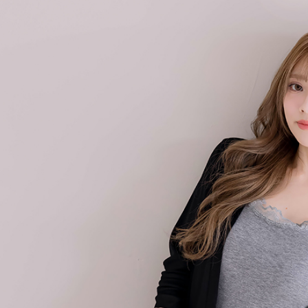
３．收到繳
免運費
【注意事
／ATM／
1.本服務
※ 請注意
付款後7-1
用戶於交
絡購買商品
款買賣價
先享後付
免運費
2.基於同
※ 交易是
資料（包
是否繳費成
一般商品
用，由本
付客戶支
免運費
3.完整用
【注意事
付款後門
１．透過由
交易，需
每筆NT$8
求債權轉
２．關於
國家/地區
https://aft
３．未成
「AFTE
任。
４．使用「
即時審查
結果請求
５．嚴禁
形，恩沛
動。