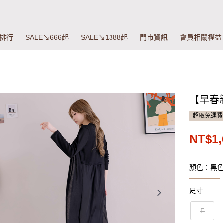
排行
SALE↘666起
SALE↘1388起
門市資訊
會員相關權益
【早春
超取免運費
NT$1,
顏色：黑
尺寸
F