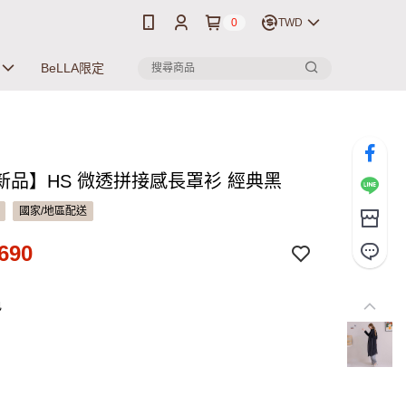
0
TWD
BeLLA限定
新品】HS 微透拼接感長罩衫 經典黑
國家/地區配送
690
色