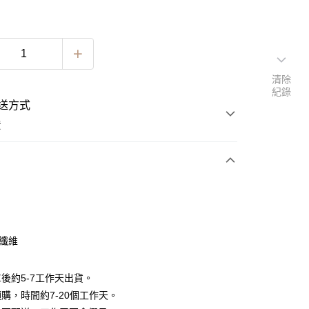
清除
紀錄
送方式
費
次付款
期付款
0 利率 每期
NT$563
21家銀行
酯纖維
0 利率 每期
NT$281
21家銀行
庫商業銀行
第一商業銀行
業銀行
彰化商業銀行
 0 利率 每期
NT$140
21家銀行
庫商業銀行
第一商業銀行
後約5-7工作天出貨。
業儲蓄銀行
台北富邦商業銀行
業銀行
彰化商業銀行
 0 利率 每期
NT$70
20家銀行
購，時間約7-20個工作天。
庫商業銀行
第一商業銀行
華商業銀行
兆豐國際商業銀行
業儲蓄銀行
台北富邦商業銀行