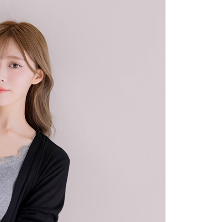
費通知簡訊後14天內，點擊此簡訊中的連結，可透過四大超商
項】
網路銀行／等多元方式進行付款，方視為交易完成。
係由「台灣大哥大股份有限公司」（以下簡稱本公司）所提供，讓
：結帳手續完成當下不需立刻繳費，但若您需要取消訂單，請聯
1取貨
易時，得透過本服務購買商品或服務，並由商店將買賣／分期付
的店家。未經商家同意取消之訂單仍視為有效，需透過AFTEE
金債權讓與本公司後，依約使用本公司帳單繳交帳款。
繳納相關費用。
意付款使用「大哥付你分期」之契約關係目的，商店將以您的個人
否成功請以「AFTEE先享後付 」之結帳頁面顯示為準，若有關於
含姓名、電話或地址）提供予台灣大哥大進項蒐集、處理及利
功／繳費後需取消欲退款等相關疑問，請聯繫「AFTEE先享後
宅配
公司與您本人進行分期帳單所需資料之確認、核對及更正。
援中心」
https://netprotections.freshdesk.com/support/home
戶服務條款，請詳閱以下連結：
https://oppay.tw/userRule
項】
市自取
恩沛科技股份有限公司提供之「AFTEE先享後付」服務完成之
依本服務之必要範圍內提供個人資料，並將交易相關給付款項請
0，滿NT$1,500(含以上)免運費
讓予恩沛科技股份有限公司。
個人資料處理事宜，請瀏覽以下網址：
配送
查看運費
ee.tw/terms/#terms3
年的使用者請事先徵得法定代理人或監護人之同意方可使用
E先享後付」，若未經同意申辦者引起之損失，本公司不負相關責
AFTEE先享後付」時，將依據個別帳號之用戶狀況，依本公司
核予不同之上限額度；若仍有額度不足之情形，本公司將視審查
用戶進行身份認證。
一人註冊多個帳號或使用他人資訊註冊。若發現惡意使用之情
科技股份有限公司將有權停止該用戶之使用額度並採取法律行