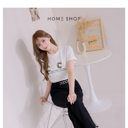
【大哥付你分期使用說明】
AFTEE先享後付
1.本服務由台灣大哥大提供，台灣大哥大用戶可立即使用無須另外申請。
2.付款方式選擇「大哥付你分期」，訂單成立後會自動跳轉到大哥付的交易
相關說明
流程，驗證手機門號後，選擇欲分期的期數、繳款截止日，確認付款後即完
【關於「AFTEE先享後付」】
成交易。
ATM付款
AFTEE先享後付是「在收到商品之後才付款」的支付方式。 讓您購物簡單
3.實際核准額度、可分期數及費用金額請依後續交易確認頁面所載為準。
便利好安心！
4.訂單成立30分鐘內，如未前往確認交易或遇審核未通過，訂單將自動取
１．簡單：不需註冊會員、不需綁卡、不需儲值。
運送方式
消。如遇「轉專審核」未通過狀況，表示未達大哥付你分期系統評分，恕無
２．便利：只要手機號碼，簡訊認證，即可結帳。
法說明評估內容。
３．安心：先確認商品／服務後，再付款。
付款後全家取貨
【繳款方式說明】
1.分期款項不併入電信帳單，「大哥付你分期」於每月結算日後寄送繳費提
免運費
【「AFTEE先享後付」結帳流程】
醒簡訊。
１．於結帳方式選擇「AFTEE先享後付」後，將跳轉至「AFTEE先享後付」
2.透過簡訊連結打開帳單後，可選擇「超商條碼／台灣大直營門市／銀行轉
付款後萊爾富取貨
結帳頁面，進行簡訊認證並確認金額後，即可完成結帳。
帳／街口支付／iPASS MONEY」等通路繳費。
２．訂單成立數日內，您將收到繳費通知簡訊。
免運費
３．收到繳費通知簡訊後14天內，點擊此簡訊中的連結，可透過四大超商／
【注意事項】
ATM／網路銀行／等多元方式進行付款，方視為交易完成。
付款後7-11取貨
1.本服務係由「台灣大哥大股份有限公司」（以下簡稱本公司）所提供，讓
※ 請注意：結帳手續完成當下不需立刻繳費，但若您需要取消訂單，請聯絡
用戶於交易時，得透過本服務購買商品或服務，並由商店將買賣／分期付款
免運費
購買商品的店家。未經商家同意取消之訂單仍視為有效，需透過AFTEE先享
買賣價金債權讓與本公司後，依約使用本公司帳單繳交帳款。
後付繳納相關費用。
2.基於同意付款使用「大哥付你分期」之契約關係目的，商店將以您的個人
一般商品宅配
※ 交易是否成功請以「AFTEE先享後付 」之結帳頁面顯示為準，若有關於
資料（包含姓名、電話或地址）提供予台灣大哥大進項蒐集、處理及利用，
是否繳費成功／繳費後需取消欲退款等相關疑問，請聯繫「AFTEE先享後付
免運費
由本公司與您本人進行分期帳單所需資料之確認、核對及更正。
客戶支援中心」
https://netprotections.freshdesk.com/support/home
3.完整用戶服務條款，請詳閱以下連結：
https://oppay.tw/userRule
付款後門市自取
【注意事項】
１．透過由恩沛科技股份有限公司提供之「AFTEE先享後付」服務完成之交