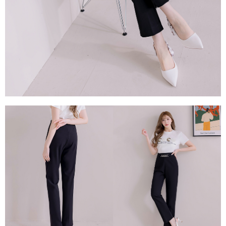
每筆NT$80，滿NT$1,500(含以上)免運費
易，需依本服務之必要範圍內提供個人資料，並將交易相關給付款項請求債
權轉讓予恩沛科技股份有限公司。
國家/地區配送
查看運費
２．關於個人資料處理事宜，請瀏覽以下網址：
https://aftee.tw/terms/#terms3
３．未成年的使用者請事先徵得法定代理人或監護人之同意方可使用
「AFTEE先享後付」，若未經同意申辦者引起之損失，本公司不負相關責
任。
４．使用「AFTEE先享後付」時，將依據個別帳號之用戶狀況，依本公司即
時審查核予不同之上限額度；若仍有額度不足之情形，本公司將視審查結果
請求用戶進行身份認證。
５．嚴禁一人註冊多個帳號或使用他人資訊註冊。若發現惡意使用之情形，
恩沛科技股份有限公司將有權停止該用戶之使用額度並採取法律行動。