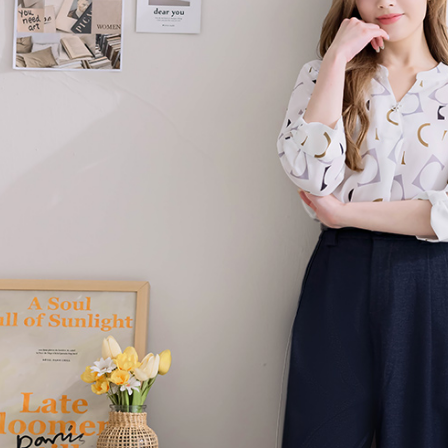
付款後7-1
用戶於交
絡購買商品
款買賣價
先享後付
免運費
2.基於同
※ 交易是
資料（包
是否繳費成
一般商品
用，由本
付客戶支
免運費
3.完整用
【注意事
付款後門
１．透過由
交易，需
每筆NT$8
求債權轉
２．關於
國家/地區
https://aft
３．未成
「AFTE
任。
４．使用「
即時審查
結果請求
５．嚴禁
形，恩沛
動。