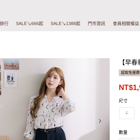
排行
SALE↘666起
SALE↘1388起
門市資訊
會員相關權益
【早春
超取免運費
NT$1,
尺寸
F
數量