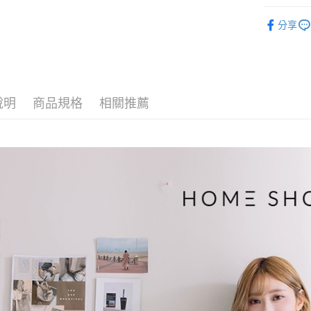
臺灣中
元大商
兆豐國
聯邦商
▹上身
匯豐（
街口支付
玉山商
台中商
分享
元大商
聯邦商
台新國
▹HOMES
華泰商
玉山商
悠遊付
元大商
台灣樂
遠東國
台新國
🔥 HS新
玉山商
永豐商
台灣樂
大哥付你
台新國
星展（
相關說明
台灣樂
中國信
【大哥付
說明
商品規格
相關推薦
AFTEE先
1.本服務
2.付款方
相關說明
流程，驗
【關於「A
ATM付款
完成交易
AFTEE
3.實際核
便利好安
4.訂單成
１．簡單
消。如遇
２．便利
運送方式
無法說明
３．安心
【繳款方
付款後全
1.分期款
【「AFT
醒簡訊。
免運費
１．於結帳
2.透過簡
付」結帳
帳／街口支
付款後萊
２．訂單
３．收到繳
免運費
【注意事
／ATM／
1.本服務
※ 請注意