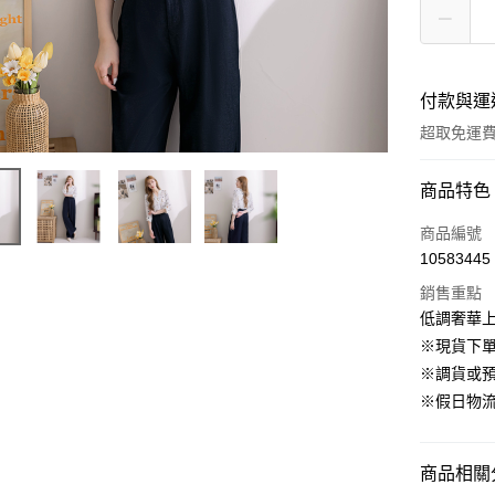
付款與運
超取免運
付款方式
商品特色
信用卡一
商品編號
10583445
信用卡分
銷售重點
3 期 
低調奢華上
6 期 
合作金
※現貨下單
華南商
12 期
※調貨或預
合作金
上海商
華南商
※假日物
24 期
合作金
國泰世
上海商
華南商
臺灣中
合作金
LINE Pay
國泰世
上海商
匯豐（
華南商
臺灣中
商品相關分
國泰世
聯邦商
Apple Pay
上海商
匯豐（