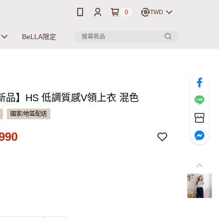
0
TWD
BeLLA限定
新品】HS 低調質感V領上衣 混色
國家/地區配送
990