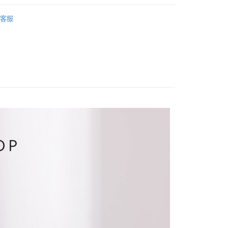
小企業銀行
台中商業銀行
業銀行
永豐商業銀行
際商業銀行
臺灣中小企業銀行
業銀行
遠東國際商業銀行
｜長袖
台灣）商業銀行
華泰商業銀行
業銀行
星展（台灣）商業銀行
業銀行
匯豐（台灣）商業銀行
客服
業銀行
永豐商業銀行
業銀行
遠東國際商業銀行
際商業銀行
中國信託商業銀行
HOP ‧ 品牌全系列
｜上身
業銀行
聯邦商業銀行
業銀行
星展（台灣）商業銀行
業銀行
永豐商業銀行
天信用卡公司
際商業銀行
元大商業銀行
際商業銀行
中國信託商業銀行
品79折起
業銀行
星展（台灣）商業銀行
業銀行
玉山商業銀行
天信用卡公司
分期
際商業銀行
中國信託商業銀行
台灣）商業銀行
台新國際商業銀行
天信用卡公司
託商業銀行
台灣樂天信用卡公司
你分期使用說明】
享後付
由台灣大哥大提供，台灣大哥大用戶可立即使用無須另外申請。
式選擇「大哥付你分期」，訂單成立後會自動跳轉到大哥付的交易
證手機門號後，選擇欲分期的期數、繳款截止日，確認付款後即
FTEE先享後付」】
。
先享後付是「在收到商品之後才付款」的支付方式。 讓您購物簡單
准額度、可分期數及費用金額請依後續交易確認頁面所載為準。
心！
立30分鐘內，如未前往確認交易或遇審核未通過，訂單將自動取
：不需註冊會員、不需綁卡、不需儲值。
「轉專審核」未通過狀況，表示未達大哥付你分期系統評分，恕
：只要手機號碼，簡訊認證，即可結帳。
評估內容。
：先確認商品／服務後，再付款。
式說明】
家取貨
項不併入電信帳單，「大哥付你分期」於每月結算日後寄送繳費提
EE先享後付」結帳流程】
方式選擇「AFTEE先享後付」後，將跳轉至「AFTEE先享後
訊連結打開帳單後，可選擇「超商條碼／台灣大直營門市／銀行轉
頁面，進行簡訊認證並確認金額後，即可完成結帳。
付／iPASS MONEY」等通路繳費。
爾富取貨
成立數日內，您將收到繳費通知簡訊。
費通知簡訊後14天內，點擊此簡訊中的連結，可透過四大超商
項】
網路銀行／等多元方式進行付款，方視為交易完成。
係由「台灣大哥大股份有限公司」（以下簡稱本公司）所提供，讓
：結帳手續完成當下不需立刻繳費，但若您需要取消訂單，請聯