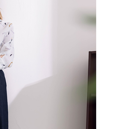
1取貨
易時，得透過本服務購買商品或服務，並由商店將買賣／分期付
的店家。未經商家同意取消之訂單仍視為有效，需透過AFTEE
金債權讓與本公司後，依約使用本公司帳單繳交帳款。
繳納相關費用。
意付款使用「大哥付你分期」之契約關係目的，商店將以您的個人
否成功請以「AFTEE先享後付 」之結帳頁面顯示為準，若有關於
含姓名、電話或地址）提供予台灣大哥大進項蒐集、處理及利
功／繳費後需取消欲退款等相關疑問，請聯繫「AFTEE先享後
宅配
公司與您本人進行分期帳單所需資料之確認、核對及更正。
援中心」
https://netprotections.freshdesk.com/support/home
戶服務條款，請詳閱以下連結：
https://oppay.tw/userRule
項】
市自取
恩沛科技股份有限公司提供之「AFTEE先享後付」服務完成之
依本服務之必要範圍內提供個人資料，並將交易相關給付款項請
0，滿NT$1,500(含以上)免運費
讓予恩沛科技股份有限公司。
個人資料處理事宜，請瀏覽以下網址：
配送
查看運費
ee.tw/terms/#terms3
年的使用者請事先徵得法定代理人或監護人之同意方可使用
E先享後付」，若未經同意申辦者引起之損失，本公司不負相關責
AFTEE先享後付」時，將依據個別帳號之用戶狀況，依本公司
核予不同之上限額度；若仍有額度不足之情形，本公司將視審查
用戶進行身份認證。
一人註冊多個帳號或使用他人資訊註冊。若發現惡意使用之情
科技股份有限公司將有權停止該用戶之使用額度並採取法律行