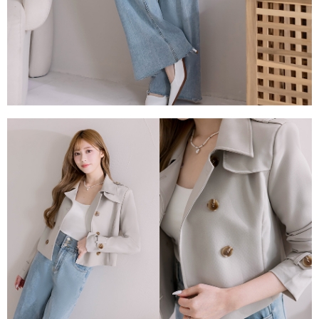
每筆NT$80，滿NT$1,500(含以上)免運費
易，需依本服務之必要範圍內提供個人資料，並將交易相關給付款項請求債
權轉讓予恩沛科技股份有限公司。
國家/地區配送
查看運費
２．關於個人資料處理事宜，請瀏覽以下網址：
https://aftee.tw/terms/#terms3
３．未成年的使用者請事先徵得法定代理人或監護人之同意方可使用
「AFTEE先享後付」，若未經同意申辦者引起之損失，本公司不負相關責
任。
４．使用「AFTEE先享後付」時，將依據個別帳號之用戶狀況，依本公司即
時審查核予不同之上限額度；若仍有額度不足之情形，本公司將視審查結果
請求用戶進行身份認證。
５．嚴禁一人註冊多個帳號或使用他人資訊註冊。若發現惡意使用之情形，
恩沛科技股份有限公司將有權停止該用戶之使用額度並採取法律行動。