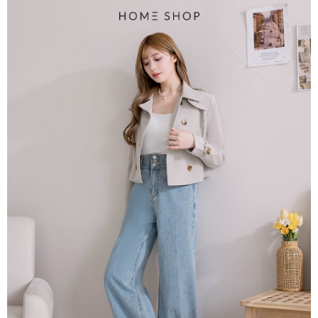
【大哥付你分期使用說明】
AFTEE先享後付
1.本服務由台灣大哥大提供，台灣大哥大用戶可立即使用無須另外申請。
2.付款方式選擇「大哥付你分期」，訂單成立後會自動跳轉到大哥付的交易
相關說明
流程，驗證手機門號後，選擇欲分期的期數、繳款截止日，確認付款後即完
【關於「AFTEE先享後付」】
成交易。
ATM付款
AFTEE先享後付是「在收到商品之後才付款」的支付方式。 讓您購物簡單
3.實際核准額度、可分期數及費用金額請依後續交易確認頁面所載為準。
便利好安心！
4.訂單成立30分鐘內，如未前往確認交易或遇審核未通過，訂單將自動取
１．簡單：不需註冊會員、不需綁卡、不需儲值。
運送方式
消。如遇「轉專審核」未通過狀況，表示未達大哥付你分期系統評分，恕無
２．便利：只要手機號碼，簡訊認證，即可結帳。
法說明評估內容。
３．安心：先確認商品／服務後，再付款。
付款後全家取貨
【繳款方式說明】
1.分期款項不併入電信帳單，「大哥付你分期」於每月結算日後寄送繳費提
免運費
【「AFTEE先享後付」結帳流程】
醒簡訊。
１．於結帳方式選擇「AFTEE先享後付」後，將跳轉至「AFTEE先享後付」
2.透過簡訊連結打開帳單後，可選擇「超商條碼／台灣大直營門市／銀行轉
付款後萊爾富取貨
結帳頁面，進行簡訊認證並確認金額後，即可完成結帳。
帳／街口支付／iPASS MONEY」等通路繳費。
２．訂單成立數日內，您將收到繳費通知簡訊。
免運費
３．收到繳費通知簡訊後14天內，點擊此簡訊中的連結，可透過四大超商／
【注意事項】
ATM／網路銀行／等多元方式進行付款，方視為交易完成。
付款後7-11取貨
1.本服務係由「台灣大哥大股份有限公司」（以下簡稱本公司）所提供，讓
※ 請注意：結帳手續完成當下不需立刻繳費，但若您需要取消訂單，請聯絡
用戶於交易時，得透過本服務購買商品或服務，並由商店將買賣／分期付款
免運費
購買商品的店家。未經商家同意取消之訂單仍視為有效，需透過AFTEE先享
買賣價金債權讓與本公司後，依約使用本公司帳單繳交帳款。
後付繳納相關費用。
2.基於同意付款使用「大哥付你分期」之契約關係目的，商店將以您的個人
一般商品宅配
※ 交易是否成功請以「AFTEE先享後付 」之結帳頁面顯示為準，若有關於
資料（包含姓名、電話或地址）提供予台灣大哥大進項蒐集、處理及利用，
是否繳費成功／繳費後需取消欲退款等相關疑問，請聯繫「AFTEE先享後付
免運費
由本公司與您本人進行分期帳單所需資料之確認、核對及更正。
客戶支援中心」
https://netprotections.freshdesk.com/support/home
3.完整用戶服務條款，請詳閱以下連結：
https://oppay.tw/userRule
付款後門市自取
【注意事項】
１．透過由恩沛科技股份有限公司提供之「AFTEE先享後付」服務完成之交