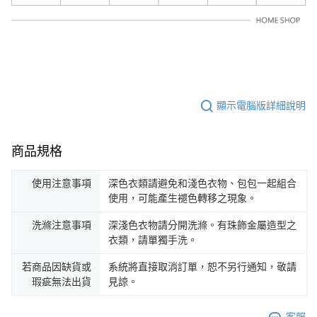
顯示電腦版詳細說明
商品規格
使用注意事項
深色衣類請避免和淺色衣物、包包一起組合
使用，可能產生褪色轉移之現象。
洗滌注意事項
深淺色衣物請分開洗滌。有珠飾金屬造型之
衣類，請單獨手洗。
若商品因缺貨或
系統將直接取消訂單，恕不另行通知，敬請
瑕疵無法出貨
見諒。