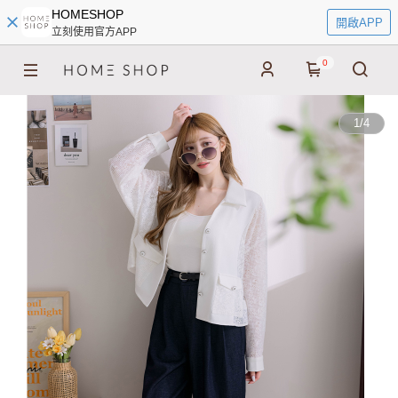
HOMESHOP
開啟APP
立刻使用官方APP
0
1
/
4