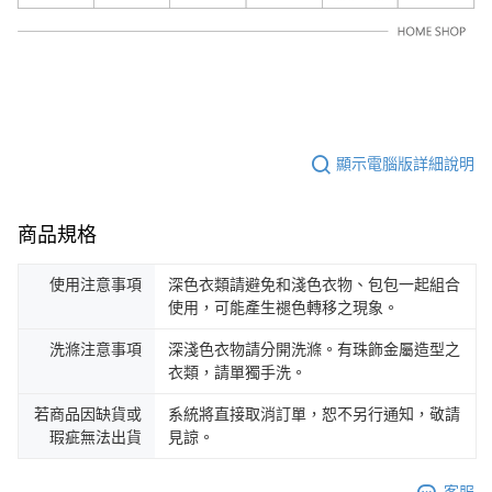
顯示電腦版詳細說明
商品規格
使用注意事項
深色衣類請避免和淺色衣物、包包一起組合
使用，可能產生褪色轉移之現象。
洗滌注意事項
深淺色衣物請分開洗滌。有珠飾金屬造型之
衣類，請單獨手洗。
若商品因缺貨或
系統將直接取消訂單，恕不另行通知，敬請
瑕疵無法出貨
見諒。