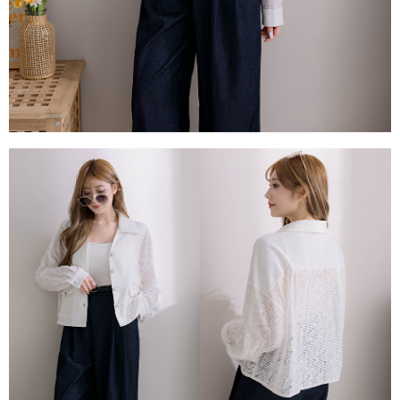
每筆NT$80，滿NT$1,500(含以上)免運費
易，需依本服務之必要範圍內提供個人資料，並將交易相關給付款項請求債
權轉讓予恩沛科技股份有限公司。
國家/地區配送
查看運費
２．關於個人資料處理事宜，請瀏覽以下網址：
https://aftee.tw/terms/#terms3
３．未成年的使用者請事先徵得法定代理人或監護人之同意方可使用
「AFTEE先享後付」，若未經同意申辦者引起之損失，本公司不負相關責
任。
４．使用「AFTEE先享後付」時，將依據個別帳號之用戶狀況，依本公司即
時審查核予不同之上限額度；若仍有額度不足之情形，本公司將視審查結果
請求用戶進行身份認證。
５．嚴禁一人註冊多個帳號或使用他人資訊註冊。若發現惡意使用之情形，
恩沛科技股份有限公司將有權停止該用戶之使用額度並採取法律行動。