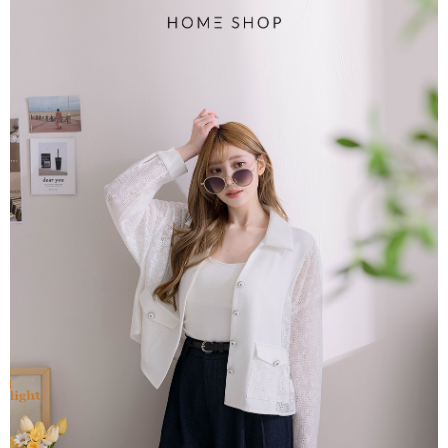
【大哥付你分期使用說明】
AFTEE先享後付
1.本服務由台灣大哥大提供，台灣大哥大用戶可立即使用無須另外申請。
2.付款方式選擇「大哥付你分期」，訂單成立後會自動跳轉到大哥付的交易
相關說明
流程，驗證手機門號後，選擇欲分期的期數、繳款截止日，確認付款後即完
【關於「AFTEE先享後付」】
成交易。
ATM付款
AFTEE先享後付是「在收到商品之後才付款」的支付方式。 讓您購物簡單
3.實際核准額度、可分期數及費用金額請依後續交易確認頁面所載為準。
便利好安心！
4.訂單成立30分鐘內，如未前往確認交易或遇審核未通過，訂單將自動取
１．簡單：不需註冊會員、不需綁卡、不需儲值。
運送方式
消。如遇「轉專審核」未通過狀況，表示未達大哥付你分期系統評分，恕無
２．便利：只要手機號碼，簡訊認證，即可結帳。
法說明評估內容。
３．安心：先確認商品／服務後，再付款。
付款後全家取貨
【繳款方式說明】
1.分期款項不併入電信帳單，「大哥付你分期」於每月結算日後寄送繳費提
免運費
【「AFTEE先享後付」結帳流程】
醒簡訊。
１．於結帳方式選擇「AFTEE先享後付」後，將跳轉至「AFTEE先享後付」
2.透過簡訊連結打開帳單後，可選擇「超商條碼／台灣大直營門市／銀行轉
付款後萊爾富取貨
結帳頁面，進行簡訊認證並確認金額後，即可完成結帳。
帳／街口支付／iPASS MONEY」等通路繳費。
２．訂單成立數日內，您將收到繳費通知簡訊。
免運費
３．收到繳費通知簡訊後14天內，點擊此簡訊中的連結，可透過四大超商／
【注意事項】
ATM／網路銀行／等多元方式進行付款，方視為交易完成。
付款後7-11取貨
1.本服務係由「台灣大哥大股份有限公司」（以下簡稱本公司）所提供，讓
※ 請注意：結帳手續完成當下不需立刻繳費，但若您需要取消訂單，請聯絡
用戶於交易時，得透過本服務購買商品或服務，並由商店將買賣／分期付款
免運費
購買商品的店家。未經商家同意取消之訂單仍視為有效，需透過AFTEE先享
買賣價金債權讓與本公司後，依約使用本公司帳單繳交帳款。
後付繳納相關費用。
2.基於同意付款使用「大哥付你分期」之契約關係目的，商店將以您的個人
一般商品宅配
※ 交易是否成功請以「AFTEE先享後付 」之結帳頁面顯示為準，若有關於
資料（包含姓名、電話或地址）提供予台灣大哥大進項蒐集、處理及利用，
是否繳費成功／繳費後需取消欲退款等相關疑問，請聯繫「AFTEE先享後付
免運費
由本公司與您本人進行分期帳單所需資料之確認、核對及更正。
客戶支援中心」
https://netprotections.freshdesk.com/support/home
3.完整用戶服務條款，請詳閱以下連結：
https://oppay.tw/userRule
付款後門市自取
【注意事項】
１．透過由恩沛科技股份有限公司提供之「AFTEE先享後付」服務完成之交