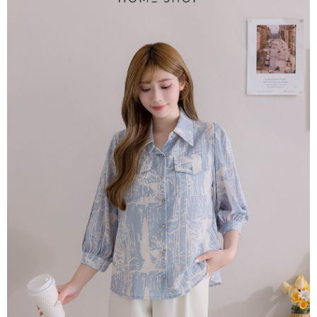
【大哥付你分期使用說明】
AFTEE先享後付
1.本服務由台灣大哥大提供，台灣大哥大用戶可立即使用無須另外申請。
2.付款方式選擇「大哥付你分期」，訂單成立後會自動跳轉到大哥付的交易
相關說明
流程，驗證手機門號後，選擇欲分期的期數、繳款截止日，確認付款後即完
【關於「AFTEE先享後付」】
成交易。
ATM付款
AFTEE先享後付是「在收到商品之後才付款」的支付方式。 讓您購物簡單
3.實際核准額度、可分期數及費用金額請依後續交易確認頁面所載為準。
便利好安心！
4.訂單成立30分鐘內，如未前往確認交易或遇審核未通過，訂單將自動取
１．簡單：不需註冊會員、不需綁卡、不需儲值。
運送方式
消。如遇「轉專審核」未通過狀況，表示未達大哥付你分期系統評分，恕無
２．便利：只要手機號碼，簡訊認證，即可結帳。
法說明評估內容。
３．安心：先確認商品／服務後，再付款。
付款後全家取貨
【繳款方式說明】
1.分期款項不併入電信帳單，「大哥付你分期」於每月結算日後寄送繳費提
免運費
【「AFTEE先享後付」結帳流程】
醒簡訊。
１．於結帳方式選擇「AFTEE先享後付」後，將跳轉至「AFTEE先享後付」
2.透過簡訊連結打開帳單後，可選擇「超商條碼／台灣大直營門市／銀行轉
付款後萊爾富取貨
結帳頁面，進行簡訊認證並確認金額後，即可完成結帳。
帳／街口支付／iPASS MONEY」等通路繳費。
２．訂單成立數日內，您將收到繳費通知簡訊。
免運費
３．收到繳費通知簡訊後14天內，點擊此簡訊中的連結，可透過四大超商／
【注意事項】
ATM／網路銀行／等多元方式進行付款，方視為交易完成。
付款後7-11取貨
1.本服務係由「台灣大哥大股份有限公司」（以下簡稱本公司）所提供，讓
※ 請注意：結帳手續完成當下不需立刻繳費，但若您需要取消訂單，請聯絡
用戶於交易時，得透過本服務購買商品或服務，並由商店將買賣／分期付款
免運費
購買商品的店家。未經商家同意取消之訂單仍視為有效，需透過AFTEE先享
買賣價金債權讓與本公司後，依約使用本公司帳單繳交帳款。
後付繳納相關費用。
2.基於同意付款使用「大哥付你分期」之契約關係目的，商店將以您的個人
一般商品宅配
※ 交易是否成功請以「AFTEE先享後付 」之結帳頁面顯示為準，若有關於
資料（包含姓名、電話或地址）提供予台灣大哥大進項蒐集、處理及利用，
是否繳費成功／繳費後需取消欲退款等相關疑問，請聯繫「AFTEE先享後付
免運費
由本公司與您本人進行分期帳單所需資料之確認、核對及更正。
客戶支援中心」
https://netprotections.freshdesk.com/support/home
3.完整用戶服務條款，請詳閱以下連結：
https://oppay.tw/userRule
付款後門市自取
【注意事項】
１．透過由恩沛科技股份有限公司提供之「AFTEE先享後付」服務完成之交