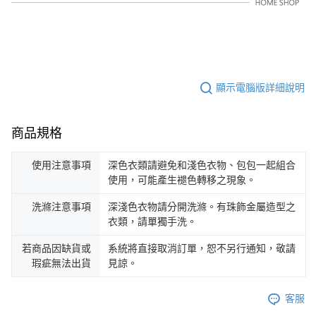
顯示電腦版詳細說明
商品規格
使用注意事項
深色衣類請避免和淺色衣物、包包一起組合
使用，可能產生褪色轉移之現象。
洗滌注意事項
深淺色衣物請分開洗滌。有珠飾金屬造型之
衣類，請單獨手洗。
若商品因缺貨或
系統將直接取消訂單，恕不另行通知，敬請
瑕疵無法出貨
見諒。
客服