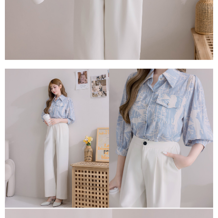
每筆NT$80，滿NT$1,500(含以上)免運費
易，需依本服務之必要範圍內提供個人資料，並將交易相關給付款項請求債
權轉讓予恩沛科技股份有限公司。
國家/地區配送
查看運費
２．關於個人資料處理事宜，請瀏覽以下網址：
https://aftee.tw/terms/#terms3
３．未成年的使用者請事先徵得法定代理人或監護人之同意方可使用
「AFTEE先享後付」，若未經同意申辦者引起之損失，本公司不負相關責
任。
４．使用「AFTEE先享後付」時，將依據個別帳號之用戶狀況，依本公司即
時審查核予不同之上限額度；若仍有額度不足之情形，本公司將視審查結果
請求用戶進行身份認證。
５．嚴禁一人註冊多個帳號或使用他人資訊註冊。若發現惡意使用之情形，
恩沛科技股份有限公司將有權停止該用戶之使用額度並採取法律行動。