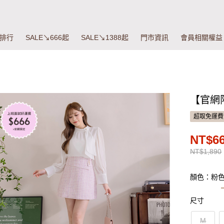
排行
SALE↘666起
SALE↘1388起
門市資訊
會員相關權益
【官網
超取免運費
NT$6
NT$1,890
顏色：粉
尺寸
M