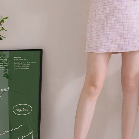
形，恩沛
動。