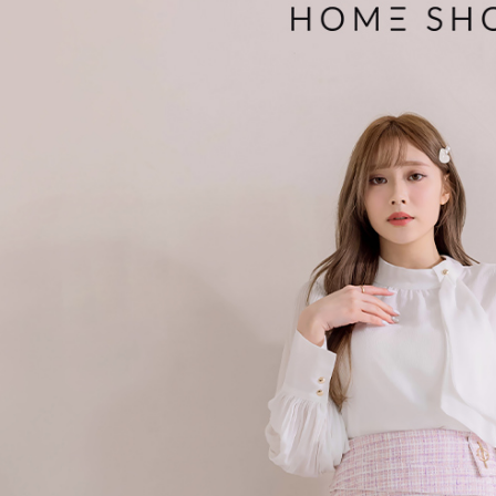
醒簡訊。
免運費
１．於結帳
2.透過簡
付」結帳
帳／街口支
付款後萊
２．訂單
３．收到繳
免運費
【注意事
／ATM／
1.本服務
※ 請注意
付款後7-1
用戶於交
絡購買商品
款買賣價
先享後付
免運費
2.基於同
※ 交易是
資料（包
是否繳費成
一般商品
用，由本
付客戶支
免運費
3.完整用
【注意事
國家/地區
１．透過由
交易，需
求債權轉
２．關於
https://aft
３．未成
「AFTE
任。
４．使用「
即時審查
結果請求
５．嚴禁