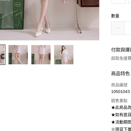
數量
付款與運
超取免運
付款方式
商品特色
信用卡一
商品編號
10501043
信用卡分
銷售重點
3 期 
★此商品
6 期 
合作金
★如有退貨需
華南商
12 期
★活動期
合作金
上海商
華南商
※現貨下單
24 期
合作金