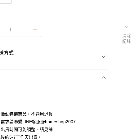
清除
紀錄
送方式
費
次付款
期付款
0 利率 每期
NT$222
21家銀行
為活動特價商品，不適用退貨
0 利率 每期
NT$111
21家銀行
庫商業銀行
第一商業銀行
求請聯繫LINE客服@homeshop2007
業銀行
彰化商業銀行
 0 利率 每期
NT$55
21家銀行
間出貨時間可能調整，請見諒
庫商業銀行
第一商業銀行
業儲蓄銀行
台北富邦商業銀行
業銀行
彰化商業銀行
後約5-7工作天出貨。
 0 利率 每期
NT$27
20家銀行
庫商業銀行
第一商業銀行