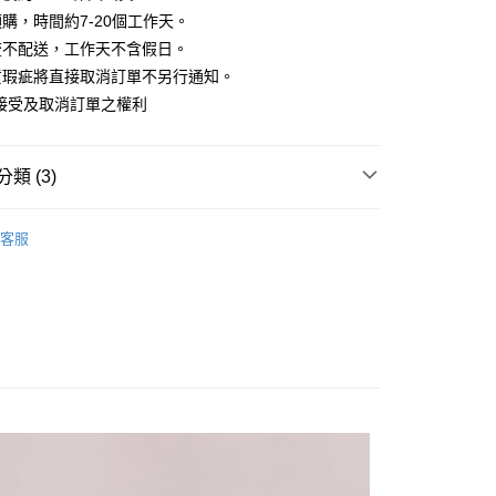
華商業銀行
兆豐國際商業銀行
業儲蓄銀行
台北富邦商業銀行
購，時間約7-20個工作天。
業銀行
彰化商業銀行
小企業銀行
台中商業銀行
庫商業銀行
第一商業銀行
華商業銀行
兆豐國際商業銀行
業儲蓄銀行
台北富邦商業銀行
流不配送，工作天不含假日。
台灣）商業銀行
華泰商業銀行
業銀行
彰化商業銀行
小企業銀行
台中商業銀行
華商業銀行
兆豐國際商業銀行
業銀行
遠東國際商業銀行
貨瑕疵將直接取消訂單不另行通知。
業儲蓄銀行
台北富邦商業銀行
台灣）商業銀行
華泰商業銀行
小企業銀行
台中商業銀行
業銀行
永豐商業銀行
際商業銀行
臺灣中小企業銀行
接受及取消訂單之權利
業銀行
遠東國際商業銀行
台灣）商業銀行
華泰商業銀行
業銀行
星展（台灣）商業銀行
業銀行
匯豐（台灣）商業銀行
業銀行
永豐商業銀行
業銀行
遠東國際商業銀行
際商業銀行
中國信託商業銀行
業銀行
聯邦商業銀行
業銀行
星展（台灣）商業銀行
業銀行
永豐商業銀行
天信用卡公司
際商業銀行
元大商業銀行
類 (3)
際商業銀行
中國信託商業銀行
業銀行
星展（台灣）商業銀行
業銀行
玉山商業銀行
天信用卡公司
y
際商業銀行
中國信託商業銀行
台灣）商業銀行
台新國際商業銀行
｜裙裝
天信用卡公司
客服
託商業銀行
台灣樂天信用卡公司
分期
HOP ‧ 品牌全系列
｜下身
你分期使用說明】
試好運價666起
享後付
由台灣大哥大提供，台灣大哥大用戶可立即使用無須另外申請。
式選擇「大哥付你分期」，訂單成立後會自動跳轉到大哥付的交易
證手機門號後，選擇欲分期的期數、繳款截止日，確認付款後即
FTEE先享後付」】
。
先享後付是「在收到商品之後才付款」的支付方式。 讓您購物簡單
准額度、可分期數及費用金額請依後續交易確認頁面所載為準。
心！
立30分鐘內，如未前往確認交易或遇審核未通過，訂單將自動取
：不需註冊會員、不需綁卡、不需儲值。
「轉專審核」未通過狀況，表示未達大哥付你分期系統評分，恕
：只要手機號碼，簡訊認證，即可結帳。
評估內容。
：先確認商品／服務後，再付款。
式說明】
家取貨
項不併入電信帳單，「大哥付你分期」於每月結算日後寄送繳費提
EE先享後付」結帳流程】