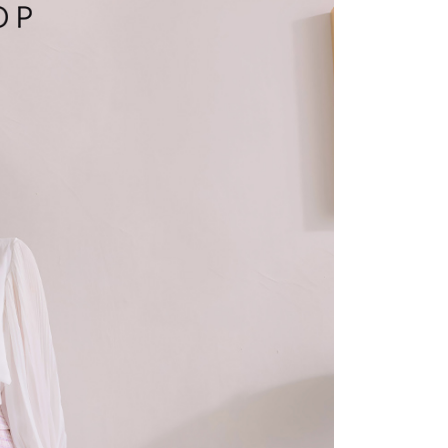
方式選擇「AFTEE先享後付」後，將跳轉至「AFTEE先享後
訊連結打開帳單後，可選擇「超商條碼／台灣大直營門市／銀行轉
頁面，進行簡訊認證並確認金額後，即可完成結帳。
付／iPASS MONEY」等通路繳費。
爾富取貨
成立數日內，您將收到繳費通知簡訊。
費通知簡訊後14天內，點擊此簡訊中的連結，可透過四大超商
項】
網路銀行／等多元方式進行付款，方視為交易完成。
係由「台灣大哥大股份有限公司」（以下簡稱本公司）所提供，讓
：結帳手續完成當下不需立刻繳費，但若您需要取消訂單，請聯
1取貨
易時，得透過本服務購買商品或服務，並由商店將買賣／分期付
的店家。未經商家同意取消之訂單仍視為有效，需透過AFTEE
金債權讓與本公司後，依約使用本公司帳單繳交帳款。
繳納相關費用。
意付款使用「大哥付你分期」之契約關係目的，商店將以您的個人
否成功請以「AFTEE先享後付 」之結帳頁面顯示為準，若有關於
含姓名、電話或地址）提供予台灣大哥大進項蒐集、處理及利
功／繳費後需取消欲退款等相關疑問，請聯繫「AFTEE先享後
宅配
公司與您本人進行分期帳單所需資料之確認、核對及更正。
援中心」
https://netprotections.freshdesk.com/support/home
戶服務條款，請詳閱以下連結：
https://oppay.tw/userRule
項】
配送
查看運費
恩沛科技股份有限公司提供之「AFTEE先享後付」服務完成之
依本服務之必要範圍內提供個人資料，並將交易相關給付款項請
讓予恩沛科技股份有限公司。
個人資料處理事宜，請瀏覽以下網址：
ee.tw/terms/#terms3
年的使用者請事先徵得法定代理人或監護人之同意方可使用
E先享後付」，若未經同意申辦者引起之損失，本公司不負相關責
AFTEE先享後付」時，將依據個別帳號之用戶狀況，依本公司
核予不同之上限額度；若仍有額度不足之情形，本公司將視審查
用戶進行身份認證。
一人註冊多個帳號或使用他人資訊註冊。若發現惡意使用之情