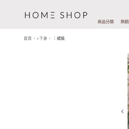
商品分類
熱銷
首頁
▹下身
｜裙裝