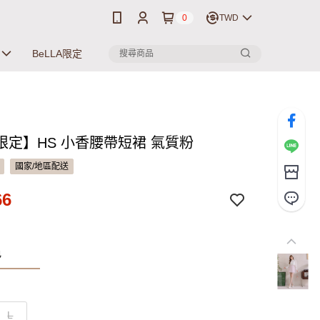
0
TWD
BeLLA限定
限定】HS 小香腰帶短裙 氣質粉
國家/地區配送
66
色
L