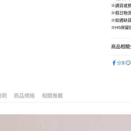
國泰世
上海商
※調貨或預
華南商
臺灣中
合作金
LINE Pay
國泰世
上海商
※假日物
匯豐（
華南商
臺灣中
國泰世
聯邦商
※如遇缺
Apple Pay
上海商
匯豐（
臺灣中
元大商
兆豐國
※HS保留
聯邦商
匯豐（
街口支付
玉山商
台中商
元大商
聯邦商
台新國
華泰商
玉山商
悠遊付
元大商
台灣樂
遠東國
商品相關分
台新國
玉山商
永豐商
台灣樂
Google Pa
台新國
星展（
▹下身
台灣樂
分享
中國信
大哥付你
▹HOMES
相關說明
【大哥付
🔥 上班面
AFTEE先
1.本服務
2.付款方
相關說明
流程，驗
【關於「A
說明
商品規格
相關推薦
ATM付款
完成交易
AFTEE
3.實際核
便利好安
4.訂單成
１．簡單
消。如遇
２．便利
運送方式
無法說明
３．安心
【繳款方
付款後全
1.分期款
【「AFT