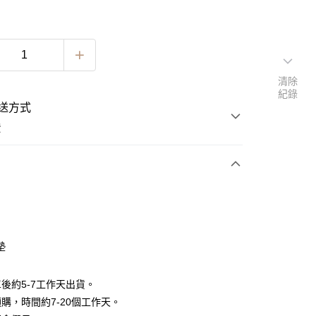
清除
紀錄
送方式
費
次付款
期付款
0 利率 每期
NT$996
21家銀行
墊
0 利率 每期
NT$498
21家銀行
庫商業銀行
第一商業銀行
業銀行
彰化商業銀行
 0 利率 每期
NT$249
21家銀行
庫商業銀行
第一商業銀行
後約5-7工作天出貨。
業儲蓄銀行
台北富邦商業銀行
業銀行
彰化商業銀行
 0 利率 每期
NT$124
20家銀行
購，時間約7-20個工作天。
庫商業銀行
第一商業銀行
華商業銀行
兆豐國際商業銀行
業儲蓄銀行
台北富邦商業銀行