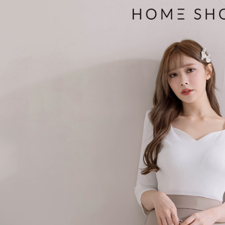
３．收到繳
免運費
【注意事
／ATM／
1.本服務
※ 請注意
付款後7-1
用戶於交
絡購買商品
款買賣價
先享後付
免運費
2.基於同
※ 交易是
資料（包
是否繳費成
一般商品
用，由本
付客戶支
免運費
3.完整用
【注意事
付款後門
１．透過由
交易，需
每筆NT$8
求債權轉
２．關於
國家/地區
https://aft
３．未成
「AFTE
任。
４．使用「
即時審查
結果請求
５．嚴禁
形，恩沛
動。