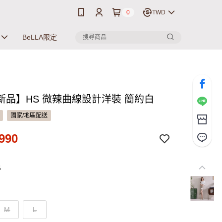
0
TWD
BeLLA限定
新品】HS 微辣曲線設計洋裝 簡約白
國家/地區配送
990
色
M
L