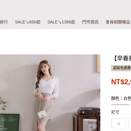
排行
SALE↘666起
SALE↘1388起
門市資訊
會員相關權益
【早春
超取免運費
NT$2,
顏色：白
尺寸
S