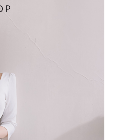
費通知簡訊後14天內，點擊此簡訊中的連結，可透過四大超商
項】
網路銀行／等多元方式進行付款，方視為交易完成。
係由「台灣大哥大股份有限公司」（以下簡稱本公司）所提供，讓
：結帳手續完成當下不需立刻繳費，但若您需要取消訂單，請聯
1取貨
易時，得透過本服務購買商品或服務，並由商店將買賣／分期付
的店家。未經商家同意取消之訂單仍視為有效，需透過AFTEE
金債權讓與本公司後，依約使用本公司帳單繳交帳款。
繳納相關費用。
意付款使用「大哥付你分期」之契約關係目的，商店將以您的個人
否成功請以「AFTEE先享後付 」之結帳頁面顯示為準，若有關於
含姓名、電話或地址）提供予台灣大哥大進項蒐集、處理及利
功／繳費後需取消欲退款等相關疑問，請聯繫「AFTEE先享後
宅配
公司與您本人進行分期帳單所需資料之確認、核對及更正。
援中心」
https://netprotections.freshdesk.com/support/home
戶服務條款，請詳閱以下連結：
https://oppay.tw/userRule
項】
市自取
恩沛科技股份有限公司提供之「AFTEE先享後付」服務完成之
依本服務之必要範圍內提供個人資料，並將交易相關給付款項請
0，滿NT$1,500(含以上)免運費
讓予恩沛科技股份有限公司。
個人資料處理事宜，請瀏覽以下網址：
配送
查看運費
ee.tw/terms/#terms3
年的使用者請事先徵得法定代理人或監護人之同意方可使用
E先享後付」，若未經同意申辦者引起之損失，本公司不負相關責
AFTEE先享後付」時，將依據個別帳號之用戶狀況，依本公司
核予不同之上限額度；若仍有額度不足之情形，本公司將視審查
用戶進行身份認證。
一人註冊多個帳號或使用他人資訊註冊。若發現惡意使用之情
科技股份有限公司將有權停止該用戶之使用額度並採取法律行