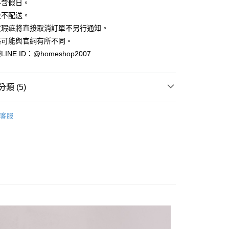
業銀行
彰化商業銀行
不含假日。
小企業銀行
台中商業銀行
庫商業銀行
第一商業銀行
華商業銀行
兆豐國際商業銀行
業儲蓄銀行
台北富邦商業銀行
台灣）商業銀行
華泰商業銀行
流不配送。
業銀行
彰化商業銀行
小企業銀行
台中商業銀行
華商業銀行
兆豐國際商業銀行
業銀行
遠東國際商業銀行
業儲蓄銀行
台北富邦商業銀行
貨瑕疵將直接取消訂單不另行通知。
台灣）商業銀行
華泰商業銀行
小企業銀行
台中商業銀行
業銀行
永豐商業銀行
際商業銀行
臺灣中小企業銀行
業銀行
遠東國際商業銀行
格可能與官網有所不同。
台灣）商業銀行
華泰商業銀行
業銀行
星展（台灣）商業銀行
業銀行
匯豐（台灣）商業銀行
業銀行
永豐商業銀行
NE ID：@homeshop2007
業銀行
遠東國際商業銀行
際商業銀行
中國信託商業銀行
業銀行
聯邦商業銀行
業銀行
星展（台灣）商業銀行
業銀行
永豐商業銀行
天信用卡公司
際商業銀行
元大商業銀行
際商業銀行
中國信託商業銀行
業銀行
星展（台灣）商業銀行
業銀行
玉山商業銀行
天信用卡公司
分期
類 (5)
際商業銀行
中國信託商業銀行
台灣）商業銀行
台新國際商業銀行
天信用卡公司
託商業銀行
台灣樂天信用卡公司
你分期使用說明】
裝、套裝
享後付
由台灣大哥大提供，台灣大哥大用戶可立即使用無須另外申請。
客服
HOP ‧ 品牌全系列
｜連身、洋裝、套裝
式選擇「大哥付你分期」，訂單成立後會自動跳轉到大哥付的交易
證手機門號後，選擇欲分期的期數、繳款截止日，確認付款後即
FTEE先享後付」】
｜婚禮約會 ‧ 好感穿搭
。
先享後付是「在收到商品之後才付款」的支付方式。 讓您購物簡單
准額度、可分期數及費用金額請依後續交易確認頁面所載為準。
心！
品79折起
立30分鐘內，如未前往確認交易或遇審核未通過，訂單將自動取
：不需註冊會員、不需綁卡、不需儲值。
「轉專審核」未通過狀況，表示未達大哥付你分期系統評分，恕
：只要手機號碼，簡訊認證，即可結帳。
｜2026 ‧ WHITE流行色
評估內容。
：先確認商品／服務後，再付款。
式說明】
家取貨
項不併入電信帳單，「大哥付你分期」於每月結算日後寄送繳費提
EE先享後付」結帳流程】
方式選擇「AFTEE先享後付」後，將跳轉至「AFTEE先享後
訊連結打開帳單後，可選擇「超商條碼／台灣大直營門市／銀行轉
頁面，進行簡訊認證並確認金額後，即可完成結帳。
付／iPASS MONEY」等通路繳費。
爾富取貨
成立數日內，您將收到繳費通知簡訊。