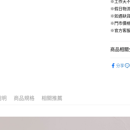
華南商
※工作天
臺灣中
合作金
LINE Pay
國泰世
上海商
匯豐（
※假日物
華南商
臺灣中
國泰世
聯邦商
Apple Pay
上海商
※如遇缺
匯豐（
臺灣中
元大商
兆豐國
聯邦商
※門市價
匯豐（
街口支付
玉山商
台中商
元大商
※官方客服LI
聯邦商
台新國
華泰商
玉山商
悠遊付
元大商
台灣樂
遠東國
台新國
玉山商
永豐商
台灣樂
大哥付你
商品相關分
台新國
星展（
相關說明
台灣樂
中國信
【大哥付
▹連身、洋
AFTEE先
1.本服務
分享
▹HOMES
2.付款方
相關說明
流程，驗
【關於「A
▹獨家企劃
ATM付款
完成交易
AFTEE
3.實際核
便利好安
🔥 HS新
4.訂單成
１．簡單
消。如遇
說明
商品規格
相關推薦
２．便利
▹獨家企劃
運送方式
無法說明
３．安心
【繳款方
付款後全
1.分期款
【「AFT
醒簡訊。
免運費
１．於結帳
2.透過簡
付」結帳
帳／街口支
付款後萊
２．訂單