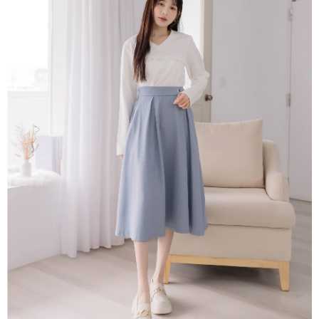
便利好安心！
4.訂單成立30分鐘內，如未前往確認交易或遇審核未通過，訂單將自動取
１．簡單：不需註冊會員、不需綁卡、不需儲值。
運送方式
消。如遇「轉專審核」未通過狀況，表示未達大哥付你分期系統評分，恕無
２．便利：只要手機號碼，簡訊認證，即可結帳。
法說明評估內容。
３．安心：先確認商品／服務後，再付款。
付款後全家取貨
【繳款方式說明】
1.分期款項不併入電信帳單，「大哥付你分期」於每月結算日後寄送繳費提
免運費
【「AFTEE先享後付」結帳流程】
醒簡訊。
１．於結帳方式選擇「AFTEE先享後付」後，將跳轉至「AFTEE先享後付」
2.透過簡訊連結打開帳單後，可選擇「超商條碼／台灣大直營門市／銀行轉
付款後萊爾富取貨
結帳頁面，進行簡訊認證並確認金額後，即可完成結帳。
帳／街口支付／iPASS MONEY」等通路繳費。
２．訂單成立數日內，您將收到繳費通知簡訊。
免運費
３．收到繳費通知簡訊後14天內，點擊此簡訊中的連結，可透過四大超商／
【注意事項】
ATM／網路銀行／等多元方式進行付款，方視為交易完成。
付款後7-11取貨
1.本服務係由「台灣大哥大股份有限公司」（以下簡稱本公司）所提供，讓
※ 請注意：結帳手續完成當下不需立刻繳費，但若您需要取消訂單，請聯絡
用戶於交易時，得透過本服務購買商品或服務，並由商店將買賣／分期付款
免運費
購買商品的店家。未經商家同意取消之訂單仍視為有效，需透過AFTEE先享
買賣價金債權讓與本公司後，依約使用本公司帳單繳交帳款。
後付繳納相關費用。
2.基於同意付款使用「大哥付你分期」之契約關係目的，商店將以您的個人
一般商品宅配
※ 交易是否成功請以「AFTEE先享後付 」之結帳頁面顯示為準，若有關於
資料（包含姓名、電話或地址）提供予台灣大哥大進項蒐集、處理及利用，
是否繳費成功／繳費後需取消欲退款等相關疑問，請聯繫「AFTEE先享後付
免運費
由本公司與您本人進行分期帳單所需資料之確認、核對及更正。
客戶支援中心」
https://netprotections.freshdesk.com/support/home
3.完整用戶服務條款，請詳閱以下連結：
https://oppay.tw/userRule
付款後門市自取
【注意事項】
１．透過由恩沛科技股份有限公司提供之「AFTEE先享後付」服務完成之交
每筆NT$80，滿NT$1,500(含以上)免運費
易，需依本服務之必要範圍內提供個人資料，並將交易相關給付款項請求債
權轉讓予恩沛科技股份有限公司。
國家/地區配送
查看運費
２．關於個人資料處理事宜，請瀏覽以下網址：
https://aftee.tw/terms/#terms3
３．未成年的使用者請事先徵得法定代理人或監護人之同意方可使用