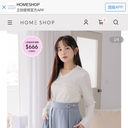
HOMESHOP
開啟APP
立刻使用官方APP
0
1
/
4