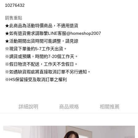
信用卡分期付款
10276432
3 期 0 利率 每期
NT$222
21家銀行
銷售重點
6 期 0 利率 每期
NT$111
21家銀行
合作金庫商業銀行
第一商業銀行
★此商品為活動特價商品，不適用退貨
華南商業銀行
彰化商業銀行
12 期 0 利率 每期
NT$55
21家銀行
合作金庫商業銀行
第一商業銀行
★如有退貨需求請聯繫LINE客服@homeshop2007
上海商業儲蓄銀行
台北富邦商業銀行
華南商業銀行
彰化商業銀行
24 期 0 利率 每期
NT$27
20家銀行
合作金庫商業銀行
第一商業銀行
國泰世華商業銀行
兆豐國際商業銀行
★活動期間出貨時間可能調整，請見諒
上海商業儲蓄銀行
台北富邦商業銀行
華南商業銀行
彰化商業銀行
臺灣中小企業銀行
台中商業銀行
合作金庫商業銀行
第一商業銀行
※現貨下單後約5-7工作天出貨。
LINE Pay
國泰世華商業銀行
兆豐國際商業銀行
上海商業儲蓄銀行
台北富邦商業銀行
匯豐（台灣）商業銀行
華泰商業銀行
華南商業銀行
彰化商業銀行
臺灣中小企業銀行
台中商業銀行
※調貨或預購，時間約7-20個工作天。
國泰世華商業銀行
兆豐國際商業銀行
聯邦商業銀行
遠東國際商業銀行
Apple Pay
上海商業儲蓄銀行
台北富邦商業銀行
匯豐（台灣）商業銀行
華泰商業銀行
※假日物流不配送，工作天不含假日。
臺灣中小企業銀行
台中商業銀行
元大商業銀行
永豐商業銀行
兆豐國際商業銀行
臺灣中小企業銀行
聯邦商業銀行
遠東國際商業銀行
匯豐（台灣）商業銀行
華泰商業銀行
※如遇缺貨瑕疵將直接取消訂單不另行通知。
街口支付
玉山商業銀行
星展（台灣）商業銀行
台中商業銀行
匯豐（台灣）商業銀行
元大商業銀行
永豐商業銀行
聯邦商業銀行
遠東國際商業銀行
※HS保留接受及取消訂單之權利
台新國際商業銀行
中國信託商業銀行
華泰商業銀行
聯邦商業銀行
玉山商業銀行
星展（台灣）商業銀行
悠遊付
元大商業銀行
永豐商業銀行
台灣樂天信用卡公司
遠東國際商業銀行
元大商業銀行
台新國際商業銀行
中國信託商業銀行
玉山商業銀行
星展（台灣）商業銀行
永豐商業銀行
玉山商業銀行
台灣樂天信用卡公司
大哥付你分期
台新國際商業銀行
中國信託商業銀行
星展（台灣）商業銀行
台新國際商業銀行
相關說明
台灣樂天信用卡公司
中國信託商業銀行
台灣樂天信用卡公司
詳細說明
商品規格
相關推薦
【大哥付你分期使用說明】
AFTEE先享後付
1.本服務由台灣大哥大提供，台灣大哥大用戶可立即使用無須另外申請。
2.付款方式選擇「大哥付你分期」，訂單成立後會自動跳轉到大哥付的交易
相關說明
流程，驗證手機門號後，選擇欲分期的期數、繳款截止日，確認付款後即完
【關於「AFTEE先享後付」】
成交易。
ATM付款
AFTEE先享後付是「在收到商品之後才付款」的支付方式。 讓您購物簡單
3.實際核准額度、可分期數及費用金額請依後續交易確認頁面所載為準。