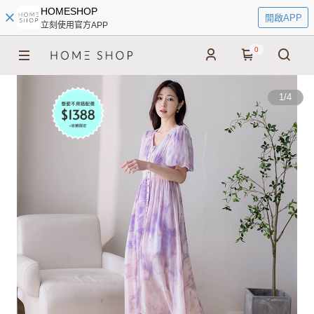
HOMESHOP
開啟APP
立刻使用官方APP
0
1
/
4