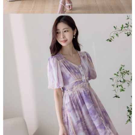
每筆NT$85，滿NT$1,500(含以上)免運費
https://aftee.tw/terms/#terms3
３．未成年的使用者請事先徵得法定代理人或監護人之同意方可使用
一般商品宅配
「AFTEE先享後付」，若未經同意申辦者引起之損失，本公司不負相關責
任。
免運費
４．使用「AFTEE先享後付」時，將依據個別帳號之用戶狀況，依本公司即
時審查核予不同之上限額度；若仍有額度不足之情形，本公司將視審查結果
請求用戶進行身份認證。
５．嚴禁一人註冊多個帳號或使用他人資訊註冊。若發現惡意使用之情形，
恩沛科技股份有限公司將有權停止該用戶之使用額度並採取法律行動。