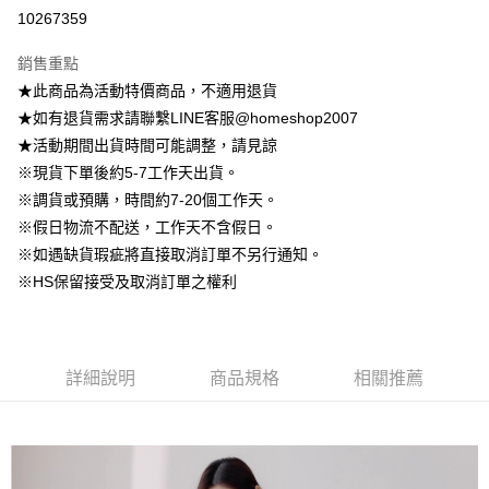
信用卡分期付款
10267359
3 期 0 利率 每期
NT$462
21家銀行
銷售重點
6 期 0 利率 每期
NT$231
21家銀行
合作金庫商業銀行
第一商業銀行
★此商品為活動特價商品，不適用退貨
華南商業銀行
彰化商業銀行
12 期 0 利率 每期
NT$115
21家銀行
合作金庫商業銀行
第一商業銀行
★如有退貨需求請聯繫LINE客服@homeshop2007
上海商業儲蓄銀行
台北富邦商業銀行
華南商業銀行
彰化商業銀行
24 期 0 利率 每期
NT$57
20家銀行
合作金庫商業銀行
第一商業銀行
國泰世華商業銀行
兆豐國際商業銀行
★活動期間出貨時間可能調整，請見諒
上海商業儲蓄銀行
台北富邦商業銀行
華南商業銀行
彰化商業銀行
臺灣中小企業銀行
台中商業銀行
合作金庫商業銀行
第一商業銀行
※現貨下單後約5-7工作天出貨。
LINE Pay
國泰世華商業銀行
兆豐國際商業銀行
上海商業儲蓄銀行
台北富邦商業銀行
匯豐（台灣）商業銀行
華泰商業銀行
華南商業銀行
彰化商業銀行
臺灣中小企業銀行
台中商業銀行
※調貨或預購，時間約7-20個工作天。
國泰世華商業銀行
兆豐國際商業銀行
聯邦商業銀行
遠東國際商業銀行
Apple Pay
上海商業儲蓄銀行
台北富邦商業銀行
匯豐（台灣）商業銀行
華泰商業銀行
※假日物流不配送，工作天不含假日。
臺灣中小企業銀行
台中商業銀行
元大商業銀行
永豐商業銀行
兆豐國際商業銀行
臺灣中小企業銀行
聯邦商業銀行
遠東國際商業銀行
匯豐（台灣）商業銀行
華泰商業銀行
※如遇缺貨瑕疵將直接取消訂單不另行通知。
街口支付
玉山商業銀行
星展（台灣）商業銀行
台中商業銀行
匯豐（台灣）商業銀行
元大商業銀行
永豐商業銀行
聯邦商業銀行
遠東國際商業銀行
※HS保留接受及取消訂單之權利
台新國際商業銀行
中國信託商業銀行
華泰商業銀行
聯邦商業銀行
玉山商業銀行
星展（台灣）商業銀行
悠遊付
元大商業銀行
永豐商業銀行
台灣樂天信用卡公司
遠東國際商業銀行
元大商業銀行
台新國際商業銀行
中國信託商業銀行
玉山商業銀行
星展（台灣）商業銀行
永豐商業銀行
玉山商業銀行
台灣樂天信用卡公司
Google Pay
台新國際商業銀行
中國信託商業銀行
星展（台灣）商業銀行
台新國際商業銀行
台灣樂天信用卡公司
中國信託商業銀行
台灣樂天信用卡公司
大哥付你分期
詳細說明
商品規格
相關推薦
相關說明
【大哥付你分期使用說明】
AFTEE先享後付
1.本服務由台灣大哥大提供，台灣大哥大用戶可立即使用無須另外申請。
2.付款方式選擇「大哥付你分期」，訂單成立後會自動跳轉到大哥付的交易
相關說明
流程，驗證手機門號後，選擇欲分期的期數、繳款截止日，確認付款後即完