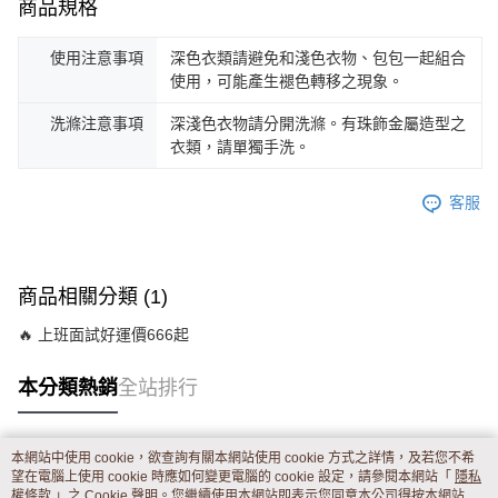
商品規格
使用注意事項
深色衣類請避免和淺色衣物、包包一起組合
使用，可能產生褪色轉移之現象。
洗滌注意事項
深淺色衣物請分開洗滌。有珠飾金屬造型之
衣類，請單獨手洗。
客服
商品相關分類 (1)
🔥 上班面試好運價666起
本分類熱銷
全站排行
本網站中使用 cookie，欲查詢有關本網站使用 cookie 方式之詳情，及若您不希
熱門標籤
望在電腦上使用 cookie 時應如何變更電腦的 cookie 設定，請參閱本網站「
隱私
權條款
」之 Cookie 聲明。您繼續使用本網站即表示您同意本公司得按本網站使