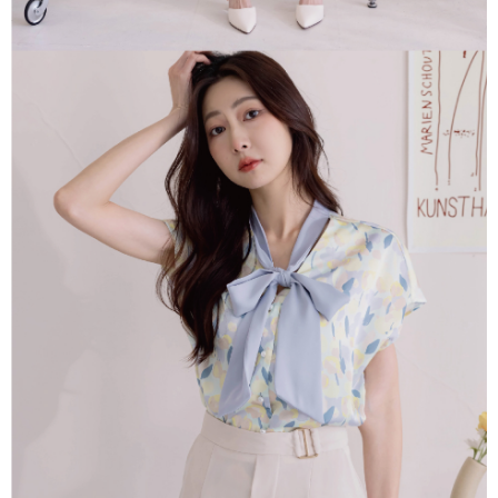
每筆NT$85，滿NT$1,500(含以上)免運費
https://aftee.tw/terms/#terms3
３．未成年的使用者請事先徵得法定代理人或監護人之同意方可使用
一般商品宅配
「AFTEE先享後付」，若未經同意申辦者引起之損失，本公司不負相關責
任。
免運費
４．使用「AFTEE先享後付」時，將依據個別帳號之用戶狀況，依本公司即
時審查核予不同之上限額度；若仍有額度不足之情形，本公司將視審查結果
請求用戶進行身份認證。
５．嚴禁一人註冊多個帳號或使用他人資訊註冊。若發現惡意使用之情形，
恩沛科技股份有限公司將有權停止該用戶之使用額度並採取法律行動。