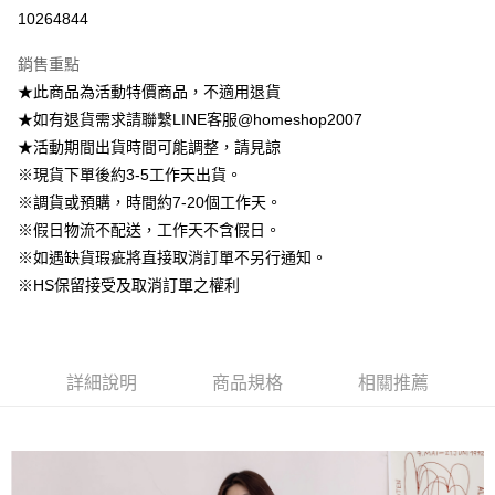
信用卡分期付款
10264844
3 期 0 利率 每期
NT$222
21家銀行
銷售重點
6 期 0 利率 每期
NT$111
21家銀行
合作金庫商業銀行
第一商業銀行
★此商品為活動特價商品，不適用退貨
華南商業銀行
彰化商業銀行
12 期 0 利率 每期
NT$55
21家銀行
合作金庫商業銀行
第一商業銀行
★如有退貨需求請聯繫LINE客服@homeshop2007
上海商業儲蓄銀行
台北富邦商業銀行
華南商業銀行
彰化商業銀行
24 期 0 利率 每期
NT$27
20家銀行
合作金庫商業銀行
第一商業銀行
國泰世華商業銀行
兆豐國際商業銀行
★活動期間出貨時間可能調整，請見諒
上海商業儲蓄銀行
台北富邦商業銀行
華南商業銀行
彰化商業銀行
臺灣中小企業銀行
台中商業銀行
合作金庫商業銀行
第一商業銀行
※現貨下單後約3-5工作天出貨。
LINE Pay
國泰世華商業銀行
兆豐國際商業銀行
上海商業儲蓄銀行
台北富邦商業銀行
匯豐（台灣）商業銀行
華泰商業銀行
華南商業銀行
彰化商業銀行
臺灣中小企業銀行
台中商業銀行
※調貨或預購，時間約7-20個工作天。
國泰世華商業銀行
兆豐國際商業銀行
聯邦商業銀行
遠東國際商業銀行
Apple Pay
上海商業儲蓄銀行
台北富邦商業銀行
匯豐（台灣）商業銀行
華泰商業銀行
※假日物流不配送，工作天不含假日。
臺灣中小企業銀行
台中商業銀行
元大商業銀行
永豐商業銀行
兆豐國際商業銀行
臺灣中小企業銀行
聯邦商業銀行
遠東國際商業銀行
匯豐（台灣）商業銀行
華泰商業銀行
※如遇缺貨瑕疵將直接取消訂單不另行通知。
街口支付
玉山商業銀行
星展（台灣）商業銀行
台中商業銀行
匯豐（台灣）商業銀行
元大商業銀行
永豐商業銀行
聯邦商業銀行
遠東國際商業銀行
※HS保留接受及取消訂單之權利
台新國際商業銀行
中國信託商業銀行
華泰商業銀行
聯邦商業銀行
玉山商業銀行
星展（台灣）商業銀行
悠遊付
元大商業銀行
永豐商業銀行
台灣樂天信用卡公司
遠東國際商業銀行
元大商業銀行
台新國際商業銀行
中國信託商業銀行
玉山商業銀行
星展（台灣）商業銀行
永豐商業銀行
玉山商業銀行
台灣樂天信用卡公司
Google Pay
台新國際商業銀行
中國信託商業銀行
星展（台灣）商業銀行
台新國際商業銀行
台灣樂天信用卡公司
中國信託商業銀行
台灣樂天信用卡公司
大哥付你分期
詳細說明
商品規格
相關推薦
相關說明
【大哥付你分期使用說明】
AFTEE先享後付
1.本服務由台灣大哥大提供，台灣大哥大用戶可立即使用無須另外申請。
2.付款方式選擇「大哥付你分期」，訂單成立後會自動跳轉到大哥付的交易
相關說明
流程，驗證手機門號後，選擇欲分期的期數、繳款截止日，確認付款後即完