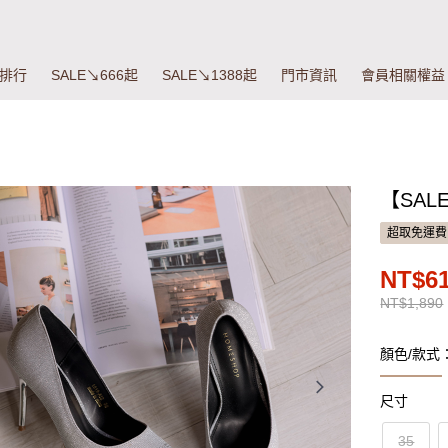
排行
SALE↘666起
SALE↘1388起
門市資訊
會員相關權益
【SAL
超取免運費
NT$6
NT$1,890
顏色/款式
尺寸
35