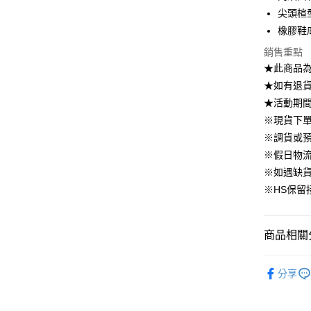
國泰世
上海商
尖頭楦
華南商
臺灣中
合作金
LINE Pay
國泰世
上海商
橡膠鞋
匯豐（
華南商
臺灣中
國泰世
聯邦商
Apple Pay
上海商
銷售重點
匯豐（
臺灣中
元大商
兆豐國
聯邦商
★此商品
匯豐（
街口支付
玉山商
台中商
元大商
★如有退貨需
聯邦商
台新國
華泰商
玉山商
悠遊付
元大商
★活動期
台灣樂
遠東國
台新國
玉山商
※現貨下單
永豐商
台灣樂
大哥付你
台新國
星展（
※調貨或預
相關說明
台灣樂
中國信
※假日物
【大哥付
AFTEE先
1.本服務
※如遇缺
2.付款方
相關說明
※HS保留
流程，驗
【關於「A
ATM付款
完成交易
AFTEE
3.實際核
便利好安
4.訂單成
１．簡單
商品相關分
消。如遇
２．便利
運送方式
無法說明
３．安心
▹SHOES
【繳款方
分享
付款後全
1.分期款
【「AFT
▹獨家企劃
醒簡訊。
免運費
１．於結帳
2.透過簡
🔥 鞋款福
付」結帳