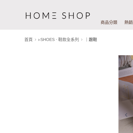
商品分類
熱銷
首頁
▹SHOES ‧ 鞋款全系列
｜跟鞋