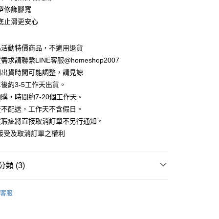
華商業銀行
兆豐國際商業銀行
業儲蓄銀行
台北富邦商業銀行
型修飾腳寬
業銀行
彰化商業銀行
小企業銀行
台中商業銀行
庫商業銀行
第一商業銀行
華商業銀行
兆豐國際商業銀行
業儲蓄銀行
台北富邦商業銀行
底止滑更安心
台灣）商業銀行
華泰商業銀行
業銀行
彰化商業銀行
小企業銀行
台中商業銀行
華商業銀行
兆豐國際商業銀行
業銀行
遠東國際商業銀行
業儲蓄銀行
台北富邦商業銀行
台灣）商業銀行
華泰商業銀行
小企業銀行
台中商業銀行
業銀行
永豐商業銀行
際商業銀行
臺灣中小企業銀行
業銀行
遠東國際商業銀行
為活動特價商品，不適用退貨
台灣）商業銀行
華泰商業銀行
業銀行
星展（台灣）商業銀行
業銀行
匯豐（台灣）商業銀行
業銀行
永豐商業銀行
求請聯繫LINE客服@homeshop2007
業銀行
遠東國際商業銀行
際商業銀行
中國信託商業銀行
業銀行
聯邦商業銀行
業銀行
星展（台灣）商業銀行
業銀行
永豐商業銀行
間出貨時間可能調整，請見諒
天信用卡公司
際商業銀行
元大商業銀行
際商業銀行
中國信託商業銀行
業銀行
星展（台灣）商業銀行
後約3-5工作天出貨。
業銀行
玉山商業銀行
天信用卡公司
分期
際商業銀行
中國信託商業銀行
台灣）商業銀行
台新國際商業銀行
購，時間約7-20個工作天。
天信用卡公司
託商業銀行
台灣樂天信用卡公司
流不配送，工作天不含假日。
你分期使用說明】
享後付
由台灣大哥大提供，台灣大哥大用戶可立即使用無須另外申請。
貨瑕疵將直接取消訂單不另行通知。
式選擇「大哥付你分期」，訂單成立後會自動跳轉到大哥付的交易
接受及取消訂單之權利
證手機門號後，選擇欲分期的期數、繳款截止日，確認付款後即
FTEE先享後付」】
。
先享後付是「在收到商品之後才付款」的支付方式。 讓您購物簡單
准額度、可分期數及費用金額請依後續交易確認頁面所載為準。
心！
立30分鐘內，如未前往確認交易或遇審核未通過，訂單將自動取
：不需註冊會員、不需綁卡、不需儲值。
類 (3)
「轉專審核」未通過狀況，表示未達大哥付你分期系統評分，恕
：只要手機號碼，簡訊認證，即可結帳。
評估內容。
：先確認商品／服務後，再付款。
 ‧ 鞋款全系列
｜跟鞋
式說明】
客服
家取貨
項不併入電信帳單，「大哥付你分期」於每月結算日後寄送繳費提
EE先享後付」結帳流程】
｜婚禮約會 ‧ 好感穿搭
方式選擇「AFTEE先享後付」後，將跳轉至「AFTEE先享後
訊連結打開帳單後，可選擇「超商條碼／台灣大直營門市／銀行轉
利品$618起
頁面，進行簡訊認證並確認金額後，即可完成結帳。