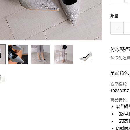
數量
付款與運
超取免運
付款方式
商品特色
信用卡一
商品編號
10233657
信用卡分
商品特色
3 期 
奢華鑽
6 期 
合作金
【版型
華南商
12 期
【跟高】
合作金
上海商
華南商
閃鑽面
24 期
合作金