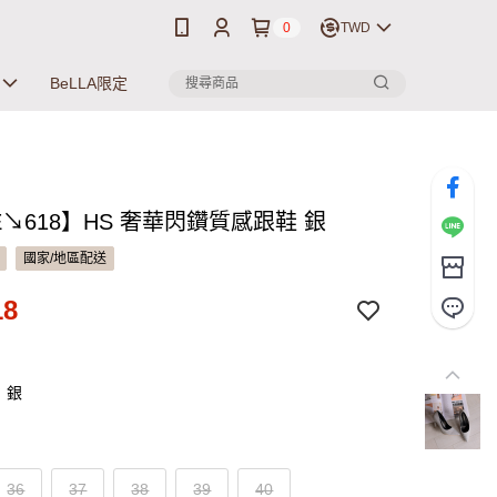
0
TWD
BeLLA限定
E↘618】HS 奢華閃鑽質感跟鞋 銀
國家/地區配送
18
：銀
36
37
38
39
40