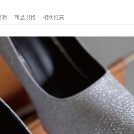
帳／街口支
付款後萊
２．訂單
３．收到繳
免運費
【注意事
／ATM／
說明
商品規格
相關推薦
1.本服務
※ 請注意
付款後7-1
用戶於交
絡購買商品
款買賣價
先享後付
免運費
2.基於同
※ 交易是
資料（包
是否繳費成
一般商品
用，由本
付客戶支
免運費
3.完整用
【注意事
付款後門
１．透過由
交易，需
每筆NT$8
求債權轉
２．關於
國家/地區
https://aft
３．未成
「AFTE
任。
４．使用「
即時審查
結果請求
５．嚴禁
形，恩沛
動。