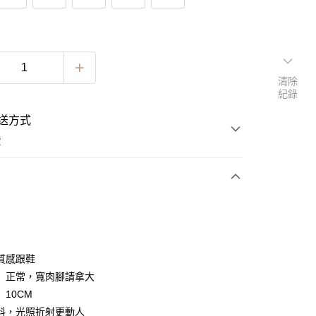
清除
紀錄
送方式
費
次付款
期付款
0 利率 每期
NT$206
21家銀行
質感跟鞋
0 利率 每期
NT$103
21家銀行
庫商業銀行
第一商業銀行
】正常，寬肉腳請拿大
業銀行
彰化商業銀行
 0 利率 每期
NT$51
21家銀行
10CM
庫商業銀行
第一商業銀行
業儲蓄銀行
台北富邦商業銀行
業銀行
彰化商業銀行
料，光照折射更動人
 0 利率 每期
NT$25
20家銀行
庫商業銀行
第一商業銀行