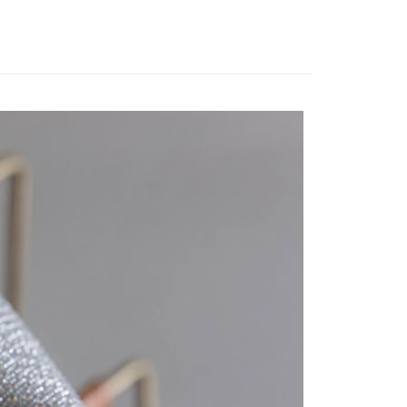
付／iPASS MONEY」等通路繳費。
爾富取貨
成立數日內，您將收到繳費通知簡訊。
費通知簡訊後14天內，點擊此簡訊中的連結，可透過四大超商
項】
網路銀行／等多元方式進行付款，方視為交易完成。
係由「台灣大哥大股份有限公司」（以下簡稱本公司）所提供，讓
：結帳手續完成當下不需立刻繳費，但若您需要取消訂單，請聯
1取貨
易時，得透過本服務購買商品或服務，並由商店將買賣／分期付
的店家。未經商家同意取消之訂單仍視為有效，需透過AFTEE
金債權讓與本公司後，依約使用本公司帳單繳交帳款。
繳納相關費用。
意付款使用「大哥付你分期」之契約關係目的，商店將以您的個人
否成功請以「AFTEE先享後付 」之結帳頁面顯示為準，若有關於
含姓名、電話或地址）提供予台灣大哥大進項蒐集、處理及利
功／繳費後需取消欲退款等相關疑問，請聯繫「AFTEE先享後
宅配
公司與您本人進行分期帳單所需資料之確認、核對及更正。
援中心」
https://netprotections.freshdesk.com/support/home
戶服務條款，請詳閱以下連結：
https://oppay.tw/userRule
項】
市自取
恩沛科技股份有限公司提供之「AFTEE先享後付」服務完成之
依本服務之必要範圍內提供個人資料，並將交易相關給付款項請
0，滿NT$1,500(含以上)免運費
讓予恩沛科技股份有限公司。
個人資料處理事宜，請瀏覽以下網址：
配送
查看運費
ee.tw/terms/#terms3
年的使用者請事先徵得法定代理人或監護人之同意方可使用
E先享後付」，若未經同意申辦者引起之損失，本公司不負相關責
AFTEE先享後付」時，將依據個別帳號之用戶狀況，依本公司
核予不同之上限額度；若仍有額度不足之情形，本公司將視審查
用戶進行身份認證。
一人註冊多個帳號或使用他人資訊註冊。若發現惡意使用之情
科技股份有限公司將有權停止該用戶之使用額度並採取法律行