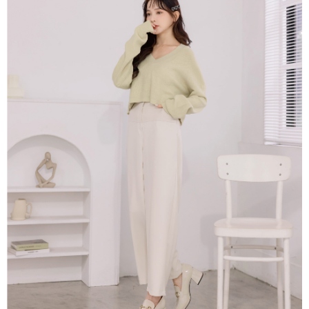
便利好安心！
4.訂單成立30分鐘內，如未前往確認交易或遇審核未通過，訂單將自動取
１．簡單：不需註冊會員、不需綁卡、不需儲值。
運送方式
消。如遇「轉專審核」未通過狀況，表示未達大哥付你分期系統評分，恕無
２．便利：只要手機號碼，簡訊認證，即可結帳。
法說明評估內容。
３．安心：先確認商品／服務後，再付款。
付款後全家取貨
【繳款方式說明】
1.分期款項不併入電信帳單，「大哥付你分期」於每月結算日後寄送繳費提
免運費
【「AFTEE先享後付」結帳流程】
醒簡訊。
１．於結帳方式選擇「AFTEE先享後付」後，將跳轉至「AFTEE先享後付」
2.透過簡訊連結打開帳單後，可選擇「超商條碼／台灣大直營門市／銀行轉
付款後萊爾富取貨
結帳頁面，進行簡訊認證並確認金額後，即可完成結帳。
帳／街口支付／iPASS MONEY」等通路繳費。
２．訂單成立數日內，您將收到繳費通知簡訊。
免運費
３．收到繳費通知簡訊後14天內，點擊此簡訊中的連結，可透過四大超商／
【注意事項】
ATM／網路銀行／等多元方式進行付款，方視為交易完成。
付款後7-11取貨
1.本服務係由「台灣大哥大股份有限公司」（以下簡稱本公司）所提供，讓
※ 請注意：結帳手續完成當下不需立刻繳費，但若您需要取消訂單，請聯絡
用戶於交易時，得透過本服務購買商品或服務，並由商店將買賣／分期付款
免運費
購買商品的店家。未經商家同意取消之訂單仍視為有效，需透過AFTEE先享
買賣價金債權讓與本公司後，依約使用本公司帳單繳交帳款。
後付繳納相關費用。
2.基於同意付款使用「大哥付你分期」之契約關係目的，商店將以您的個人
一般商品宅配
※ 交易是否成功請以「AFTEE先享後付 」之結帳頁面顯示為準，若有關於
資料（包含姓名、電話或地址）提供予台灣大哥大進項蒐集、處理及利用，
是否繳費成功／繳費後需取消欲退款等相關疑問，請聯繫「AFTEE先享後付
免運費
由本公司與您本人進行分期帳單所需資料之確認、核對及更正。
客戶支援中心」
https://netprotections.freshdesk.com/support/home
3.完整用戶服務條款，請詳閱以下連結：
https://oppay.tw/userRule
付款後門市自取
【注意事項】
１．透過由恩沛科技股份有限公司提供之「AFTEE先享後付」服務完成之交
每筆NT$80，滿NT$1,500(含以上)免運費
易，需依本服務之必要範圍內提供個人資料，並將交易相關給付款項請求債
權轉讓予恩沛科技股份有限公司。
國家/地區配送
查看運費
２．關於個人資料處理事宜，請瀏覽以下網址：
https://aftee.tw/terms/#terms3
３．未成年的使用者請事先徵得法定代理人或監護人之同意方可使用