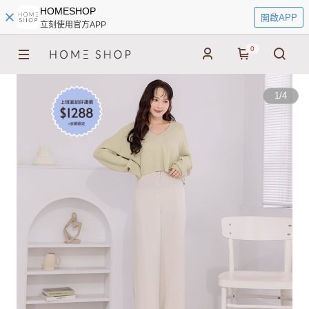
HOMESHOP
開啟APP
立刻使用官方APP
0
1
/
4