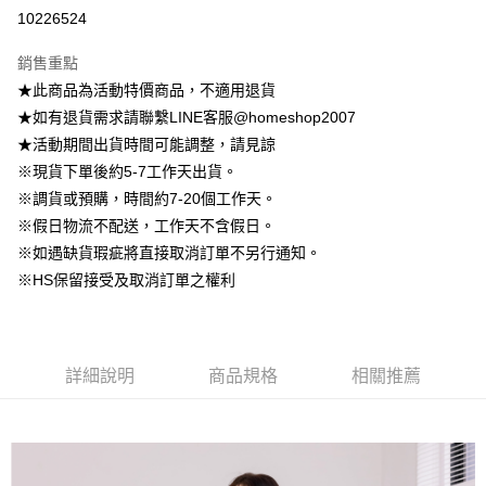
信用卡分期付款
10226524
3 期 0 利率 每期
NT$429
21家銀行
銷售重點
6 期 0 利率 每期
NT$214
21家銀行
合作金庫商業銀行
第一商業銀行
★此商品為活動特價商品，不適用退貨
華南商業銀行
彰化商業銀行
12 期 0 利率 每期
NT$107
21家銀行
合作金庫商業銀行
第一商業銀行
★如有退貨需求請聯繫LINE客服@homeshop2007
上海商業儲蓄銀行
台北富邦商業銀行
華南商業銀行
彰化商業銀行
24 期 0 利率 每期
NT$53
20家銀行
合作金庫商業銀行
第一商業銀行
國泰世華商業銀行
兆豐國際商業銀行
★活動期間出貨時間可能調整，請見諒
上海商業儲蓄銀行
台北富邦商業銀行
華南商業銀行
彰化商業銀行
臺灣中小企業銀行
台中商業銀行
合作金庫商業銀行
第一商業銀行
※現貨下單後約5-7工作天出貨。
LINE Pay
國泰世華商業銀行
兆豐國際商業銀行
上海商業儲蓄銀行
台北富邦商業銀行
匯豐（台灣）商業銀行
華泰商業銀行
華南商業銀行
彰化商業銀行
臺灣中小企業銀行
台中商業銀行
※調貨或預購，時間約7-20個工作天。
國泰世華商業銀行
兆豐國際商業銀行
聯邦商業銀行
遠東國際商業銀行
Apple Pay
上海商業儲蓄銀行
台北富邦商業銀行
匯豐（台灣）商業銀行
華泰商業銀行
※假日物流不配送，工作天不含假日。
臺灣中小企業銀行
台中商業銀行
元大商業銀行
永豐商業銀行
兆豐國際商業銀行
臺灣中小企業銀行
聯邦商業銀行
遠東國際商業銀行
匯豐（台灣）商業銀行
華泰商業銀行
※如遇缺貨瑕疵將直接取消訂單不另行通知。
街口支付
玉山商業銀行
星展（台灣）商業銀行
台中商業銀行
匯豐（台灣）商業銀行
元大商業銀行
永豐商業銀行
聯邦商業銀行
遠東國際商業銀行
※HS保留接受及取消訂單之權利
台新國際商業銀行
中國信託商業銀行
華泰商業銀行
聯邦商業銀行
玉山商業銀行
星展（台灣）商業銀行
悠遊付
元大商業銀行
永豐商業銀行
台灣樂天信用卡公司
遠東國際商業銀行
元大商業銀行
台新國際商業銀行
中國信託商業銀行
玉山商業銀行
星展（台灣）商業銀行
永豐商業銀行
玉山商業銀行
台灣樂天信用卡公司
大哥付你分期
台新國際商業銀行
中國信託商業銀行
星展（台灣）商業銀行
台新國際商業銀行
相關說明
台灣樂天信用卡公司
中國信託商業銀行
台灣樂天信用卡公司
詳細說明
商品規格
相關推薦
【大哥付你分期使用說明】
AFTEE先享後付
1.本服務由台灣大哥大提供，台灣大哥大用戶可立即使用無須另外申請。
2.付款方式選擇「大哥付你分期」，訂單成立後會自動跳轉到大哥付的交易
相關說明
流程，驗證手機門號後，選擇欲分期的期數、繳款截止日，確認付款後即完
【關於「AFTEE先享後付」】
成交易。
ATM付款
AFTEE先享後付是「在收到商品之後才付款」的支付方式。 讓您購物簡單
3.實際核准額度、可分期數及費用金額請依後續交易確認頁面所載為準。