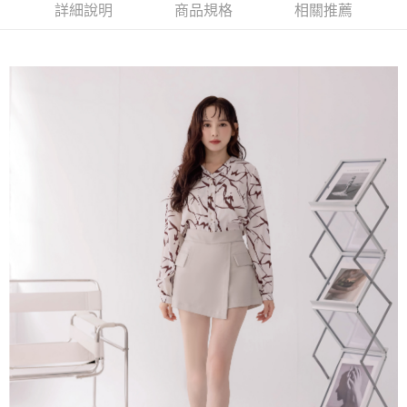
台灣樂天信用卡公司
中國信託商業銀行
台灣樂天信用卡公司
詳細說明
商品規格
相關推薦
【大哥付你分期使用說明】
AFTEE先享後付
1.本服務由台灣大哥大提供，台灣大哥大用戶可立即使用無須另外申請。
2.付款方式選擇「大哥付你分期」，訂單成立後會自動跳轉到大哥付的交易
相關說明
流程，驗證手機門號後，選擇欲分期的期數、繳款截止日，確認付款後即完
【關於「AFTEE先享後付」】
成交易。
ATM付款
AFTEE先享後付是「在收到商品之後才付款」的支付方式。 讓您購物簡單
3.實際核准額度、可分期數及費用金額請依後續交易確認頁面所載為準。
便利好安心！
4.訂單成立30分鐘內，如未前往確認交易或遇審核未通過，訂單將自動取
１．簡單：不需註冊會員、不需綁卡、不需儲值。
運送方式
消。如遇「轉專審核」未通過狀況，表示未達大哥付你分期系統評分，恕無
２．便利：只要手機號碼，簡訊認證，即可結帳。
法說明評估內容。
３．安心：先確認商品／服務後，再付款。
付款後全家取貨
【繳款方式說明】
1.分期款項不併入電信帳單，「大哥付你分期」於每月結算日後寄送繳費提
免運費
【「AFTEE先享後付」結帳流程】
醒簡訊。
１．於結帳方式選擇「AFTEE先享後付」後，將跳轉至「AFTEE先享後付」
2.透過簡訊連結打開帳單後，可選擇「超商條碼／台灣大直營門市／銀行轉
付款後萊爾富取貨
結帳頁面，進行簡訊認證並確認金額後，即可完成結帳。
帳／街口支付／iPASS MONEY」等通路繳費。
２．訂單成立數日內，您將收到繳費通知簡訊。
免運費
３．收到繳費通知簡訊後14天內，點擊此簡訊中的連結，可透過四大超商／
【注意事項】
ATM／網路銀行／等多元方式進行付款，方視為交易完成。
付款後7-11取貨
1.本服務係由「台灣大哥大股份有限公司」（以下簡稱本公司）所提供，讓
※ 請注意：結帳手續完成當下不需立刻繳費，但若您需要取消訂單，請聯絡
用戶於交易時，得透過本服務購買商品或服務，並由商店將買賣／分期付款
免運費
購買商品的店家。未經商家同意取消之訂單仍視為有效，需透過AFTEE先享
買賣價金債權讓與本公司後，依約使用本公司帳單繳交帳款。
後付繳納相關費用。
2.基於同意付款使用「大哥付你分期」之契約關係目的，商店將以您的個人
一般商品宅配
※ 交易是否成功請以「AFTEE先享後付 」之結帳頁面顯示為準，若有關於
資料（包含姓名、電話或地址）提供予台灣大哥大進項蒐集、處理及利用，
是否繳費成功／繳費後需取消欲退款等相關疑問，請聯繫「AFTEE先享後付
免運費
由本公司與您本人進行分期帳單所需資料之確認、核對及更正。
客戶支援中心」
https://netprotections.freshdesk.com/support/home
3.完整用戶服務條款，請詳閱以下連結：
https://oppay.tw/userRule
付款後門市自取
【注意事項】