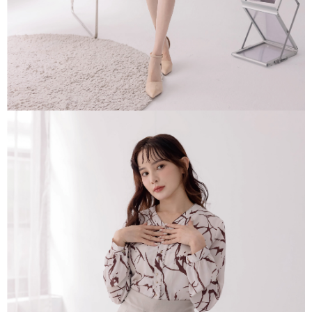
１．透過由恩沛科技股份有限公司提供之「AFTEE先享後付」服務完成之交
每筆NT$80，滿NT$1,500(含以上)免運費
易，需依本服務之必要範圍內提供個人資料，並將交易相關給付款項請求債
權轉讓予恩沛科技股份有限公司。
國家/地區配送
查看運費
２．關於個人資料處理事宜，請瀏覽以下網址：
https://aftee.tw/terms/#terms3
３．未成年的使用者請事先徵得法定代理人或監護人之同意方可使用
「AFTEE先享後付」，若未經同意申辦者引起之損失，本公司不負相關責
任。
４．使用「AFTEE先享後付」時，將依據個別帳號之用戶狀況，依本公司即
時審查核予不同之上限額度；若仍有額度不足之情形，本公司將視審查結果
請求用戶進行身份認證。
５．嚴禁一人註冊多個帳號或使用他人資訊註冊。若發現惡意使用之情形，
恩沛科技股份有限公司將有權停止該用戶之使用額度並採取法律行動。