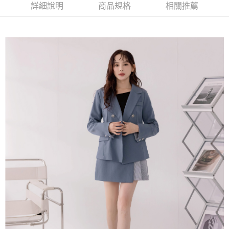
台灣樂天信用卡公司
中國信託商業銀行
台灣樂天信用卡公司
詳細說明
商品規格
相關推薦
【大哥付你分期使用說明】
AFTEE先享後付
1.本服務由台灣大哥大提供，台灣大哥大用戶可立即使用無須另外申請。
2.付款方式選擇「大哥付你分期」，訂單成立後會自動跳轉到大哥付的交易
相關說明
流程，驗證手機門號後，選擇欲分期的期數、繳款截止日，確認付款後即完
【關於「AFTEE先享後付」】
成交易。
ATM付款
AFTEE先享後付是「在收到商品之後才付款」的支付方式。 讓您購物簡單
3.實際核准額度、可分期數及費用金額請依後續交易確認頁面所載為準。
便利好安心！
4.訂單成立30分鐘內，如未前往確認交易或遇審核未通過，訂單將自動取
１．簡單：不需註冊會員、不需綁卡、不需儲值。
運送方式
消。如遇「轉專審核」未通過狀況，表示未達大哥付你分期系統評分，恕無
２．便利：只要手機號碼，簡訊認證，即可結帳。
法說明評估內容。
３．安心：先確認商品／服務後，再付款。
付款後全家取貨
【繳款方式說明】
1.分期款項不併入電信帳單，「大哥付你分期」於每月結算日後寄送繳費提
免運費
【「AFTEE先享後付」結帳流程】
醒簡訊。
１．於結帳方式選擇「AFTEE先享後付」後，將跳轉至「AFTEE先享後付」
2.透過簡訊連結打開帳單後，可選擇「超商條碼／台灣大直營門市／銀行轉
付款後萊爾富取貨
結帳頁面，進行簡訊認證並確認金額後，即可完成結帳。
帳／街口支付／iPASS MONEY」等通路繳費。
２．訂單成立數日內，您將收到繳費通知簡訊。
免運費
３．收到繳費通知簡訊後14天內，點擊此簡訊中的連結，可透過四大超商／
【注意事項】
ATM／網路銀行／等多元方式進行付款，方視為交易完成。
付款後7-11取貨
1.本服務係由「台灣大哥大股份有限公司」（以下簡稱本公司）所提供，讓
※ 請注意：結帳手續完成當下不需立刻繳費，但若您需要取消訂單，請聯絡
用戶於交易時，得透過本服務購買商品或服務，並由商店將買賣／分期付款
免運費
購買商品的店家。未經商家同意取消之訂單仍視為有效，需透過AFTEE先享
買賣價金債權讓與本公司後，依約使用本公司帳單繳交帳款。
後付繳納相關費用。
2.基於同意付款使用「大哥付你分期」之契約關係目的，商店將以您的個人
一般商品宅配
※ 交易是否成功請以「AFTEE先享後付 」之結帳頁面顯示為準，若有關於
資料（包含姓名、電話或地址）提供予台灣大哥大進項蒐集、處理及利用，
是否繳費成功／繳費後需取消欲退款等相關疑問，請聯繫「AFTEE先享後付
免運費
由本公司與您本人進行分期帳單所需資料之確認、核對及更正。
客戶支援中心」
https://netprotections.freshdesk.com/support/home
3.完整用戶服務條款，請詳閱以下連結：
https://oppay.tw/userRule
付款後門市自取
【注意事項】