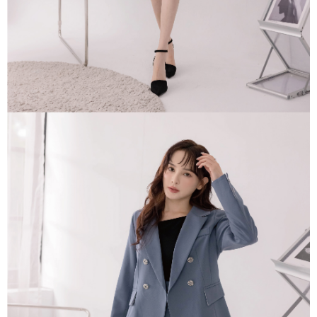
１．透過由恩沛科技股份有限公司提供之「AFTEE先享後付」服務完成之交
每筆NT$80，滿NT$1,500(含以上)免運費
易，需依本服務之必要範圍內提供個人資料，並將交易相關給付款項請求債
權轉讓予恩沛科技股份有限公司。
國家/地區配送
查看運費
２．關於個人資料處理事宜，請瀏覽以下網址：
https://aftee.tw/terms/#terms3
３．未成年的使用者請事先徵得法定代理人或監護人之同意方可使用
「AFTEE先享後付」，若未經同意申辦者引起之損失，本公司不負相關責
任。
４．使用「AFTEE先享後付」時，將依據個別帳號之用戶狀況，依本公司即
時審查核予不同之上限額度；若仍有額度不足之情形，本公司將視審查結果
請求用戶進行身份認證。
５．嚴禁一人註冊多個帳號或使用他人資訊註冊。若發現惡意使用之情形，
恩沛科技股份有限公司將有權停止該用戶之使用額度並採取法律行動。