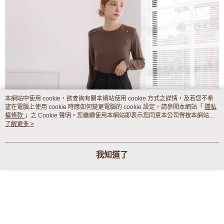
便利好安心！
4.訂單成立30分鐘內，如未前往確認交易或遇審核未通過，訂單將自動取
１．簡單：不需註冊會員、不需綁卡、不需儲值。
運送方式
消。如遇「轉專審核」未通過狀況，表示未達大哥付你分期系統評分，恕無
２．便利：只要手機號碼，簡訊認證，即可結帳。
法說明評估內容。
３．安心：先確認商品／服務後，再付款。
付款後全家取貨
【繳款方式說明】
1.分期款項不併入電信帳單，「大哥付你分期」於每月結算日後寄送繳費提
免運費
【「AFTEE先享後付」結帳流程】
醒簡訊。
１．於結帳方式選擇「AFTEE先享後付」後，將跳轉至「AFTEE先享後付」
2.透過簡訊連結打開帳單後，可選擇「超商條碼／台灣大直營門市／銀行轉
付款後萊爾富取貨
結帳頁面，進行簡訊認證並確認金額後，即可完成結帳。
帳／街口支付／iPASS MONEY」等通路繳費。
２．訂單成立數日內，您將收到繳費通知簡訊。
免運費
３．收到繳費通知簡訊後14天內，點擊此簡訊中的連結，可透過四大超商／
【注意事項】
ATM／網路銀行／等多元方式進行付款，方視為交易完成。
付款後7-11取貨
1.本服務係由「台灣大哥大股份有限公司」（以下簡稱本公司）所提供，讓
本網站中使用 cookie，欲查詢有關本網站使用 cookie 方式之詳情，及若您不希
※ 請注意：結帳手續完成當下不需立刻繳費，但若您需要取消訂單，請聯絡
望在電腦上使用 cookie 時應如何變更電腦的 cookie 設定，請參閱本網站「
用戶於交易時，得透過本服務購買商品或服務，並由商店將買賣／分期付款
隱私
免運費
購買商品的店家。未經商家同意取消之訂單仍視為有效，需透過AFTEE先享
權條款
」之 Cookie 聲明。您繼續使用本網站即表示您同意本公司得按本網站使
買賣價金債權讓與本公司後，依約使用本公司帳單繳交帳款。
後付繳納相關費用。
用條款之 Cookie 聲明使用 cookie。
了解更多 >
2.基於同意付款使用「大哥付你分期」之契約關係目的，商店將以您的個人
一般商品宅配
※ 交易是否成功請以「AFTEE先享後付 」之結帳頁面顯示為準，若有關於
資料（包含姓名、電話或地址）提供予台灣大哥大進項蒐集、處理及利用，
是否繳費成功／繳費後需取消欲退款等相關疑問，請聯繫「AFTEE先享後付
免運費
由本公司與您本人進行分期帳單所需資料之確認、核對及更正。
客戶支援中心」
https://netprotections.freshdesk.com/support/home
3.完整用戶服務條款，請詳閱以下連結：
https://oppay.tw/userRule
我知道了
付款後門市自取
【注意事項】
１．透過由恩沛科技股份有限公司提供之「AFTEE先享後付」服務完成之交
每筆NT$80，滿NT$1,500(含以上)免運費
易，需依本服務之必要範圍內提供個人資料，並將交易相關給付款項請求債
權轉讓予恩沛科技股份有限公司。
國家/地區配送
查看運費
２．關於個人資料處理事宜，請瀏覽以下網址：
https://aftee.tw/terms/#terms3
３．未成年的使用者請事先徵得法定代理人或監護人之同意方可使用