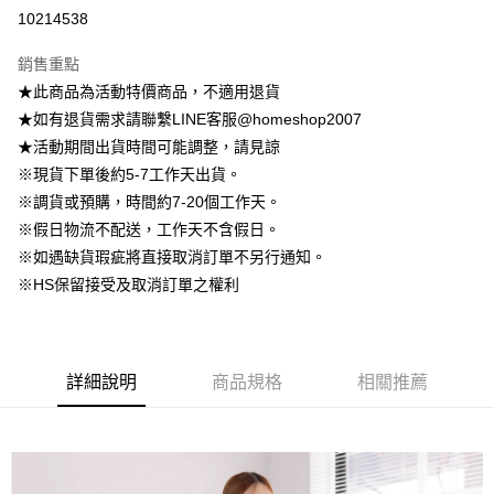
信用卡分期付款
10214538
3 期 0 利率 每期
NT$194
21家銀行
銷售重點
6 期 0 利率 每期
NT$97
21家銀行
合作金庫商業銀行
第一商業銀行
★此商品為活動特價商品，不適用退貨
華南商業銀行
彰化商業銀行
12 期 0 利率 每期
NT$48
21家銀行
合作金庫商業銀行
第一商業銀行
★如有退貨需求請聯繫LINE客服@homeshop2007
上海商業儲蓄銀行
台北富邦商業銀行
華南商業銀行
彰化商業銀行
24 期 0 利率 每期
NT$24
20家銀行
合作金庫商業銀行
第一商業銀行
國泰世華商業銀行
兆豐國際商業銀行
★活動期間出貨時間可能調整，請見諒
上海商業儲蓄銀行
台北富邦商業銀行
華南商業銀行
彰化商業銀行
臺灣中小企業銀行
台中商業銀行
合作金庫商業銀行
第一商業銀行
※現貨下單後約5-7工作天出貨。
LINE Pay
國泰世華商業銀行
兆豐國際商業銀行
上海商業儲蓄銀行
台北富邦商業銀行
匯豐（台灣）商業銀行
華泰商業銀行
華南商業銀行
彰化商業銀行
臺灣中小企業銀行
台中商業銀行
※調貨或預購，時間約7-20個工作天。
國泰世華商業銀行
兆豐國際商業銀行
聯邦商業銀行
遠東國際商業銀行
Apple Pay
上海商業儲蓄銀行
台北富邦商業銀行
匯豐（台灣）商業銀行
華泰商業銀行
※假日物流不配送，工作天不含假日。
臺灣中小企業銀行
台中商業銀行
元大商業銀行
永豐商業銀行
兆豐國際商業銀行
臺灣中小企業銀行
聯邦商業銀行
遠東國際商業銀行
匯豐（台灣）商業銀行
華泰商業銀行
※如遇缺貨瑕疵將直接取消訂單不另行通知。
街口支付
玉山商業銀行
星展（台灣）商業銀行
台中商業銀行
匯豐（台灣）商業銀行
元大商業銀行
永豐商業銀行
聯邦商業銀行
遠東國際商業銀行
※HS保留接受及取消訂單之權利
台新國際商業銀行
中國信託商業銀行
華泰商業銀行
聯邦商業銀行
玉山商業銀行
星展（台灣）商業銀行
悠遊付
元大商業銀行
永豐商業銀行
台灣樂天信用卡公司
遠東國際商業銀行
元大商業銀行
台新國際商業銀行
中國信託商業銀行
玉山商業銀行
星展（台灣）商業銀行
永豐商業銀行
玉山商業銀行
台灣樂天信用卡公司
大哥付你分期
台新國際商業銀行
中國信託商業銀行
星展（台灣）商業銀行
台新國際商業銀行
相關說明
台灣樂天信用卡公司
中國信託商業銀行
台灣樂天信用卡公司
詳細說明
商品規格
相關推薦
【大哥付你分期使用說明】
AFTEE先享後付
1.本服務由台灣大哥大提供，台灣大哥大用戶可立即使用無須另外申請。
2.付款方式選擇「大哥付你分期」，訂單成立後會自動跳轉到大哥付的交易
相關說明
流程，驗證手機門號後，選擇欲分期的期數、繳款截止日，確認付款後即完
【關於「AFTEE先享後付」】
成交易。
ATM付款
AFTEE先享後付是「在收到商品之後才付款」的支付方式。 讓您購物簡單
3.實際核准額度、可分期數及費用金額請依後續交易確認頁面所載為準。