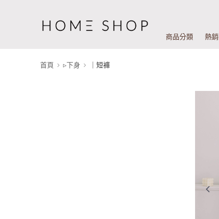
商品分類
熱銷
首頁
▹下身
｜短褲