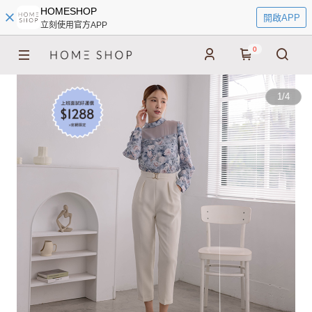
HOMESHOP
開啟APP
立刻使用官方APP
0
1
/
4