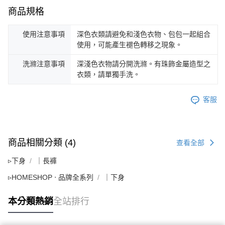
商品規格
使用注意事項
深色衣類請避免和淺色衣物、包包一起組合
使用，可能產生褪色轉移之現象。
洗滌注意事項
深淺色衣物請分開洗滌。有珠飾金屬造型之
衣類，請單獨手洗。
客服
商品相關分類 (4)
查看全部
▹下身
｜長褲
▹HOMESHOP ‧ 品牌全系列
｜下身
本分類熱銷
全站排行