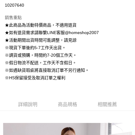
信用卡分期付款
10207640
3 期 0 利率 每期
NT$429
21家銀行
銷售重點
6 期 0 利率 每期
NT$214
21家銀行
合作金庫商業銀行
第一商業銀行
★此商品為活動特價商品，不適用退貨
華南商業銀行
彰化商業銀行
12 期 0 利率 每期
NT$107
21家銀行
合作金庫商業銀行
第一商業銀行
★如有退貨需求請聯繫LINE客服@homeshop2007
上海商業儲蓄銀行
台北富邦商業銀行
華南商業銀行
彰化商業銀行
24 期 0 利率 每期
NT$53
20家銀行
合作金庫商業銀行
第一商業銀行
國泰世華商業銀行
兆豐國際商業銀行
★活動期間出貨時間可能調整，請見諒
上海商業儲蓄銀行
台北富邦商業銀行
華南商業銀行
彰化商業銀行
臺灣中小企業銀行
台中商業銀行
合作金庫商業銀行
第一商業銀行
※現貨下單後約5-7工作天出貨。
LINE Pay
國泰世華商業銀行
兆豐國際商業銀行
上海商業儲蓄銀行
台北富邦商業銀行
匯豐（台灣）商業銀行
華泰商業銀行
華南商業銀行
彰化商業銀行
臺灣中小企業銀行
台中商業銀行
※調貨或預購，時間約7-20個工作天。
國泰世華商業銀行
兆豐國際商業銀行
聯邦商業銀行
遠東國際商業銀行
Apple Pay
上海商業儲蓄銀行
台北富邦商業銀行
匯豐（台灣）商業銀行
華泰商業銀行
※假日物流不配送，工作天不含假日。
臺灣中小企業銀行
台中商業銀行
元大商業銀行
永豐商業銀行
兆豐國際商業銀行
臺灣中小企業銀行
聯邦商業銀行
遠東國際商業銀行
匯豐（台灣）商業銀行
華泰商業銀行
※如遇缺貨瑕疵將直接取消訂單不另行通知。
街口支付
玉山商業銀行
星展（台灣）商業銀行
台中商業銀行
匯豐（台灣）商業銀行
元大商業銀行
永豐商業銀行
聯邦商業銀行
遠東國際商業銀行
※HS保留接受及取消訂單之權利
台新國際商業銀行
中國信託商業銀行
華泰商業銀行
聯邦商業銀行
玉山商業銀行
星展（台灣）商業銀行
悠遊付
元大商業銀行
永豐商業銀行
台灣樂天信用卡公司
遠東國際商業銀行
元大商業銀行
台新國際商業銀行
中國信託商業銀行
玉山商業銀行
星展（台灣）商業銀行
永豐商業銀行
玉山商業銀行
台灣樂天信用卡公司
大哥付你分期
台新國際商業銀行
中國信託商業銀行
星展（台灣）商業銀行
台新國際商業銀行
相關說明
台灣樂天信用卡公司
中國信託商業銀行
台灣樂天信用卡公司
詳細說明
商品規格
相關推薦
【大哥付你分期使用說明】
AFTEE先享後付
1.本服務由台灣大哥大提供，台灣大哥大用戶可立即使用無須另外申請。
2.付款方式選擇「大哥付你分期」，訂單成立後會自動跳轉到大哥付的交易
相關說明
流程，驗證手機門號後，選擇欲分期的期數、繳款截止日，確認付款後即完
【關於「AFTEE先享後付」】
成交易。
ATM付款
AFTEE先享後付是「在收到商品之後才付款」的支付方式。 讓您購物簡單
3.實際核准額度、可分期數及費用金額請依後續交易確認頁面所載為準。