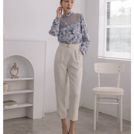
便利好安心！
4.訂單成立30分鐘內，如未前往確認交易或遇審核未通過，訂單將自動取
１．簡單：不需註冊會員、不需綁卡、不需儲值。
運送方式
消。如遇「轉專審核」未通過狀況，表示未達大哥付你分期系統評分，恕無
２．便利：只要手機號碼，簡訊認證，即可結帳。
法說明評估內容。
３．安心：先確認商品／服務後，再付款。
付款後全家取貨
【繳款方式說明】
1.分期款項不併入電信帳單，「大哥付你分期」於每月結算日後寄送繳費提
免運費
【「AFTEE先享後付」結帳流程】
醒簡訊。
１．於結帳方式選擇「AFTEE先享後付」後，將跳轉至「AFTEE先享後付」
2.透過簡訊連結打開帳單後，可選擇「超商條碼／台灣大直營門市／銀行轉
付款後萊爾富取貨
結帳頁面，進行簡訊認證並確認金額後，即可完成結帳。
帳／街口支付／iPASS MONEY」等通路繳費。
２．訂單成立數日內，您將收到繳費通知簡訊。
免運費
３．收到繳費通知簡訊後14天內，點擊此簡訊中的連結，可透過四大超商／
【注意事項】
ATM／網路銀行／等多元方式進行付款，方視為交易完成。
付款後7-11取貨
1.本服務係由「台灣大哥大股份有限公司」（以下簡稱本公司）所提供，讓
※ 請注意：結帳手續完成當下不需立刻繳費，但若您需要取消訂單，請聯絡
用戶於交易時，得透過本服務購買商品或服務，並由商店將買賣／分期付款
免運費
購買商品的店家。未經商家同意取消之訂單仍視為有效，需透過AFTEE先享
買賣價金債權讓與本公司後，依約使用本公司帳單繳交帳款。
後付繳納相關費用。
2.基於同意付款使用「大哥付你分期」之契約關係目的，商店將以您的個人
一般商品宅配
※ 交易是否成功請以「AFTEE先享後付 」之結帳頁面顯示為準，若有關於
資料（包含姓名、電話或地址）提供予台灣大哥大進項蒐集、處理及利用，
是否繳費成功／繳費後需取消欲退款等相關疑問，請聯繫「AFTEE先享後付
免運費
由本公司與您本人進行分期帳單所需資料之確認、核對及更正。
客戶支援中心」
https://netprotections.freshdesk.com/support/home
3.完整用戶服務條款，請詳閱以下連結：
https://oppay.tw/userRule
付款後門市自取
【注意事項】
１．透過由恩沛科技股份有限公司提供之「AFTEE先享後付」服務完成之交
每筆NT$80，滿NT$1,500(含以上)免運費
易，需依本服務之必要範圍內提供個人資料，並將交易相關給付款項請求債
權轉讓予恩沛科技股份有限公司。
國家/地區配送
查看運費
２．關於個人資料處理事宜，請瀏覽以下網址：
https://aftee.tw/terms/#terms3
３．未成年的使用者請事先徵得法定代理人或監護人之同意方可使用