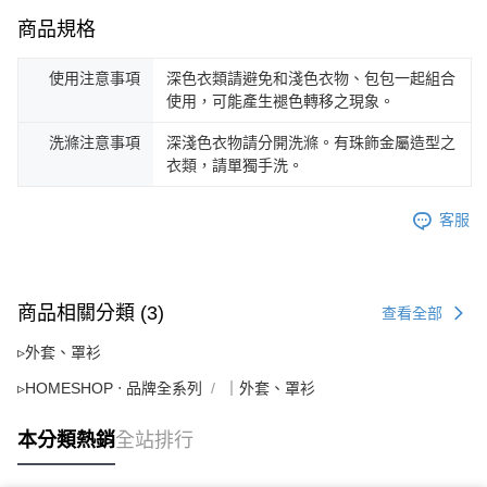
商品規格
使用注意事項
深色衣類請避免和淺色衣物、包包一起組合
使用，可能產生褪色轉移之現象。
洗滌注意事項
深淺色衣物請分開洗滌。有珠飾金屬造型之
衣類，請單獨手洗。
客服
商品相關分類 (3)
查看全部
▹外套、罩衫
▹HOMESHOP ‧ 品牌全系列
｜外套、罩衫
本分類熱銷
全站排行