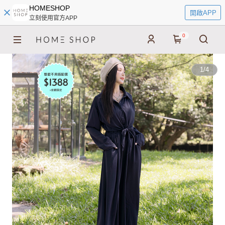
HOMESHOP
開啟APP
立刻使用官方APP
0
1
/
4