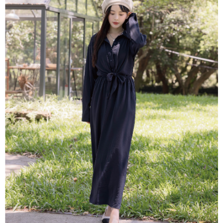
便利好安心！
4.訂單成立30分鐘內，如未前往確認交易或遇審核未通過，訂單將自動取
１．簡單：不需註冊會員、不需綁卡、不需儲值。
運送方式
消。如遇「轉專審核」未通過狀況，表示未達大哥付你分期系統評分，恕無
２．便利：只要手機號碼，簡訊認證，即可結帳。
法說明評估內容。
３．安心：先確認商品／服務後，再付款。
付款後全家取貨
【繳款方式說明】
1.分期款項不併入電信帳單，「大哥付你分期」於每月結算日後寄送繳費提
免運費
【「AFTEE先享後付」結帳流程】
醒簡訊。
１．於結帳方式選擇「AFTEE先享後付」後，將跳轉至「AFTEE先享後付」
2.透過簡訊連結打開帳單後，可選擇「超商條碼／台灣大直營門市／銀行轉
付款後萊爾富取貨
結帳頁面，進行簡訊認證並確認金額後，即可完成結帳。
帳／街口支付／iPASS MONEY」等通路繳費。
２．訂單成立數日內，您將收到繳費通知簡訊。
免運費
３．收到繳費通知簡訊後14天內，點擊此簡訊中的連結，可透過四大超商／
【注意事項】
ATM／網路銀行／等多元方式進行付款，方視為交易完成。
付款後7-11取貨
1.本服務係由「台灣大哥大股份有限公司」（以下簡稱本公司）所提供，讓
※ 請注意：結帳手續完成當下不需立刻繳費，但若您需要取消訂單，請聯絡
用戶於交易時，得透過本服務購買商品或服務，並由商店將買賣／分期付款
免運費
購買商品的店家。未經商家同意取消之訂單仍視為有效，需透過AFTEE先享
買賣價金債權讓與本公司後，依約使用本公司帳單繳交帳款。
後付繳納相關費用。
2.基於同意付款使用「大哥付你分期」之契約關係目的，商店將以您的個人
一般商品宅配
※ 交易是否成功請以「AFTEE先享後付 」之結帳頁面顯示為準，若有關於
資料（包含姓名、電話或地址）提供予台灣大哥大進項蒐集、處理及利用，
是否繳費成功／繳費後需取消欲退款等相關疑問，請聯繫「AFTEE先享後付
免運費
由本公司與您本人進行分期帳單所需資料之確認、核對及更正。
客戶支援中心」
https://netprotections.freshdesk.com/support/home
3.完整用戶服務條款，請詳閱以下連結：
https://oppay.tw/userRule
付款後門市自取
【注意事項】
１．透過由恩沛科技股份有限公司提供之「AFTEE先享後付」服務完成之交
每筆NT$80，滿NT$1,500(含以上)免運費
易，需依本服務之必要範圍內提供個人資料，並將交易相關給付款項請求債
權轉讓予恩沛科技股份有限公司。
國家/地區配送
查看運費
２．關於個人資料處理事宜，請瀏覽以下網址：
https://aftee.tw/terms/#terms3
３．未成年的使用者請事先徵得法定代理人或監護人之同意方可使用