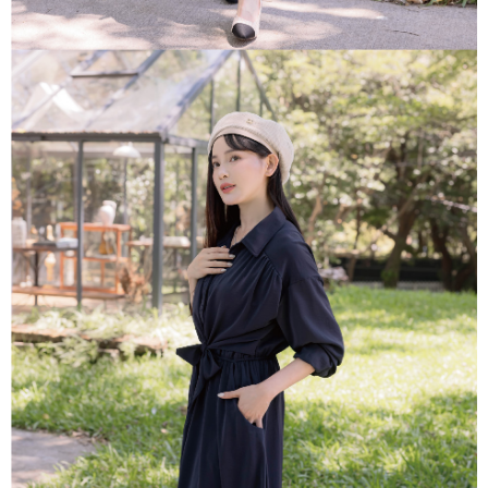
「AFTEE先享後付」，若未經同意申辦者引起之損失，本公司不負相關責
任。
４．使用「AFTEE先享後付」時，將依據個別帳號之用戶狀況，依本公司即
時審查核予不同之上限額度；若仍有額度不足之情形，本公司將視審查結果
請求用戶進行身份認證。
５．嚴禁一人註冊多個帳號或使用他人資訊註冊。若發現惡意使用之情形，
恩沛科技股份有限公司將有權停止該用戶之使用額度並採取法律行動。