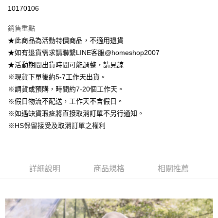
信用卡分期付款
10170106
3 期 0 利率 每期
NT$462
21家銀行
銷售重點
6 期 0 利率 每期
NT$231
21家銀行
合作金庫商業銀行
第一商業銀行
★此商品為活動特價商品，不適用退貨
華南商業銀行
彰化商業銀行
12 期 0 利率 每期
NT$115
21家銀行
合作金庫商業銀行
第一商業銀行
★如有退貨需求請聯繫LINE客服@homeshop2007
上海商業儲蓄銀行
台北富邦商業銀行
華南商業銀行
彰化商業銀行
24 期 0 利率 每期
NT$57
20家銀行
合作金庫商業銀行
第一商業銀行
國泰世華商業銀行
兆豐國際商業銀行
★活動期間出貨時間可能調整，請見諒
上海商業儲蓄銀行
台北富邦商業銀行
華南商業銀行
彰化商業銀行
臺灣中小企業銀行
台中商業銀行
合作金庫商業銀行
第一商業銀行
※現貨下單後約5-7工作天出貨。
LINE Pay
國泰世華商業銀行
兆豐國際商業銀行
上海商業儲蓄銀行
台北富邦商業銀行
匯豐（台灣）商業銀行
華泰商業銀行
華南商業銀行
彰化商業銀行
臺灣中小企業銀行
台中商業銀行
※調貨或預購，時間約7-20個工作天。
國泰世華商業銀行
兆豐國際商業銀行
聯邦商業銀行
遠東國際商業銀行
Apple Pay
上海商業儲蓄銀行
台北富邦商業銀行
匯豐（台灣）商業銀行
華泰商業銀行
※假日物流不配送，工作天不含假日。
臺灣中小企業銀行
台中商業銀行
元大商業銀行
永豐商業銀行
兆豐國際商業銀行
臺灣中小企業銀行
聯邦商業銀行
遠東國際商業銀行
匯豐（台灣）商業銀行
華泰商業銀行
※如遇缺貨瑕疵將直接取消訂單不另行通知。
街口支付
玉山商業銀行
星展（台灣）商業銀行
台中商業銀行
匯豐（台灣）商業銀行
元大商業銀行
永豐商業銀行
聯邦商業銀行
遠東國際商業銀行
※HS保留接受及取消訂單之權利
台新國際商業銀行
中國信託商業銀行
華泰商業銀行
聯邦商業銀行
玉山商業銀行
星展（台灣）商業銀行
悠遊付
元大商業銀行
永豐商業銀行
台灣樂天信用卡公司
遠東國際商業銀行
元大商業銀行
台新國際商業銀行
中國信託商業銀行
玉山商業銀行
星展（台灣）商業銀行
永豐商業銀行
玉山商業銀行
台灣樂天信用卡公司
大哥付你分期
台新國際商業銀行
中國信託商業銀行
星展（台灣）商業銀行
台新國際商業銀行
相關說明
台灣樂天信用卡公司
中國信託商業銀行
台灣樂天信用卡公司
詳細說明
商品規格
相關推薦
【大哥付你分期使用說明】
AFTEE先享後付
1.本服務由台灣大哥大提供，台灣大哥大用戶可立即使用無須另外申請。
2.付款方式選擇「大哥付你分期」，訂單成立後會自動跳轉到大哥付的交易
相關說明
流程，驗證手機門號後，選擇欲分期的期數、繳款截止日，確認付款後即完
【關於「AFTEE先享後付」】
成交易。
ATM付款
AFTEE先享後付是「在收到商品之後才付款」的支付方式。 讓您購物簡單
3.實際核准額度、可分期數及費用金額請依後續交易確認頁面所載為準。