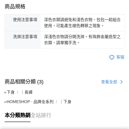
商品規格
使用注意事項
深色衣類請避免和淺色衣物、包包一起組合
使用，可能產生褪色轉移之現象。
洗滌注意事項
深淺色衣物請分開洗滌。有珠飾金屬造型之
衣類，請單獨手洗。
客服
商品相關分類 (3)
查看全部
▹下身
｜長褲
▹HOMESHOP ‧ 品牌全系列
｜下身
本分類熱銷
全站排行