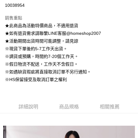
信用卡分期付款
10038954
3 期 0 利率 每期
NT$222
21家銀行
銷售重點
6 期 0 利率 每期
NT$111
21家銀行
合作金庫商業銀行
第一商業銀行
★此商品為活動特價商品，不適用退貨
華南商業銀行
彰化商業銀行
12 期 0 利率 每期
NT$55
21家銀行
合作金庫商業銀行
第一商業銀行
★如有退貨需求請聯繫LINE客服@homeshop2007
上海商業儲蓄銀行
台北富邦商業銀行
華南商業銀行
彰化商業銀行
24 期 0 利率 每期
NT$27
20家銀行
合作金庫商業銀行
第一商業銀行
國泰世華商業銀行
兆豐國際商業銀行
★活動期間出貨時間可能調整，請見諒
上海商業儲蓄銀行
台北富邦商業銀行
華南商業銀行
彰化商業銀行
臺灣中小企業銀行
台中商業銀行
合作金庫商業銀行
第一商業銀行
※現貨下單後約5-7工作天出貨。
LINE Pay
國泰世華商業銀行
兆豐國際商業銀行
上海商業儲蓄銀行
台北富邦商業銀行
匯豐（台灣）商業銀行
華泰商業銀行
華南商業銀行
彰化商業銀行
臺灣中小企業銀行
台中商業銀行
※調貨或預購，時間約7-20個工作天。
國泰世華商業銀行
兆豐國際商業銀行
聯邦商業銀行
遠東國際商業銀行
Apple Pay
上海商業儲蓄銀行
台北富邦商業銀行
匯豐（台灣）商業銀行
華泰商業銀行
※假日物流不配送，工作天不含假日。
臺灣中小企業銀行
台中商業銀行
元大商業銀行
永豐商業銀行
兆豐國際商業銀行
臺灣中小企業銀行
聯邦商業銀行
遠東國際商業銀行
匯豐（台灣）商業銀行
華泰商業銀行
※如遇缺貨瑕疵將直接取消訂單不另行通知。
街口支付
玉山商業銀行
星展（台灣）商業銀行
台中商業銀行
匯豐（台灣）商業銀行
元大商業銀行
永豐商業銀行
聯邦商業銀行
遠東國際商業銀行
※HS保留接受及取消訂單之權利
台新國際商業銀行
中國信託商業銀行
華泰商業銀行
聯邦商業銀行
玉山商業銀行
星展（台灣）商業銀行
悠遊付
元大商業銀行
永豐商業銀行
台灣樂天信用卡公司
遠東國際商業銀行
元大商業銀行
台新國際商業銀行
中國信託商業銀行
玉山商業銀行
星展（台灣）商業銀行
永豐商業銀行
玉山商業銀行
台灣樂天信用卡公司
大哥付你分期
台新國際商業銀行
中國信託商業銀行
星展（台灣）商業銀行
台新國際商業銀行
相關說明
台灣樂天信用卡公司
中國信託商業銀行
台灣樂天信用卡公司
詳細說明
商品規格
相關推薦
【大哥付你分期使用說明】
AFTEE先享後付
1.本服務由台灣大哥大提供，台灣大哥大用戶可立即使用無須另外申請。
2.付款方式選擇「大哥付你分期」，訂單成立後會自動跳轉到大哥付的交易
相關說明
流程，驗證手機門號後，選擇欲分期的期數、繳款截止日，確認付款後即完
【關於「AFTEE先享後付」】
成交易。
ATM付款
AFTEE先享後付是「在收到商品之後才付款」的支付方式。 讓您購物簡單
3.實際核准額度、可分期數及費用金額請依後續交易確認頁面所載為準。