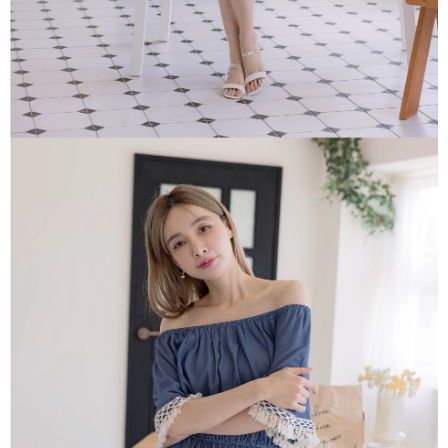
３．未成年的使用者請事先徵得法定代理人或監護人之同意方可使用
「AFTEE先享後付」，若未經同意申辦者引起之損失，本公司不負相關責
任。
４．使用「AFTEE先享後付」時，將依據個別帳號之用戶狀況，依本公司即
時審查核予不同之上限額度；若仍有額度不足之情形，本公司將視審查結果
請求用戶進行身份認證。
５．嚴禁一人註冊多個帳號或使用他人資訊註冊。若發現惡意使用之情形，
恩沛科技股份有限公司將有權停止該用戶之使用額度並採取法律行動。