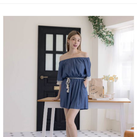
成交易。
ATM付款
AFTEE先享後付是「在收到商品之後才付款」的支付方式。 讓您購物簡單
3.實際核准額度、可分期數及費用金額請依後續交易確認頁面所載為準。
便利好安心！
4.訂單成立30分鐘內，如未前往確認交易或遇審核未通過，訂單將自動取
１．簡單：不需註冊會員、不需綁卡、不需儲值。
運送方式
消。如遇「轉專審核」未通過狀況，表示未達大哥付你分期系統評分，恕無
２．便利：只要手機號碼，簡訊認證，即可結帳。
法說明評估內容。
３．安心：先確認商品／服務後，再付款。
付款後全家取貨
【繳款方式說明】
1.分期款項不併入電信帳單，「大哥付你分期」於每月結算日後寄送繳費提
免運費
【「AFTEE先享後付」結帳流程】
醒簡訊。
１．於結帳方式選擇「AFTEE先享後付」後，將跳轉至「AFTEE先享後付」
2.透過簡訊連結打開帳單後，可選擇「超商條碼／台灣大直營門市／銀行轉
付款後萊爾富取貨
結帳頁面，進行簡訊認證並確認金額後，即可完成結帳。
帳／街口支付／iPASS MONEY」等通路繳費。
２．訂單成立數日內，您將收到繳費通知簡訊。
免運費
３．收到繳費通知簡訊後14天內，點擊此簡訊中的連結，可透過四大超商／
【注意事項】
ATM／網路銀行／等多元方式進行付款，方視為交易完成。
付款後7-11取貨
1.本服務係由「台灣大哥大股份有限公司」（以下簡稱本公司）所提供，讓
※ 請注意：結帳手續完成當下不需立刻繳費，但若您需要取消訂單，請聯絡
用戶於交易時，得透過本服務購買商品或服務，並由商店將買賣／分期付款
免運費
購買商品的店家。未經商家同意取消之訂單仍視為有效，需透過AFTEE先享
買賣價金債權讓與本公司後，依約使用本公司帳單繳交帳款。
後付繳納相關費用。
2.基於同意付款使用「大哥付你分期」之契約關係目的，商店將以您的個人
一般商品宅配
※ 交易是否成功請以「AFTEE先享後付 」之結帳頁面顯示為準，若有關於
資料（包含姓名、電話或地址）提供予台灣大哥大進項蒐集、處理及利用，
是否繳費成功／繳費後需取消欲退款等相關疑問，請聯繫「AFTEE先享後付
免運費
由本公司與您本人進行分期帳單所需資料之確認、核對及更正。
客戶支援中心」
https://netprotections.freshdesk.com/support/home
3.完整用戶服務條款，請詳閱以下連結：
https://oppay.tw/userRule
付款後門市自取
【注意事項】
１．透過由恩沛科技股份有限公司提供之「AFTEE先享後付」服務完成之交
每筆NT$80，滿NT$1,500(含以上)免運費
易，需依本服務之必要範圍內提供個人資料，並將交易相關給付款項請求債
權轉讓予恩沛科技股份有限公司。
國家/地區配送
查看運費
２．關於個人資料處理事宜，請瀏覽以下網址：
https://aftee.tw/terms/#terms3