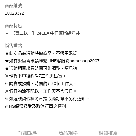
商品編號
信用卡分期付款
10023372
3 期 0 利率 每期
NT$231
21家銀行
商品特色
6 期 0 利率 每期
NT$115
21家銀行
合作金庫商業銀行
第一商業銀行
【買二送一】BeLLA 牛仔感綁繩洋裝
華南商業銀行
彰化商業銀行
12 期 0 利率 每期
NT$57
21家銀行
合作金庫商業銀行
第一商業銀行
上海商業儲蓄銀行
台北富邦商業銀行
華南商業銀行
彰化商業銀行
銷售重點
24 期 0 利率 每期
NT$28
20家銀行
合作金庫商業銀行
第一商業銀行
國泰世華商業銀行
兆豐國際商業銀行
上海商業儲蓄銀行
台北富邦商業銀行
華南商業銀行
彰化商業銀行
★此商品為活動特價商品，不適用退貨
臺灣中小企業銀行
台中商業銀行
合作金庫商業銀行
第一商業銀行
LINE Pay
國泰世華商業銀行
兆豐國際商業銀行
上海商業儲蓄銀行
台北富邦商業銀行
★如有退貨需求請聯繫LINE客服@homeshop2007
匯豐（台灣）商業銀行
華泰商業銀行
華南商業銀行
彰化商業銀行
臺灣中小企業銀行
台中商業銀行
國泰世華商業銀行
兆豐國際商業銀行
聯邦商業銀行
遠東國際商業銀行
Apple Pay
上海商業儲蓄銀行
台北富邦商業銀行
★活動期間出貨時間可能調整，請見諒
匯豐（台灣）商業銀行
華泰商業銀行
臺灣中小企業銀行
台中商業銀行
元大商業銀行
永豐商業銀行
兆豐國際商業銀行
臺灣中小企業銀行
※現貨下單後約5-7工作天出貨。
聯邦商業銀行
遠東國際商業銀行
匯豐（台灣）商業銀行
華泰商業銀行
街口支付
玉山商業銀行
星展（台灣）商業銀行
台中商業銀行
匯豐（台灣）商業銀行
元大商業銀行
永豐商業銀行
※調貨或預購，時間約7-20個工作天。
聯邦商業銀行
遠東國際商業銀行
台新國際商業銀行
中國信託商業銀行
華泰商業銀行
聯邦商業銀行
玉山商業銀行
星展（台灣）商業銀行
悠遊付
※假日物流不配送，工作天不含假日。
元大商業銀行
永豐商業銀行
台灣樂天信用卡公司
遠東國際商業銀行
元大商業銀行
台新國際商業銀行
中國信託商業銀行
玉山商業銀行
星展（台灣）商業銀行
※如遇缺貨瑕疵將直接取消訂單不另行通知。
永豐商業銀行
玉山商業銀行
台灣樂天信用卡公司
大哥付你分期
台新國際商業銀行
中國信託商業銀行
※HS保留接受及取消訂單之權利
星展（台灣）商業銀行
台新國際商業銀行
相關說明
台灣樂天信用卡公司
中國信託商業銀行
台灣樂天信用卡公司
【大哥付你分期使用說明】
AFTEE先享後付
1.本服務由台灣大哥大提供，台灣大哥大用戶可立即使用無須另外申請。
2.付款方式選擇「大哥付你分期」，訂單成立後會自動跳轉到大哥付的交易
相關說明
流程，驗證手機門號後，選擇欲分期的期數、繳款截止日，確認付款後即完
詳細說明
商品規格
相關推薦
【關於「AFTEE先享後付」】