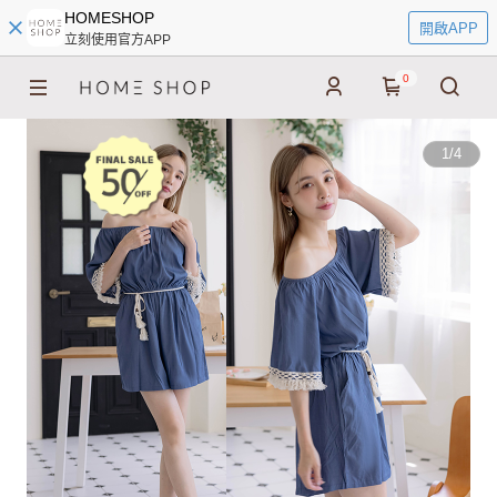
HOMESHOP
開啟APP
立刻使用官方APP
0
1
/
4